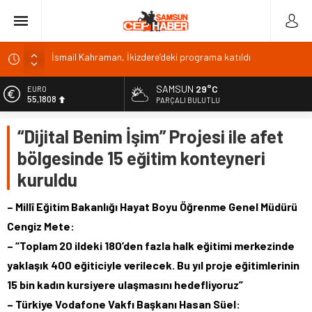
Malatya Havalimanı Eylülde Açılıyor, Kuzey Çevre Yolu
Ekimde
SAMSUN
29°C
EURO
Akülü aracındayken otomobilin çarptığı emekli astsubay
55,1808
PARÇALI BULUTLU
öldü
ALTIN
Antalya’da nem yüzde 80, hissedilen sıcaklık 40 derece
“Dijital Benim İşim” Projesi ile afet
6.662,82
Isparta’da bisiklet kupası heyecanı 371 sporcuyla sürüyor
bölgesinde 15 eğitim konteyneri
BİST
13.779,39
İsmail Kahraman, İkizdere’deki programa katıldı
kuruldu
DOLAR
47,6961
– Millî Eğitim Bakanlığı Hayat Boyu Öğrenme Genel Müdürü
Cengiz Mete:
– “Toplam 20 ildeki 180’den fazla halk eğitimi merkezinde
yaklaşık 400 eğiticiyle verilecek. Bu yıl proje eğitimlerinin
15 bin kadın kursiyere ulaşmasını hedefliyoruz”
– Türkiye Vodafone Vakfı Başkanı Hasan Süel: