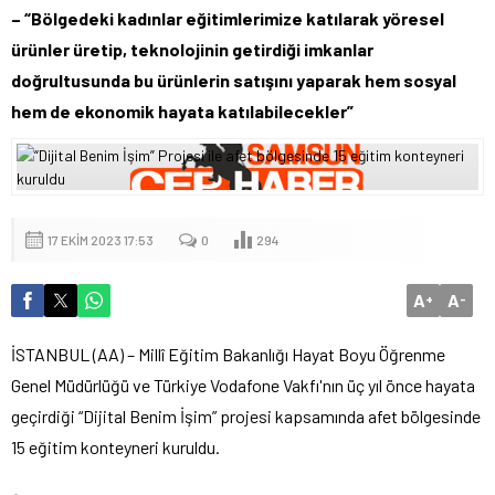
– “Bölgedeki kadınlar eğitimlerimize katılarak yöresel
ürünler üretip, teknolojinin getirdiği imkanlar
doğrultusunda bu ürünlerin satışını yaparak hem sosyal
hem de ekonomik hayata katılabilecekler”
17 EKIM 2023 17:53
0
294
A
A
+
-
İSTANBUL (AA) – Millî Eğitim Bakanlığı Hayat Boyu Öğrenme
Genel Müdürlüğü ve Türkiye Vodafone Vakfı'nın üç yıl önce hayata
geçirdiği “Dijital Benim İşim” projesi kapsamında afet bölgesinde
15 eğitim konteyneri kuruldu.