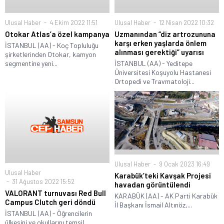
Ulusal Haber
4 Ekim 2022 11:51
Ulusal Haber
12 Nisan 2022 10:32
Otokar Atlas’a özel kampanya
Uzmanından “diz artrozununa
karşı erken yaşlarda önlem
İSTANBUL (AA) - Koç Topluluğu
alınması gerektiği” uyarısı
şirketlerinden Otokar, kamyon
segmentine yeni...
İSTANBUL (AA) - Yeditepe
Üniversitesi Koşuyolu Hastanesi
Ortopedi ve Travmatoloji...
Ulusal Haber
9 Ocak 2023 16:49
Ulusal Haber
Karabük’teki Kavşak Projesi
31 Ağustos 2022 15:52
havadan görüntülendi
VALORANT turnuvası Red Bull
KARABÜK (AA) - AK Parti Karabük
Campus Clutch geri döndü
İl Başkanı İsmail Altınöz,...
İSTANBUL (AA) - Öğrencilerin
ülkesini ve okullarını temsil