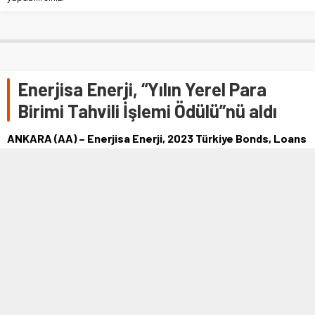
Enerjisa Enerji, “Yılın Yerel Para
Birimi Tahvili İşlemi Ödülü”nü aldı
ANKARA (AA) – Enerjisa Enerji, 2023 Türkiye Bonds, Loans
& ESG Capital Markets CEE, CIS & Türkiye Ödülleri
kapsamında “Yılın Yerel Para Birimi Tahvili İşlemi Ödülü”nün
sahibi oldu.Şirketten yapılan açıklamaya göre, söz konusu
ödül törenine yurt içi ve dış…