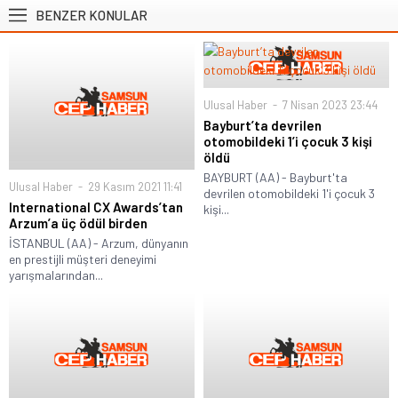
BENZER KONULAR
Ulusal Haber
7 Nisan 2023 23:44
Bayburt’ta devrilen
otomobildeki 1’i çocuk 3 kişi
öldü
BAYBURT (AA) - Bayburt'ta
Ulusal Haber
29 Kasım 2021 11:41
devrilen otomobildeki 1'i çocuk 3
International CX Awards’tan
kişi...
Arzum’a üç ödül birden
İSTANBUL (AA) - Arzum, dünyanın
en prestijli müşteri deneyimi
yarışmalarından...