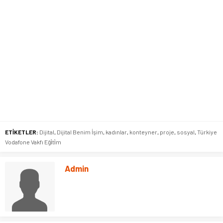
ETİKETLER:
Dijital
,
Dijital Benim İşim
,
kadınlar
,
konteyner
,
proje
,
sosyal
,
Türkiye
Vodafone Vakfı Eği̇ti̇m
Admin