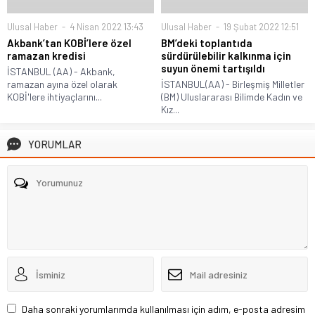
Ulusal Haber
4 Nisan 2022 13:43
Ulusal Haber
19 Şubat 2022 12:51
Akbank’tan KOBİ’lere özel
BM’deki toplantıda
ramazan kredisi
sürdürülebilir kalkınma için
suyun önemi tartışıldı
İSTANBUL (AA) - Akbank,
ramazan ayına özel olarak
İSTANBUL(AA) - Birleşmiş Milletler
KOBİ'lere ihtiyaçlarını...
(BM) Uluslararası Bilimde Kadın ve
Kız...
YORUMLAR
Daha sonraki yorumlarımda kullanılması için adım, e-posta adresim