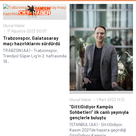
Ulusal Haber
17 Ağustos 2023 00:07
Trabzonspor, Galatasaray
maçı hazırlıklarını sürdürdü
TRABZON (AA) - Trabzonspor,
Trendyol Süper Lig'in 2. haftasında
19...
Ulusal Haber
1 Mart 2022 14:12
“GittiGidiyor Kampüs
Sohbetleri” ilk canlı yayınıyla
gençlerle buluştu
İSTANBUL (AA) - GittiGidiyor,
Kasım 2021'de hayata geçirdiği
GittiGidiyor Kampüs...