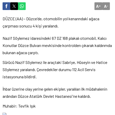
A
A
+
-
DÜZCE (AA) – Düzce'de, otomobilin yol kenarındaki ağaca
çarpması sonucu 4 kişi yaralandı.
Nazif Söylemez idaresindeki 67 DZ 168 plakalı otomobil, Kalıcı
Konutlar Düzce Bulvarı mevkisinde kontrolden çıkarak kaldırımda
bulunan ağaca çarptı.
Sürücü Nazif Söylemez ile araçtaki Sabriye, Hüseyin ve Hatice
Söylemez yaralandı. Çevredekiler durumu 112 Acil Servis
istasyonuna bildirdi.
İhbar üzerine olay yerine gelen ekipler, yaralıları ilk müdahalenin
ardından Düzce Atatürk Devlet Hastanesi'ne kaldırdı.
Muhabir: Tevfik Işık