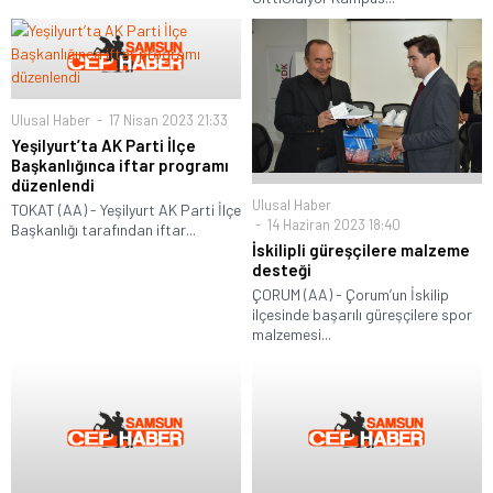
Ulusal Haber
17 Nisan 2023 21:33
Yeşilyurt’ta AK Parti İlçe
Başkanlığınca iftar programı
düzenlendi
Ulusal Haber
TOKAT (AA) - Yeşilyurt AK Parti İlçe
14 Haziran 2023 18:40
Başkanlığı tarafından iftar...
İskilipli güreşçilere malzeme
desteği
ÇORUM (AA) - Çorum’un İskilip
ilçesinde başarılı güreşçilere spor
malzemesi...