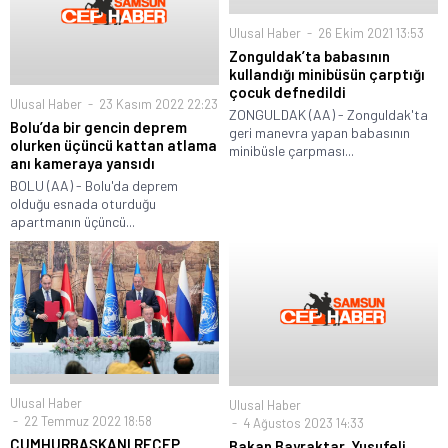
Ulusal Haber
26 Ekim 2021 13:53
Zonguldak’ta babasının
kullandığı minibüsün çarptığı
çocuk defnedildi
Ulusal Haber
23 Kasım 2022 22:23
ZONGULDAK (AA) - Zonguldak'ta
Bolu’da bir gencin deprem
geri manevra yapan babasının
olurken üçüncü kattan atlama
minibüsle çarpması...
anı kameraya yansıdı
BOLU (AA) - Bolu'da deprem
olduğu esnada oturduğu
apartmanın üçüncü...
Ulusal Haber
Ulusal Haber
22 Temmuz 2022 18:58
4 Ağustos 2023 14:33
CUMHURBAŞKANI RECEP
Bakan Bayraktar, Yusufeli