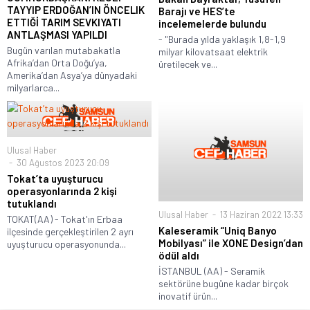
TAYYIP ERDOĞAN’IN ÖNCELIK
Barajı ve HES’te
ETTIĞİ TARIM SEVKIYATI
incelemelerde bulundu
ANTLAŞMASI YAPILDI
- "Burada yılda yaklaşık 1,8-1,9
Bugün varılan mutabakatla
milyar kilovatsaat elektrik
Afrika’dan Orta Doğu’ya,
üretilecek ve...
Amerika’dan Asya’ya dünyadaki
milyarlarca...
Ulusal Haber
30 Ağustos 2023 20:09
Tokat’ta uyuşturucu
operasyonlarında 2 kişi
tutuklandı
Ulusal Haber
13 Haziran 2022 13:33
TOKAT(AA) - Tokat'ın Erbaa
Kaleseramik “Uniq Banyo
ilçesinde gerçekleştirilen 2 ayrı
Mobilyası” ile XONE Design’dan
uyuşturucu operasyonunda...
ödül aldı
İSTANBUL (AA) - Seramik
sektörüne bugüne kadar birçok
inovatif ürün...