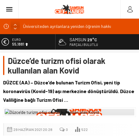
Üniversiteden ayrılanlara yeniden öğrenim hakkı
BAL Ligi katılım ücreti 1 milyon TL: TFF’ye çağrı
SAMSUN
29°C
EURO
55,1881
TFF 2026
PARÇALI BULUTLU
Gazze’de can kaybı 73 bin 386’ya yükseldi
ALTIN
Düzce’de turizm ofisi olarak
6.660,55
Kıyı alanlarında bakım ve güvenlik için yeni düzenleme
kullanılan alan Kovid
BİST
13.779,39
DÜZCE (AA) – Düzce'de bulunan Turizm Ofisi, yeni tip
DOLAR
koronavirüs (Kovid-19) aşı merkezine dönüştürüldü. Düzce
47,7111
Valiliğine bağlı Turizm Ofisi …
29 HAZIRAN 2021 20:28
0
522