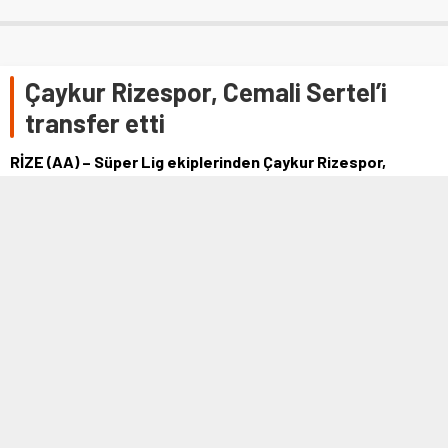
Çaykur Rizespor, Cemali Sertel’i
transfer etti
RİZE (AA) – Süper Lig ekiplerinden Çaykur Rizespor,
Medipol Başakşehir'de forma giyen Cemali Sertel'i
kadrosuna kattı. Yeşil-mavili …
29 HAZIRAN 2021 20:23
0
952
A
A
+
-
RİZE (AA) – Süper Lig ekiplerinden Çaykur Rizespor, Medipol
Başakşehir'de forma giyen Cemali Sertel'i kadrosuna kattı.