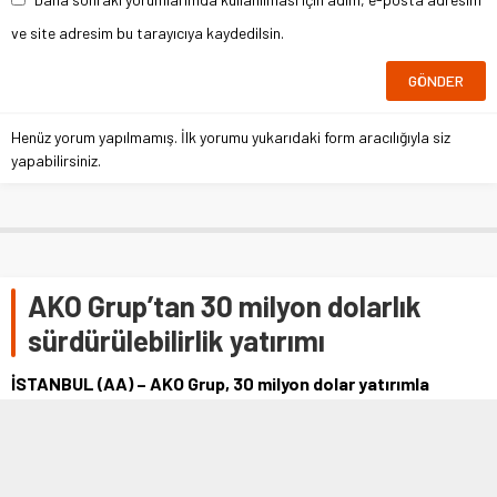
ve site adresim bu tarayıcıya kaydedilsin.
Henüz yorum yapılmamış. İlk yorumu yukarıdaki form aracılığıyla siz
yapabilirsiniz.
AKO Grup’tan 30 milyon dolarlık
sürdürülebilirlik yatırımı
İSTANBUL (AA) – AKO Grup, 30 milyon dolar yatırımla
Türkiye’de bir yılda oluşan atık lastiğin dörtte birini nitelikli
ham maddeye dönüştürecek …