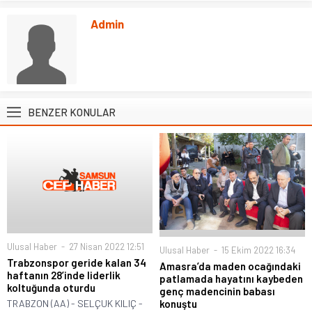
Admin
BENZER KONULAR
Ulusal Haber
27 Nisan 2022 12:51
Ulusal Haber
15 Ekim 2022 16:34
Trabzonspor geride kalan 34
Amasra’da maden ocağındaki
haftanın 28’inde liderlik
patlamada hayatını kaybeden
koltuğunda oturdu
genç madencinin babası
TRABZON (AA) - SELÇUK KILIÇ -
konuştu