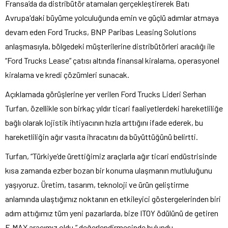
Fransa’da da distribütör atamaları gerçekleştirerek Batı
Avrupa'daki büyüme yolculuğunda emin ve güçlü adımlar atmaya
devam eden Ford Trucks, BNP Paribas Leasing Solutions
anlaşmasıyla, bölgedeki müşterilerine distribütörleri aracılığı ile
“Ford Trucks Lease” çatısı altında finansal kiralama, operasyonel
kiralama ve kredi çözümleri sunacak.
Açıklamada görüşlerine yer verilen Ford Trucks Lideri Serhan
Turfan, özellikle son birkaç yıldır ticari faaliyetlerdeki hareketliliğe
bağlı olarak lojistik ihtiyacının hızla arttığını ifade ederek, bu
hareketliliğin ağır vasıta ihracatını da büyüttüğünü belirtti.
Turfan, “Türkiye’de ürettiğimiz araçlarla ağır ticari endüstrisinde
kısa zamanda ezber bozan bir konuma ulaşmanın mutluluğunu
yaşıyoruz. Üretim, tasarım, teknoloji ve ürün geliştirme
anlamında ulaştığımız noktanın en etkileyici göstergelerinden biri
adım attığımız tüm yeni pazarlarda, bize ITOY ödülünü de getiren
F-MAX aracımız oldu.” değerlendirmesinde bulundu.