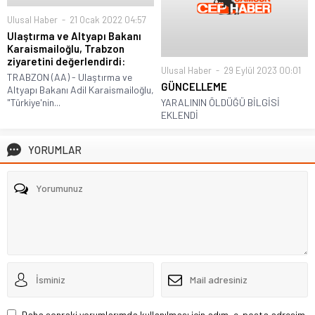
Ulusal Haber
21 Ocak 2022 04:57
Ulaştırma ve Altyapı Bakanı
Karaismailoğlu, Trabzon
ziyaretini değerlendirdi:
Ulusal Haber
29 Eylül 2023 00:01
TRABZON (AA) - Ulaştırma ve
GÜNCELLEME
Altyapı Bakanı Adil Karaismailoğlu,
YARALININ ÖLDÜĞÜ BİLGİSİ
"Türkiye'nin...
EKLENDİ
YORUMLAR
Daha sonraki yorumlarımda kullanılması için adım, e-posta adresim