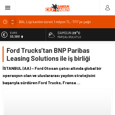
BAL Ligi katılım ücreti 1 milyon TL: TFF’ye çağrı
TFF 2026
Gazze’de can kaybı 73 bin 386’ya yükseldi
SAMSUN
29°C
EURO
55,1881
PARÇALI BULUTLU
Kıyı alanlarında bakım ve güvenlik için yeni düzenleme
Pazar’da Öğretmen İlhan Aslan Kültür Merkezi inşaatı
ALTIN
Ford Trucks’tan BNP Paribas
6.660,55
başladı
Leasing Solutions ile iş birliği
BİST
13.779,39
İSTANBUL (AA) – Ford Otosan çatısı altında global bir
DOLAR
operasyon olan ve uluslararası yayılım stratejisini
47,7111
başarıyla sürdüren Ford Trucks, Fransa …