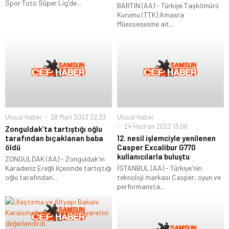
Spor Toto Süper Lig'de...
BARTIN (AA) - Türkiye Taşkömürü
Kurumu (TTK) Amasra
Müessesesine ait...
Ulusal Haber
28 Mart 2023 22:33
Ulusal Haber
24 Haziran 2022 13:06
Zonguldak’ta tartıştığı oğlu
tarafından bıçaklanan baba
12. nesil işlemciyle yenilenen
öldü
Casper Excalibur G770
kullanıcılarla buluştu
ZONGULDAK (AA) - Zonguldak'ın
Karadeniz Ereğli ilçesinde tartıştığı
İSTANBUL (AA) - Türkiye'nin
oğlu tarafından...
teknoloji markası Casper, oyun ve
performansta...