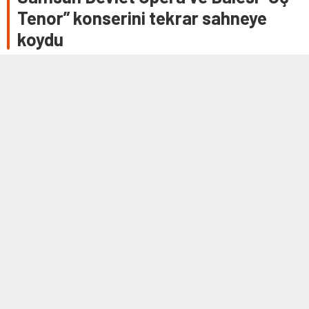
Tenor” konserini tekrar sahneye
koydu
SAMSUN (AA) – Samsun Devlet Opera ve Balesi (SAMDOB),
“Üç Tenor” konseriyle yeniden sanatseverlerin karşısına
çıktı. SAMDOB, sanatseverlerden …
26 HAZIRAN 2021 22:37
0
522
A
A
+
-
SAMSUN (AA) – Samsun Devlet Opera ve Balesi (SAMDOB), “Üç
Tenor” konseriyle yeniden sanatseverlerin karşısına çıktı.
SAMDOB, sanatseverlerden gelen istek üzerine “Üç Tenor”