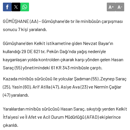
A
A
+
-
GÜMÜŞHANE (AA) – Gümüşhane'de tır ile minibüsün çarpışması
sonucu 7 kişi yaralandı.
Gümüşhane'den Kelkit istikametine giden Nevzat Bayar'ın
kullandığı 29 DE 621 tır, Pekün Dağı'nda yağış nedeniyle
kayganlaşan yolda kontrolden çıkarak karşı yönden gelen Hasan
Saraç (55) yönetimindeki 61 KR 343 minibüsle çarptı.
Kazada minibüs sürücüsü ile yolcular Şadıman (55) ,Zeynep Saraç
(25), Yasin (60), Arif Atilla (47), Asiye Ava (23) ve Nermin Çağlar
(47) yaralandı.
Yaralılardan minibüs sürücüsü Hasan Saraç, sıkıştığı yerden Kelkit
İtfaiyesi ve İl Afet ve Acil Durum Müdürlüğü (AFAD) ekiplerince
çıkarıldı.