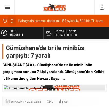
Malatya’da temmuz denetimi: 137 aykırılık, 544 bin TL ceza
Depremde hasar gören Malatya Arkeoloji Müzesi yarın
açılıyor
SAMSUN
30°C
EURO
55,0063
PARÇALI BULUTLU
Mahkeme Ahbap Derneği’nin faaliyetlerini tedbiren durdurdu
ALTIN
Kaymakam Çakal esnaf ve vatandaşlarla bir araya geldi
Gümüşhane’de tır ile minibüs
6.543,59
Memur
çarpıştı: 7 yaralı
BİST
13.798,82
GÜMÜŞHANE (AA) – Gümüşhane'de tır ile minibüsün
DOLAR
çarpışması sonucu 7 kişi yaralandı. Gümüşhane'den Kelkit
47,7010
istikametine giden Nevzat Bayar …
26 HAZIRAN 2021 22:52
0
724