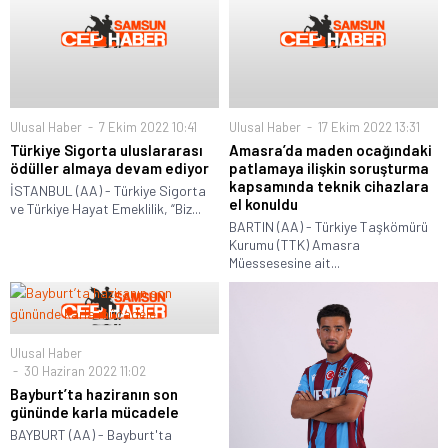
Ulusal Haber
7 Ekim 2022 10:41
Ulusal Haber
17 Ekim 2022 13:31
Türkiye Sigorta uluslararası
Amasra’da maden ocağındaki
ödüller almaya devam ediyor
patlamaya ilişkin soruşturma
kapsamında teknik cihazlara
İSTANBUL (AA) - Türkiye Sigorta
el konuldu
ve Türkiye Hayat Emeklilik, “Biz...
BARTIN (AA) - Türkiye Taşkömürü
Kurumu (TTK) Amasra
Müessesesine ait...
Ulusal Haber
30 Haziran 2022 11:02
Bayburt’ta haziranın son
gününde karla mücadele
BAYBURT (AA) - Bayburt'ta