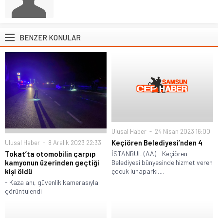
BENZER KONULAR
Ulusal Haber
24 Nisan 2023 16:00
Keçiören Belediyesi’nden 4
Ulusal Haber
8 Aralık 2023 22:33
Tokat’ta otomobilin çarpıp
İSTANBUL (AA) - Keçiören
kamyonun üzerinden geçtiği
Belediyesi bünyesinde hizmet veren
kişi öldü
çocuk lunaparkı,...
- Kaza anı, güvenlik kamerasıyla
görüntülendi