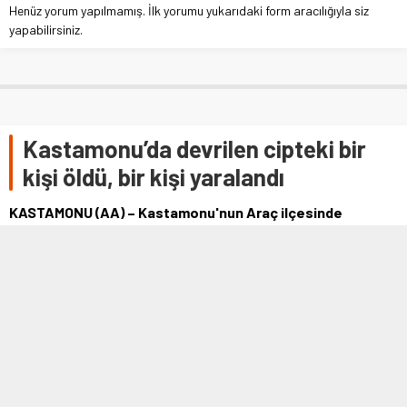
Henüz yorum yapılmamış. İlk yorumu yukarıdaki form aracılığıyla siz
yapabilirsiniz.
Kastamonu’da devrilen cipteki bir
kişi öldü, bir kişi yaralandı
KASTAMONU (AA) – Kastamonu'nun Araç ilçesinde
şarampole devrilen cipteki kişi hayatını kaybetti. A.O'nun
(55) kullandığı 34 PU 9775 …