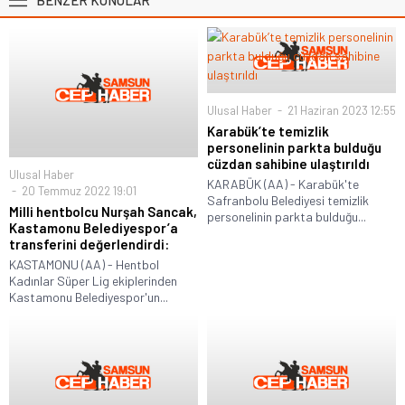
Ulusal Haber
21 Haziran 2023 12:55
Karabük’te temizlik
personelinin parkta bulduğu
cüzdan sahibine ulaştırıldı
Ulusal Haber
KARABÜK (AA) - Karabük'te
20 Temmuz 2022 19:01
Safranbolu Belediyesi temizlik
Milli hentbolcu Nurşah Sancak,
personelinin parkta bulduğu...
Kastamonu Belediyespor’a
transferini değerlendirdi:
KASTAMONU (AA) - Hentbol
Kadınlar Süper Lig ekiplerinden
Kastamonu Belediyespor'un...