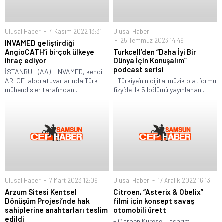
Ulusal Haber
4 Kasım 2022 13:31
Ulusal Haber
25 Temmuz 2023 14:49
INVAMED geliştirdiği
AngioCATH’i birçok ülkeye
Turkcell’den “Daha İyi Bir
ihraç ediyor
Dünya İçin Konuşalım”
podcast serisi
İSTANBUL (AA) - INVAMED, kendi
AR-GE laboratuvarlarında Türk
- Türkiye’nin dijital müzik platformu
mühendisler tarafından...
fizy’de ilk 5 bölümü yayınlanan...
Ulusal Haber
7 Mart 2023 12:09
Ulusal Haber
17 Aralık 2022 16:13
Arzum Sitesi Kentsel
Citroen, “Asterix & Obelix”
Dönüşüm Projesi’nde hak
filmi için konsept savaş
sahiplerine anahtarları teslim
otomobili üretti
edildi
- Citroen Küresel Tasarım