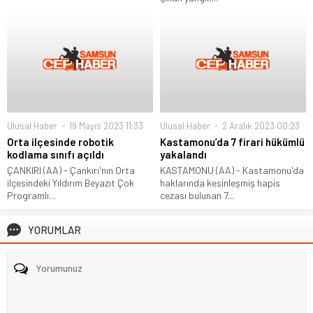
Ulusal Haber
19 Mayıs 2023 11:33
Ulusal Haber
2 Aralık 2023 00:23
Orta ilçesinde robotik
Kastamonu’da 7 firari hükümlü
kodlama sınıfı açıldı
yakalandı
ÇANKIRI (AA) - Çankırı'nın Orta
KASTAMONU (AA) - Kastamonu'da
ilçesindeki Yıldırım Beyazıt Çok
haklarında kesinleşmiş hapis
Programlı...
cezası bulunan 7...
YORUMLAR