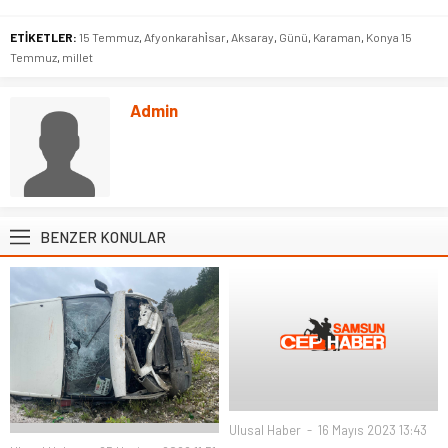
ETİKETLER:
15 Temmuz
,
Afyonkarahi̇sar
,
Aksaray
,
Günü
,
Karaman
,
Konya 15
Temmuz
,
millet
Admin
BENZER KONULAR
Ulusal Haber
16 Mayıs 2023 13:43