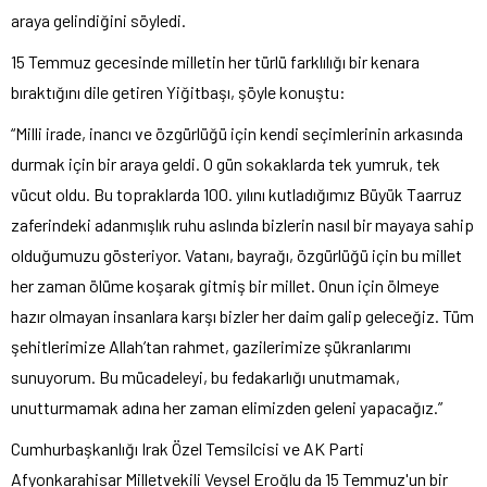
araya gelindiğini söyledi.
15 Temmuz gecesinde milletin her türlü farklılığı bir kenara
bıraktığını dile getiren Yiğitbaşı, şöyle konuştu:
“Milli irade, inancı ve özgürlüğü için kendi seçimlerinin arkasında
durmak için bir araya geldi. O gün sokaklarda tek yumruk, tek
vücut oldu. Bu topraklarda 100. yılını kutladığımız Büyük Taarruz
zaferindeki adanmışlık ruhu aslında bizlerin nasıl bir mayaya sahip
olduğumuzu gösteriyor. Vatanı, bayrağı, özgürlüğü için bu millet
her zaman ölüme koşarak gitmiş bir millet. Onun için ölmeye
hazır olmayan insanlara karşı bizler her daim galip geleceğiz. Tüm
şehitlerimize Allah’tan rahmet, gazilerimize şükranlarımı
sunuyorum. Bu mücadeleyi, bu fedakarlığı unutmamak,
unutturmamak adına her zaman elimizden geleni yapacağız.”
Cumhurbaşkanlığı Irak Özel Temsilcisi ve AK Parti
Afyonkarahisar Milletvekili Veysel Eroğlu da 15 Temmuz'un bir