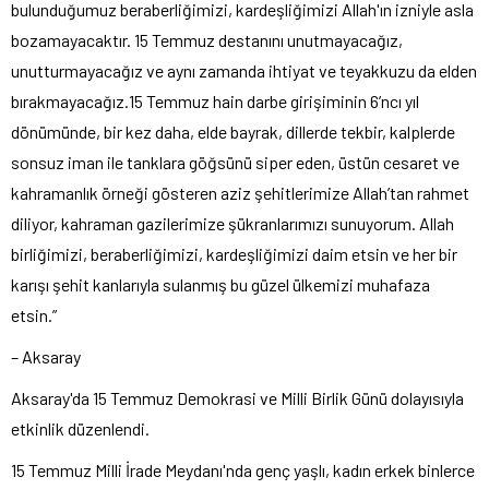
bulunduğumuz beraberliğimizi, kardeşliğimizi Allah'ın izniyle asla
bozamayacaktır. 15 Temmuz destanını unutmayacağız,
unutturmayacağız ve aynı zamanda ihtiyat ve teyakkuzu da elden
bırakmayacağız.15 Temmuz hain darbe girişiminin 6’ncı yıl
dönümünde, bir kez daha, elde bayrak, dillerde tekbir, kalplerde
sonsuz iman ile tanklara göğsünü siper eden, üstün cesaret ve
kahramanlık örneği gösteren aziz şehitlerimize Allah’tan rahmet
diliyor, kahraman gazilerimize şükranlarımızı sunuyorum. Allah
birliğimizi, beraberliğimizi, kardeşliğimizi daim etsin ve her bir
karışı şehit kanlarıyla sulanmış bu güzel ülkemizi muhafaza
etsin.”
– Aksaray
Aksaray'da 15 Temmuz Demokrasi ve Milli Birlik Günü dolayısıyla
etkinlik düzenlendi.
15 Temmuz Milli İrade Meydanı'nda genç yaşlı, kadın erkek binlerce