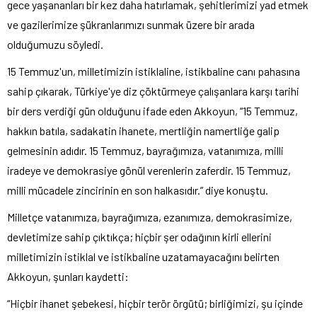
gece yaşananları bir kez daha hatırlamak, şehitlerimizi yad etmek
ve gazilerimize şükranlarımızı sunmak üzere bir arada
olduğumuzu söyledi.
15 Temmuz'un, milletimizin istiklaline, istikbaline canı pahasına
sahip çıkarak, Türkiye'ye diz çöktürmeye çalışanlara karşı tarihi
bir ders verdiği gün olduğunu ifade eden Akkoyun, “15 Temmuz,
hakkın batıla, sadakatin ihanete, mertliğin namertliğe galip
gelmesinin adıdır. 15 Temmuz, bayrağımıza, vatanımıza, milli
iradeye ve demokrasiye gönül verenlerin zaferdir. 15 Temmuz,
milli mücadele zincirinin en son halkasıdır.” diye konuştu.
Milletçe vatanımıza, bayrağımıza, ezanımıza, demokrasimize,
devletimize sahip çıktıkça; hiçbir şer odağının kirli ellerini
milletimizin istiklal ve istikbaline uzatamayacağını belirten
Akkoyun, şunları kaydetti:
“Hiçbir ihanet şebekesi, hiçbir terör örgütü; birliğimizi, şu içinde