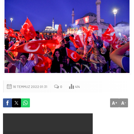
16 TEMMUZ 2022 01:31
0
414
A
A
+
-