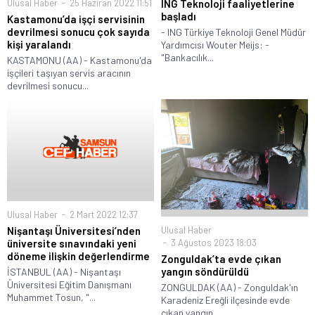
ING Teknoloji faaliyetlerine
Ulusal Haber
25 Haziran 2022 11:51
başladı
Kastamonu’da işçi servisinin
devrilmesi sonucu çok sayıda
- ING Türkiye Teknoloji Genel Müdür
kişi yaralandı
Yardımcısı Wouter Meijs: -
"Bankacılık...
KASTAMONU (AA) - Kastamonu'da
işçileri taşıyan servis aracının
devrilmesi sonucu...
Ulusal Haber
2 Mart 2022 12:37
Nişantaşı Üniversitesi’nden
Ulusal Haber
üniversite sınavındaki yeni
3 Ağustos 2023 18:03
döneme ilişkin değerlendirme
Zonguldak’ta evde çıkan
yangın söndürüldü
İSTANBUL (AA) - Nişantaşı
Üniversitesi Eğitim Danışmanı
ZONGULDAK (AA) - Zonguldak'ın
Muhammet Tosun, "...
Karadeniz Ereğli ilçesinde evde
çıkan yangın...