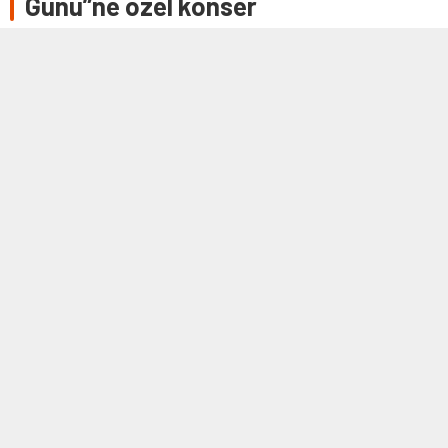
Günü”ne özel konser
ZONGULDAK (AA) – Zonguldak'ta “kara elmas” olarak
adlandırılan kömürü yeryüzüne çıkarmak için alın teri
döken maden işçilerinden oluşan …
16 TEMMUZ 2022 00:37
0
366