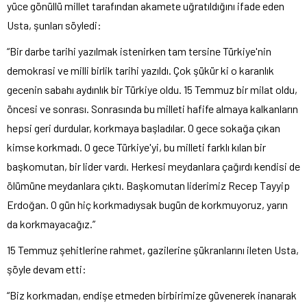
yüce gönüllü millet tarafından akamete uğratıldığını ifade eden
Usta, şunları söyledi:
“Bir darbe tarihi yazılmak istenirken tam tersine Türkiye'nin
demokrasi ve milli birlik tarihi yazıldı. Çok şükür ki o karanlık
gecenin sabahı aydınlık bir Türkiye oldu. 15 Temmuz bir milat oldu,
öncesi ve sonrası. Sonrasında bu milleti hafife almaya kalkanların
hepsi geri durdular, korkmaya başladılar. O gece sokağa çıkan
kimse korkmadı. O gece Türkiye'yi, bu milleti farklı kılan bir
başkomutan, bir lider vardı. Herkesi meydanlara çağırdı kendisi de
ölümüne meydanlara çıktı. Başkomutan liderimiz Recep Tayyip
Erdoğan. O gün hiç korkmadıysak bugün de korkmuyoruz, yarın
da korkmayacağız.”
15 Temmuz şehitlerine rahmet, gazilerine şükranlarını ileten Usta,
şöyle devam etti:
“Biz korkmadan, endişe etmeden birbirimize güvenerek inanarak