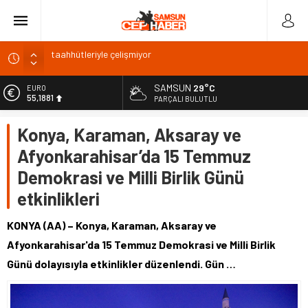
İsmail Kahraman, İkizdere’deki programa katıldı
Malatya Havalimanı Eylülde Açılıyor, Kuzey Çevre Yolu
SAMSUN
29°C
ALTIN
Ekimde
6.660,55
PARÇALI BULUTLU
Akülü aracındayken otomobilin çarptığı emekli astsubay
BİST
öldü
Konya, Karaman, Aksaray ve
13.779,39
Antalya’da nem yüzde 80, hissedilen sıcaklık 40 derece
Afyonkarahisar’da 15 Temmuz
DOLAR
47,7111
DMM’den anlaşma iddialarına yalanlama: NATO
Demokrasi ve Milli Birlik Günü
taahhütleriyle çelişmiyor
EURO
etkinlikleri
55,1881
KONYA (AA) – Konya, Karaman, Aksaray ve
Afyonkarahisar'da 15 Temmuz Demokrasi ve Milli Birlik
Günü dolayısıyla etkinlikler düzenlendi. Gün …