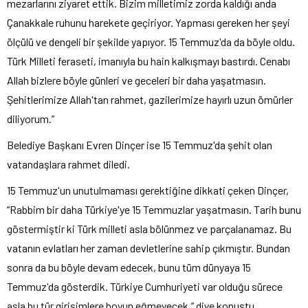
mezarlarını ziyaret ettik. Bizim milletimiz zorda kaldığı anda
Çanakkale ruhunu harekete geçiriyor. Yapması gereken her şeyi
ölçülü ve dengeli bir şekilde yapıyor. 15 Temmuz'da da böyle oldu.
Türk Milleti feraseti, imanıyla bu hain kalkışmayı bastırdı. Cenabı
Allah bizlere böyle günleri ve geceleri bir daha yaşatmasın.
Şehitlerimize Allah'tan rahmet, gazilerimize hayırlı uzun ömürler
diliyorum.”
Belediye Başkanı Evren Dinçer ise 15 Temmuz'da şehit olan
vatandaşlara rahmet diledi.
15 Temmuz'un unutulmaması gerektiğine dikkati çeken Dinçer,
“Rabbim bir daha Türkiye'ye 15 Temmuzlar yaşatmasın. Tarih bunu
göstermiştir ki Türk milleti asla bölünmez ve parçalanamaz. Bu
vatanın evlatları her zaman devletlerine sahip çıkmıştır. Bundan
sonra da bu böyle devam edecek, bunu tüm dünyaya 15
Temmuz'da gösterdik. Türkiye Cumhuriyeti var olduğu sürece
asla bu tür girişimlere boyun eğmeyecek.” diye konuştu.