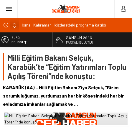
İsmail Kahraman, İkizdere’deki programa katıldı
Malatya Havalimanı Eylülde Açılıyor, Kuzey Çevre Yolu
Ekimde
SAMSUN
29°C
EURO
Akülü aracındayken otomobilin çarptığı emekli astsubay
55,1881
PARÇALI BULUTLU
öldü
ALTIN
Antalya’da nem yüzde 80, hissedilen sıcaklık 40 derece
Milli Eğitim Bakanı Selçuk,
6.660,55
Isparta’da bisiklet kupası heyecanı 371 sporcuyla sürüyor
Karabük’te “Eğitim Yatırımları Toplu
BİST
13.779,39
Açılış Töreni”nde konuştu:
DOLAR
47,7111
KARABÜK (AA) – Milli Eğitim Bakanı Ziya Selçuk, “Bizim
sorumluluğumuz, yurdumuzun her bir köşesindeki her bir
evladımıza imkanlar sağlamak ve …