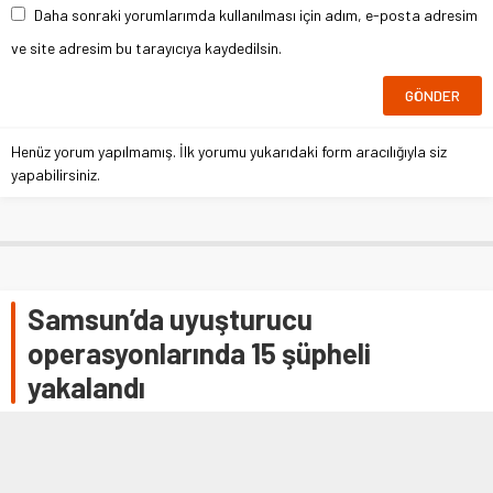
Daha sonraki yorumlarımda kullanılması için adım, e-posta adresim
ve site adresim bu tarayıcıya kaydedilsin.
Henüz yorum yapılmamış. İlk yorumu yukarıdaki form aracılığıyla siz
yapabilirsiniz.
Samsun’da uyuşturucu
operasyonlarında 15 şüpheli
yakalandı
SAMSUN (AA) – Samsun'da düzenlenen uyuşturucu
operasyonlarında 15 şüpheli gözaltına alındı. Samsun
Valiliğinden yapılan açıklamaya göre, İl …