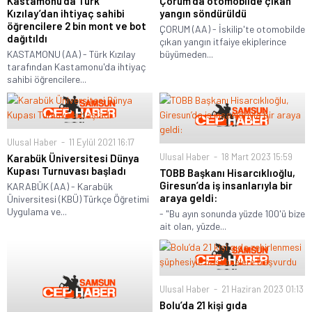
Kastamonu’da Türk
Çorum’da otomobilde çıkan
Kızılay’dan ihtiyaç sahibi
yangın söndürüldü
öğrencilere 2 bin mont ve bot
ÇORUM (AA) - İskilip'te otomobilde
dağıtıldı
çıkan yangın itfaiye ekiplerince
KASTAMONU (AA) - Türk Kızılay
büyümeden...
tarafından Kastamonu'da ihtiyaç
sahibi öğrencilere...
Ulusal Haber
11 Eylül 2021 16:17
Ulusal Haber
18 Mart 2023 15:59
Karabük Üniversitesi Dünya
Kupası Turnuvası başladı
TOBB Başkanı Hisarcıklıoğlu,
Giresun’da iş insanlarıyla bir
KARABÜK (AA) - Karabük
araya geldi:
Üniversitesi (KBÜ) Türkçe Öğretimi
Uygulama ve...
- "Bu ayın sonunda yüzde 100'ü bize
ait olan, yüzde...
Ulusal Haber
21 Haziran 2023 01:13
Bolu’da 21 kişi gıda