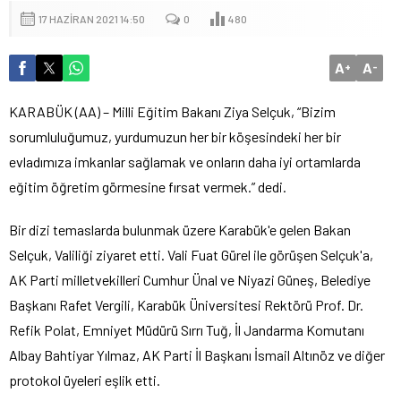
17 HAZIRAN 2021 14:50
0
480
A
A
+
-
KARABÜK (AA) – Milli Eğitim Bakanı Ziya Selçuk, “Bizim
sorumluluğumuz, yurdumuzun her bir köşesindeki her bir
evladımıza imkanlar sağlamak ve onların daha iyi ortamlarda
eğitim öğretim görmesine fırsat vermek.” dedi.
Bir dizi temaslarda bulunmak üzere Karabük'e gelen Bakan
Selçuk, Valiliği ziyaret etti. Vali Fuat Gürel ile görüşen Selçuk'a,
AK Parti milletvekilleri Cumhur Ünal ve Niyazi Güneş, Belediye
Başkanı Rafet Vergili, Karabük Üniversitesi Rektörü Prof. Dr.
Refik Polat, Emniyet Müdürü Sırrı Tuğ, İl Jandarma Komutanı
Albay Bahtiyar Yılmaz, AK Parti İl Başkanı İsmail Altınöz ve diğer
protokol üyeleri eşlik etti.