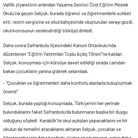
Valilik ziyaretinin ardından Yaşama Sevinci Özel Eğitim Meslek
Okulu'na geçen Selçuk, burada öğrenci ve öğretmenlerle sohbet
etti, resim sergisine ve okul bahçesinde oluşturulan serayı gezdi,
okul korosunun seslendirdiği türküyü dinledi.
Daha sonra Safranbolu ilçesindeki Kanuni Ortaokulu'nda
düzenlenen “Eğitim Yatırımları Toplu Açılış Töreni”ne katılan
Selçuk, konuşması için kürsüye davet edildiği sırada camdan
bakan çocukların yanına giderek selamladı.
– “Çocukları ve öğretmenleri daha konforlu alanlarla buluşturmak
önemli”
Selçuk, burada yaptığı konuşmada, Türkiye'nin her yerinde
bulunduklarını fakat Safranbolu'da bulunmanın başka bir duygu
olduğunu söyledi. Karabük'te okul açılışları yapacaklarını ve bir
okulun da temelini atacaklarını aktaran Selçuk, çocuklar ve
öğretmenler için daha konforlu alanlar oluşturmanın, onları daha