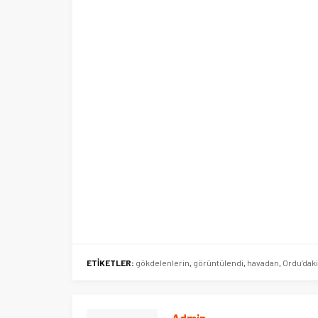
Ege Üniversitesi Spor Kulübüne 
merkez tahsis edildi
ETİKETLER:
gökdelenlerin
,
görüntülendi
,
havadan
,
Ordu’daki
Admin