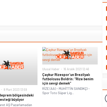
Ulusal Haber
16 Aralık 2021 12:46
Çaykur Rizespor’un Brezilyalı
futbolcusu Boldrin: “Rize benim
için sevgi demek”
RİZE (AA) - MUHİTTİN SANDIKÇI -
8 Mart 2023 13:59
Spor Toto Süper Lig...
deprem bölgesindeki
desteği büyüyor
caret AŞ Pazarlamadan