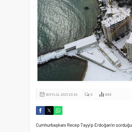
18 EYLÜL 2021 23:24
0
669
Cumhurbaşkanı Recep Tayyip Erdoğan’ın sorduğu 3