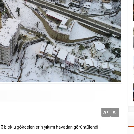
A
A
+
-
 bloklu gökdelenlerin yıkımı havadan görüntülendi.