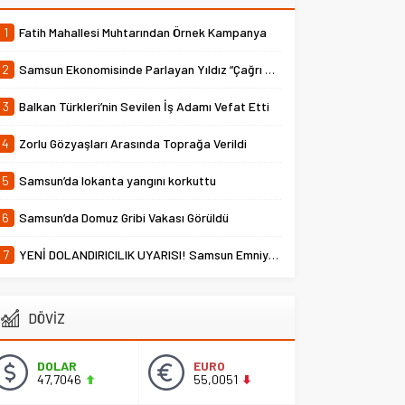
1
Fatih Mahallesi Muhtarından Örnek Kampanya
2
Samsun Ekonomisinde Parlayan Yıldız “Çağrı Temper”
3
Balkan Türkleri’nin Sevilen İş Adamı Vefat Etti
4
Zorlu Gözyaşları Arasında Toprağa Verildi
5
Samsun’da lokanta yangını korkuttu
6
Samsun’da Domuz Gribi Vakası Görüldü
7
YENİ DOLANDIRICILIK UYARISI! Samsun Emniyet Müdürlüğü Uyardı
DÖVİZ
DOLAR
EURO
47,7046
55,0051