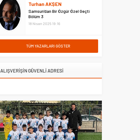
Belediyesi ile AFAD arasında
Turhan AKŞEN
imzalanan protokol
Samsun’dan Bir Özgür Özel Geçti
kapsamında, yaklaşık 10 bin
Bölüm 3
metrekarelik alanda deprem...
18 Nisan 2025 19:16
TÜM YAZARLARI GÖSTER
ALIŞVERİŞİN GÜVENLİ ADRESİ