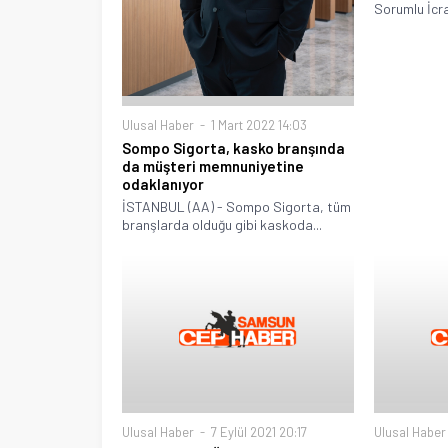
Sorumlu İcra
Ulusal Haber
1 Mart 2022 14:03
Sompo Sigorta, kasko branşında
da müşteri memnuniyetine
odaklanıyor
İSTANBUL (AA) - Sompo Sigorta, tüm
branşlarda olduğu gibi kaskoda...
Ulusal Haber
7 Eylül 2021 20:17
Ulusal Haber