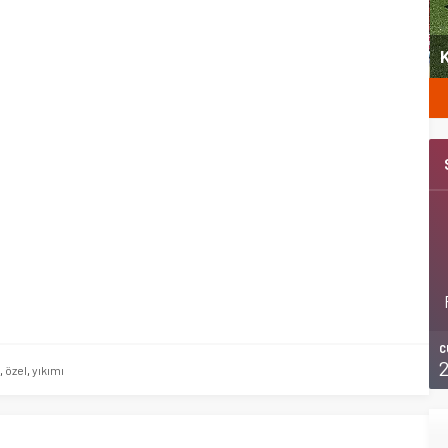
yeni
Şubat’ta spor ve heyecan var
K
C
,
özel
,
yıkımı