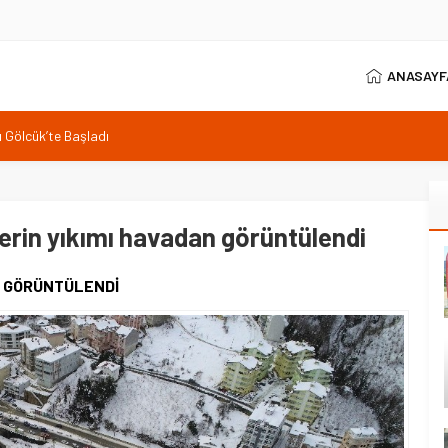
ANASAYF
şı Gölcük’te Başladı
in ağabeyi olacağız
tesisini ziyaret etti
 protokolü karşıladı
erin yıkımı havadan görüntülendi
N GÖRÜNTÜLENDİ