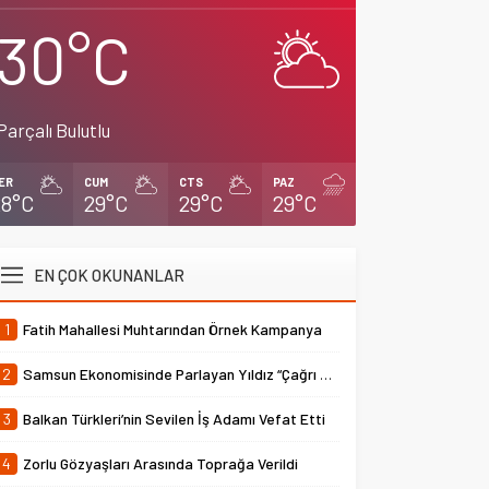
30°C
Parçalı Bulutlu
ER
CUM
CTS
PAZ
28°C
29°C
29°C
29°C
EN ÇOK OKUNANLAR
1
Fatih Mahallesi Muhtarından Örnek Kampanya
2
Samsun Ekonomisinde Parlayan Yıldız “Çağrı Temper”
3
Balkan Türkleri’nin Sevilen İş Adamı Vefat Etti
4
Zorlu Gözyaşları Arasında Toprağa Verildi