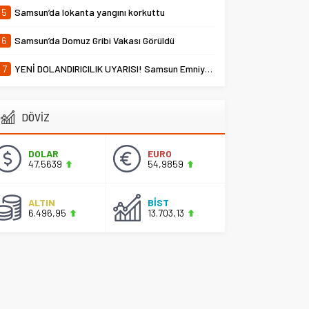
5
Samsun’da lokanta yangını korkuttu
6
Samsun’da Domuz Gribi Vakası Görüldü
7
YENİ DOLANDIRICILIK UYARISI! Samsun Emniyet Müdürlüğü Uyardı
DÖVİZ
DOLAR
EURO
47,5639
54,9859
ALTIN
BİST
6.496,95
13.703,13