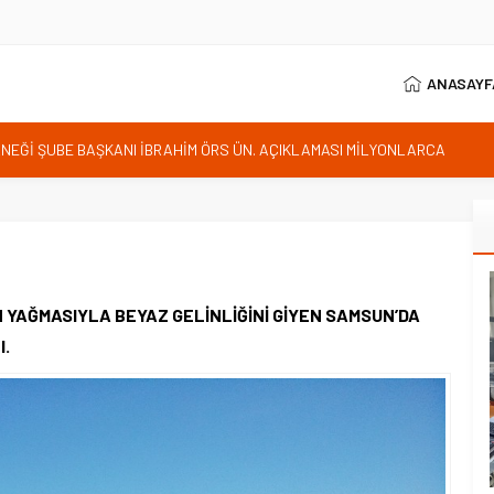
ANASAYF
RNEĞİ ŞUBE BAŞKANI İBRAHİM ÖRS ÜN. AÇIKLAMASI MİLYONLARCA
LENDİREN KARAR VERİLDİ
istan bu kararını gözden geçirmelidir diyerek tepkilerini gösterdi
 özgürlüğünün günüdür
İhanet Olmaz
ım Belediye Başkanı İhsan KURNAZ ve Muhtarları Seda KEKLİK ‘teşekķür
IN YAĞMASIYLA BEYAZ GELİNLİĞİNİ GİYEN SAMSUN’DA
I.