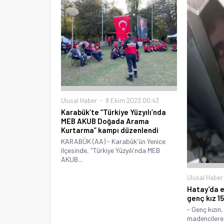
Ulusal Haber
8 Ekim 2023 00:43
Karabük’te “Türkiye Yüzyılı’nda
MEB AKUB Doğada Arama
Kurtarma” kampı düzenlendi
KARABÜK (AA) - Karabük'ün Yenice
ilçesinde, "Türkiye Yüzyılı'nda MEB
AKUB...
Ulusal Haber
Hatay’da e
genç kız 15
- Genç kızın
madencilere 