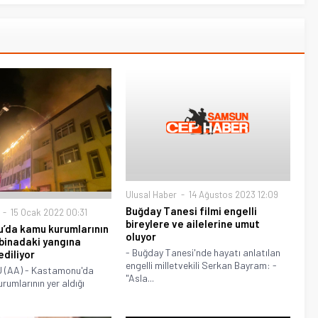
Ulusal Haber
14 Ağustos 2023 12:09
Buğday Tanesi filmi engelli
15 Ocak 2022 00:31
bireylere ve ailelerine umut
’da kamu kurumlarının
oluyor
binadaki yangına
- Buğday Tanesi'nde hayatı anlatılan
diliyor
engelli milletvekili Serkan Bayram: -
(AA) - Kastamonu'da
"Asla...
rumlarının yer aldığı