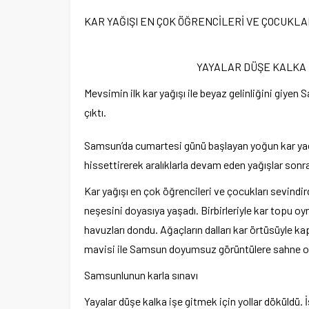
KAR YAĞIŞI EN ÇOK ÖĞRENCİLERİ VE ÇOCUKLAR
YAYALAR DÜŞE KALKA 
Mevsimin ilk kar yağışı ile beyaz gelinliğini giye
çıktı.
Samsun’da cumartesi günü başlayan yoğun kar yağış
hissettirerek aralıklarla devam eden yağışlar sonra
Kar yağışı en çok öğrencileri ve çocukları sevindirdi
Ege Üniversitesi Spor Kulübüne 
neşesini doyasıya yaşadı. Birbirleriyle kar topu oy
merkez tahsis edildi
havuzları dondu. Ağaçların dalları kar örtüsüyle ka
mavisi ile Samsun doyumsuz görüntülere sahne oldu
Samsunlunun karla sınavı
Yayalar düşe kalka işe gitmek için yollar döküldü.