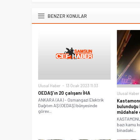
BENZER KONULAR
Ulusal Haber
13 Ocak 2023 11:33
OEDAŞ’ın 20 çalışanı İHA
Ulusal Haber
ANKARA (AA) - Osmangazi Elektrik
Kastamonu
Dağıtım AŞ (OEDAŞ) bünyesinde
bulunduğu 
görev...
müdahale e
KASTAMONU 
bazı kamu ku
binadaki...