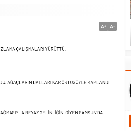
A
A
+
-
UZLAMA ÇALIŞMALARI YÜRÜTTÜ.
NDU. AĞAÇLARIN DALLARI KAR ÖRTÜSÜYLE KAPLANDI.
N YAĞMASIYLA BEYAZ GELİNLİĞİNİ GİYEN SAMSUN’DA