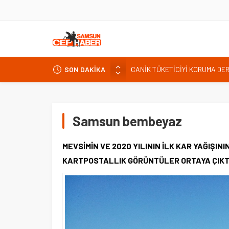
CANİK TÜKETİCİYİ KORUMA DE
İNTERNET KULLANICISINI İLGİ
SON DAKİKA
Kardef Başkanı Adem GÜNER Yunan
24 Temmuz Basın Bayramı basın
Sandık Bir Emanettir, Emanete 
Samsun bembeyaz
Fatih Mahallesi Sakinleri Ilkad
ettiler.
MEVSİMİN VE 2020 YILININ İLK KAR YAĞIŞIN
KARTPOSTALLIK GÖRÜNTÜLER ORTAYA ÇIKT