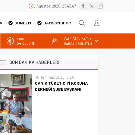
5 Ağustos 2026, 23:43:48
A
GÜNDEM
SAMSUNSPOR
SAMSUN
30°C
EURO
54,9859
PARÇALI BULUTLU
ALTIN
6.496,95
SON DAKİKA HABERLERİ
BİST
13.703,13
30 Temmuz 2026 16:24
CANİK TÜKETİCİYİ KORUMA
DOLAR
47,5639
DERNEĞİ ŞUBE BAŞKANI
İBRAHİM ÖRS ÜN. AÇIKLAMASI
MİLYONLARCA İNTERNET
KULLANICISINI İLGİLENDİREN
KARAR VERİLDİ
CANİK TÜKETİCİYİ KORUMA
DERNEĞİ ŞUBE BAŞKANI
İBRAHİM ÖRS ÜN. AÇIKLAMASI