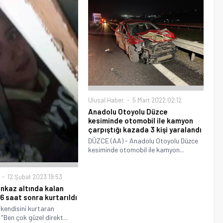
Ulusal Haber
5 Mart 2022 02:12
Anadolu Otoyolu Düzce
kesiminde otomobil ile kamyon
çarpıştığı kazada 3 kişi yaralandı
DÜZCE (AA) - Anadolu Otoyolu Düzce
kesiminde otomobil ile kamyon...
12 Şubat 2023 19:53
nkaz altında kalan
6 saat sonra kurtarıldı
, kendisini kurtaran
"Ben çok güzel direkt...