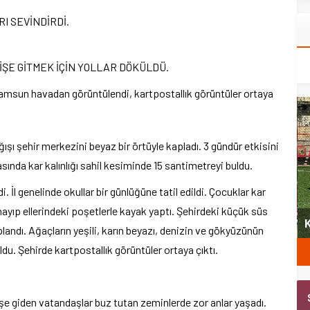
I SEVİNDİRDİ.
İŞE GİTMEK İÇİN YOLLAR DÖKÜLDÜ.
n Samsun havadan görüntülendi, kartpostallık görüntüler ortaya
ı şehir merkezini beyaz bir örtüyle kapladı. 3 gündür etkisini
sında kar kalınlığı sahil kesiminde 15 santimetreyi buldu.
. İl genelinde okullar bir günlüğüne tatil edildi. Çocuklar kar
yeni
nayıp ellerindeki poşetlerle kayak yaptı. Şehirdeki küçük süs
Şubat’ta spor ve heyecan var
K
plandı. Ağaçların yeşili, karın beyazı, denizin ve gökyüzünün
. Şehirde kartpostallık görüntüler ortaya çıktı.
 İşe giden vatandaşlar buz tutan zeminlerde zor anlar yaşadı.