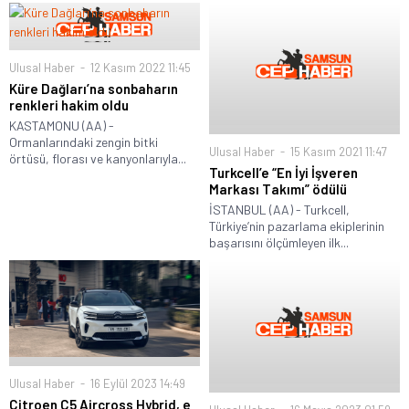
Ulusal Haber
12 Kasım 2022 11:45
Küre Dağları’na sonbaharın
renkleri hakim oldu
KASTAMONU (AA) -
Ormanlarındaki zengin bitki
Ulusal Haber
15 Kasım 2021 11:47
örtüsü, florası ve kanyonlarıyla...
Turkcell’e “En İyi İşveren
Markası Takımı” ödülü
İSTANBUL (AA) - Turkcell,
Türkiye’nin pazarlama ekiplerinin
başarısını ölçümleyen ilk...
Ulusal Haber
16 Eylül 2023 14:49
Citroen C5 Aircross Hybrid, e