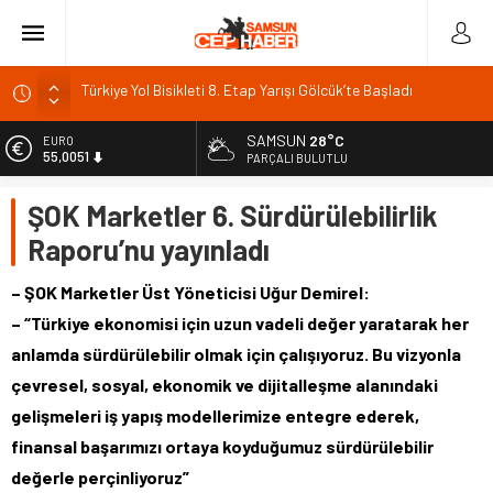
Türkiye Yol Bisikleti 8. Etap Yarışı Gölcük’te Başladı
Malatya Kültür Yolu Festivali 8
ITSO Başkan Adayı Turgut: Şehrin ağabeyi olacağız
SAMSUN
28°C
EURO
55,0051
Bakan Yumaklı Kars’ta süt işleme tesisini ziyaret etti
PARÇALI BULUTLU
Bakan Kurum Hatay’a geldi, kent protokolü karşıladı
ALTIN
ŞOK Marketler 6. Sürdürülebilirlik
6.584,66
Raporu’nu yayınladı
BİST
13.889,75
– ŞOK Marketler Üst Yöneticisi Uğur Demirel:
DOLAR
– “Türkiye ekonomisi için uzun vadeli değer yaratarak her
47,7046
anlamda sürdürülebilir olmak için çalışıyoruz. Bu vizyonla
çevresel, sosyal, ekonomik ve dijitalleşme alanındaki
gelişmeleri iş yapış modellerimize entegre ederek,
finansal başarımızı ortaya koyduğumuz sürdürülebilir
değerle perçinliyoruz”