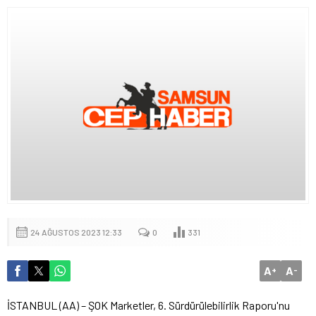
24 AĞUSTOS 2023 12:33
0
331
A
A
+
-
İSTANBUL (AA) – ŞOK Marketler, 6. Sürdürülebilirlik Raporu'nu