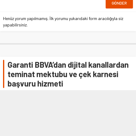
Henüz yorum yapılmamış. İlk yorumu yukarıdaki form aracılığıyla siz
yapabilirsiniz.
Garanti BBVA’dan dijital kanallardan
teminat mektubu ve çek karnesi
başvuru hizmeti
– Garanti BBVA Genel Müdür Yardımcısı Işıl Akdemir
Evlioğlu:
– “Dijital kanallarda devreye aldığımız nakdi ticari kredi
ürünlerinin yanı sıra gayrinakdi kredilere ilişkin
çalışmalarımızı da sürdürüyoruz”