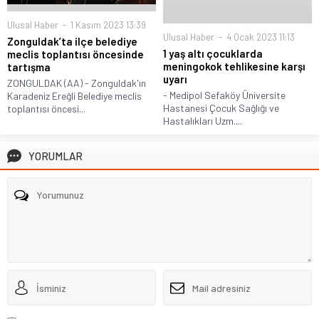
Ulusal Haber
1 Kasım 2023 13:39
Ulusal Haber
4 Ocak 2023 11:13
Zonguldak’ta ilçe belediye
1 yaş altı çocuklarda
meclis toplantısı öncesinde
meningokok tehlikesine karşı
tartışma
uyarı
ZONGULDAK (AA) - Zonguldak'ın
- Medipol Sefaköy Üniversite
Karadeniz Ereğli Belediye meclis
Hastanesi Çocuk Sağlığı ve
toplantısı öncesi...
Hastalıkları Uzm....
YORUMLAR