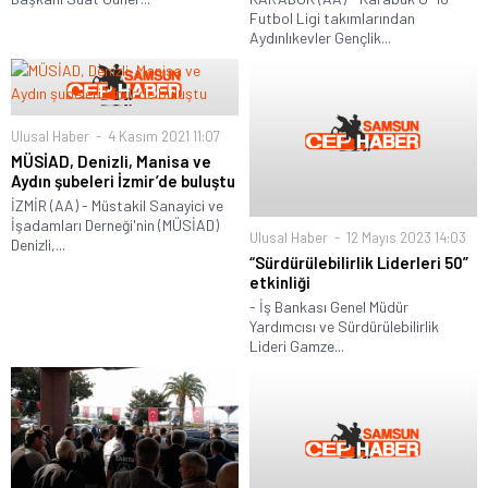
Futbol Ligi takımlarından
Aydınlıkevler Gençlik...
Ulusal Haber
4 Kasım 2021 11:07
MÜSİAD, Denizli, Manisa ve
Aydın şubeleri İzmir’de buluştu
İZMİR (AA) - Müstakil Sanayici ve
İşadamları Derneği'nin (MÜSİAD)
Ulusal Haber
12 Mayıs 2023 14:03
Denizli,...
“Sürdürülebilirlik Liderleri 50”
etkinliği
- İş Bankası Genel Müdür
Yardımcısı ve Sürdürülebilirlik
Lideri Gamze...