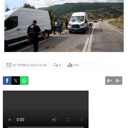
22 TEMMUZ 2022 13:30
0
374
A
A
+
-