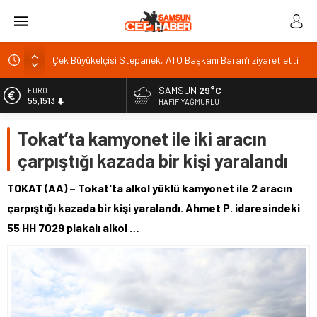
Çek Büyükelçisi Stepanek, ATO Başkanı Baran’ı ziyaret etti
Nijni Kamsk’ta şantiye sahasına saldırı: 12 ölü
SAMSUN
29°C
EURO
Giresun’da parklara fındık serimine sıkı denetim
55,1513
HAFIF YAĞMURLU
Altının onsu 4 bin 370 doları test etti
ALTIN
Tokat’ta kamyonet ile iki aracın
6.635,91
Bakan Işıkhan: İŞKUR 7 ayda 848 bin kişiyi işe yerleştirdi
çarpıştığı kazada bir kişi yaralandı
BİST
13.779,39
TOKAT (AA) – Tokat'ta alkol yüklü kamyonet ile 2 aracın
DOLAR
çarpıştığı kazada bir kişi yaralandı. Ahmet P. idaresindeki
47,7178
55 HH 7029 plakalı alkol …