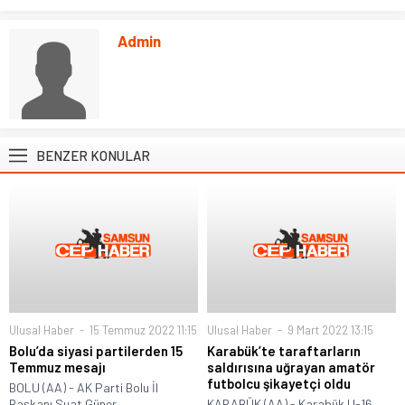
Admin
BENZER KONULAR
Ulusal Haber
15 Temmuz 2022 11:15
Ulusal Haber
9 Mart 2022 13:15
Bolu’da siyasi partilerden 15
Karabük’te taraftarların
Temmuz mesajı
saldırısına uğrayan amatör
futbolcu şikayetçi oldu
BOLU (AA) - AK Parti Bolu İl
Başkanı Suat Güner...
KARABÜK (AA) - Karabük U-16