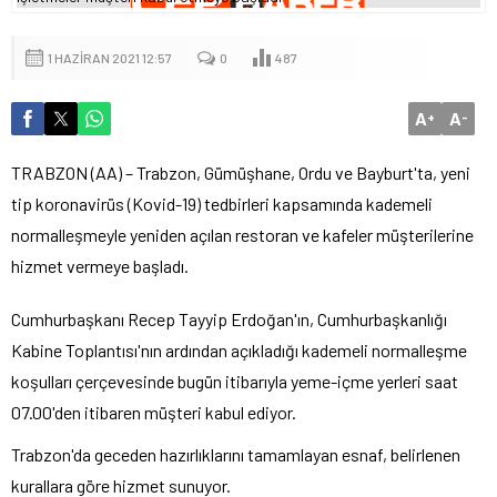
1 HAZIRAN 2021 12:57
0
487
A
A
+
-
TRABZON (AA) – Trabzon, Gümüşhane, Ordu ve Bayburt'ta, yeni
tip koronavirüs (Kovid-19) tedbirleri kapsamında kademeli
normalleşmeyle yeniden açılan restoran ve kafeler müşterilerine
hizmet vermeye başladı.
Cumhurbaşkanı Recep Tayyip Erdoğan'ın, Cumhurbaşkanlığı
Kabine Toplantısı'nın ardından açıkladığı kademeli normalleşme
koşulları çerçevesinde bugün itibarıyla yeme-içme yerleri saat
07.00'den itibaren müşteri kabul ediyor.
Trabzon'da geceden hazırlıklarını tamamlayan esnaf, belirlenen
kurallara göre hizmet sunuyor.