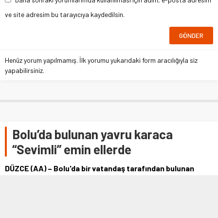
ve site adresim bu tarayıcıya kaydedilsin.
Henüz yorum yapılmamış. İlk yorumu yukarıdaki form aracılığıyla siz
yapabilirsiniz.
Bolu’da bulunan yavru karaca
“Sevimli” emin ellerde
DÜZCE (AA) – Bolu'da bir vatandaş tarafından bulunan
yavru karacaya Düzce Efteni Gölü Yaban Hayatı Geliştirme
Sahası'ndaki rehabilitasyon …