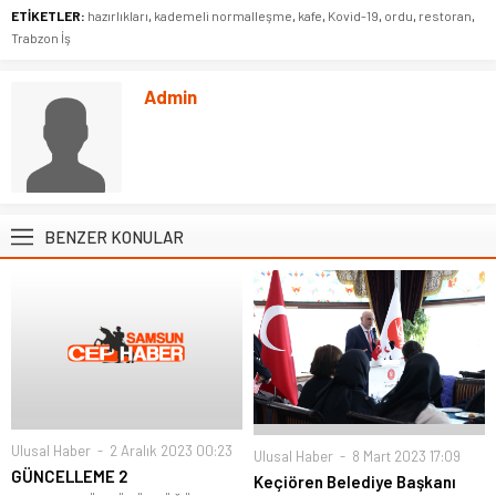
ETİKETLER:
hazırlıkları
,
kademeli normalleşme
,
kafe
,
Kovid-19
,
ordu
,
restoran
,
Trabzon İş
Admin
BENZER KONULAR
Ulusal Haber
2 Aralık 2023 00:23
Ulusal Haber
8 Mart 2023 17:09
GÜNCELLEME 2
Keçiören Belediye Başkanı