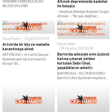
YANGININ SÖNDÜRÜLDÜĞÜ
Altınok depremzede kadınlar
BİLGİSİ EKLENDİ
ile buluştu
- Keçiören Belediye Başkanı Turgut
Altınok: - "Bir gün değil her...
Ulusal Haber
9 Eylül 2021 13:23
Ulusal Haber
Artvin’de bir köy ve mahalle
26 Ağustos 2021 00:36
karantinaya alındı
Bartın’da ailesiyle evin üçüncü
ARTVİN (AA) - Artvin'in Şavşat
katına çıkarak selden
ilçesinde yeni tip koronavirüs
kurtulan Sabri Ünal,
(Kovid-19)...
yaşadıklarını anlattı:
BARTIN (AA) - SELİM BOSTANCI -
Bartın'ın Ulus ilçesinde meydana...