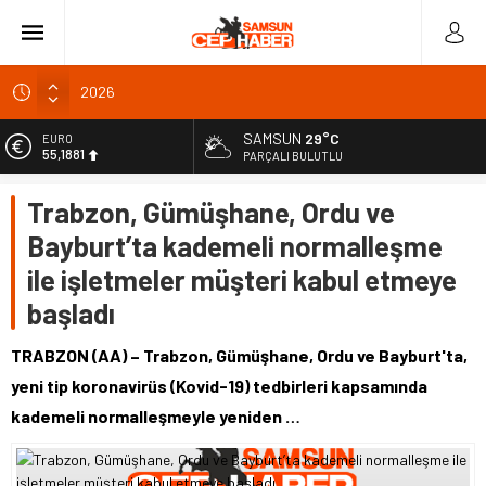
2026
Altın haftayı yüzde 7,4 yükselişle kapattı: Güncel fiyatlar
Meteoroloji’den kuvvetli sağanak uyarısı
SAMSUN
29°C
EURO
55,1881
Ovit Yayla Şenlikleri’nde Karadeniz ezgileri yankılandı
PARÇALI BULUTLU
Türkiye’nin 4 ülkeye yeni büyükelçi atamaları
ALTIN
Trabzon, Gümüşhane, Ordu ve
6.660,55
Bayburt’ta kademeli normalleşme
BİST
13.779,39
ile işletmeler müşteri kabul etmeye
DOLAR
başladı
47,7111
TRABZON (AA) – Trabzon, Gümüşhane, Ordu ve Bayburt'ta,
yeni tip koronavirüs (Kovid-19) tedbirleri kapsamında
kademeli normalleşmeyle yeniden …