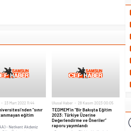
23 Mart 2022 11:44
Ulusal Haber
28 Kasım 2023 00:05
iversitesi’nden “sınır
TEDMEM’in “Bir Bakışta Eğitim
tanımayan eğitim
2023: Türkiye Üzerine
Değerlendirme ve Öneriler”
raporu yayımlandı
A) - Netkent Akdeniz