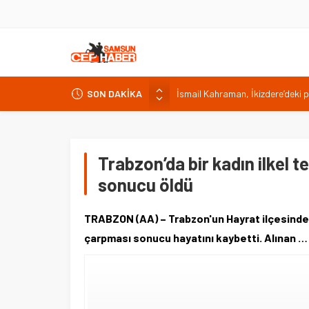
İsmail Kahraman, İkizdere’deki 
SON DAKİKA
Malatya Havalimanı Eylülde Açıl
Akülü aracındayken otomobilin ç
Antalya’da nem yüzde 80, hissed
Trabzon’da bir kadın ilkel t
Isparta’da bisiklet kupası heyec
sonucu öldü
TRABZON (AA) – Trabzon'un Hayrat ilçesinde, 
çarpması sonucu hayatını kaybetti. Alınan …