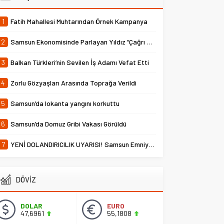
1
Fatih Mahallesi Muhtarından Örnek Kampanya
2
Samsun Ekonomisinde Parlayan Yıldız “Çağrı Temper”
3
Balkan Türkleri’nin Sevilen İş Adamı Vefat Etti
4
Zorlu Gözyaşları Arasında Toprağa Verildi
5
Samsun’da lokanta yangını korkuttu
6
Samsun’da Domuz Gribi Vakası Görüldü
7
YENİ DOLANDIRICILIK UYARISI! Samsun Emniyet Müdürlüğü Uyardı
DÖVİZ
DOLAR
EURO
47,6961
55,1808