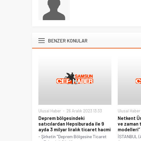
BENZER KONULAR
Ulusal Haber
26 Aralık 2023 13:33
Ulusal Haber
Deprem bölgesindeki
Netkent Ün
satıcılardan Hepsiburada ile 9
ve zaman 
ayda 3 milyar liralık ticaret hacmi
modelleri”
- Şirketin "Deprem Bölgesine Ticaret
İSTANBUL (A