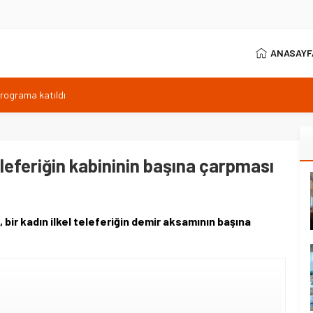
ANASAYF
programa katıldı
ıyor, Kuzey Çevre Yolu Ekimde
arptığı emekli astsubay öldü
ilen sıcaklık 40 derece
eleferiğin kabininin başına çarpması
anı 371 sporcuyla sürüyor
bir kadın ilkel teleferiğin demir aksamının başına