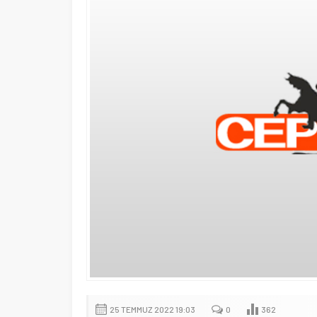
25 TEMMUZ 2022 19:03
0
362