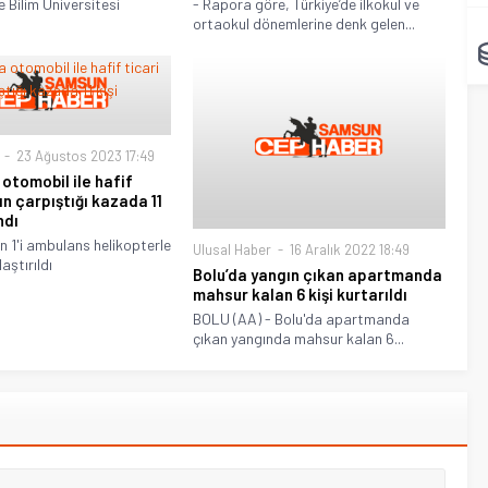
 Bilim Üniversitesi
- Rapora göre, Türkiye’de ilkokul ve
ortaokul dönemlerine denk gelen...
23 Ağustos 2023 17:49
 otomobil ile hafif
ın çarpıştığı kazada 11
ndı
an 1'i ambulans helikopterle
Ulusal Haber
16 Aralık 2022 18:49
aştırıldı
Bolu’da yangın çıkan apartmanda
mahsur kalan 6 kişi kurtarıldı
BOLU (AA) - Bolu'da apartmanda
çıkan yangında mahsur kalan 6...