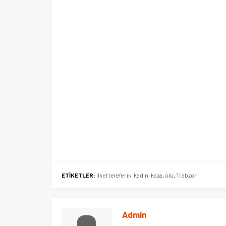
Ege Üniversitesi Spor Kulübüne 
merkez tahsis edildi
ETİKETLER:
ilkel teleferik
,
kadın
,
kaza
,
ölü
,
Trabzon
Admin