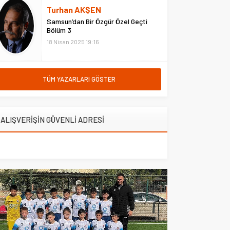
hastanede ziyaret etti. Erzurum
Turhan AKŞEN
Adliyesi’nde çıkan yangına
Samsun’dan Bir Özgür Özel Geçti
müdahale eden Çarşı ve
Bölüm 3
Mahalle...
18 Nisan 2025 19:16
TÜM YAZARLARI GÖSTER
ALIŞVERİŞİN GÜVENLİ ADRESİ