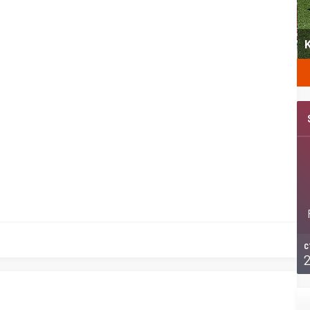
yeni
Şubat’ta spor ve heyecan var
K
C