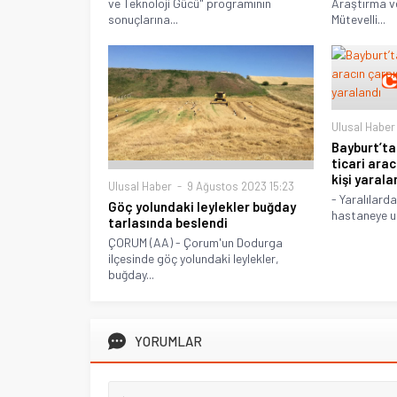
ve Teknoloji Gücü" programının
Araştırma ve
sonuçlarına...
Mütevelli...
Ulusal Haber
Bayburt’ta
ticari arac
kişi yarala
Ulusal Haber
9 Ağustos 2023 15:23
- Yaralılard
Göç yolundaki leylekler buğday
hastaneye ul
tarlasında beslendi
ÇORUM (AA) - Çorum'un Dodurga
ilçesinde göç yolundaki leylekler,
buğday...
YORUMLAR