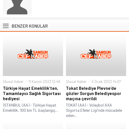
BENZER KONULAR
Ulusal Haber
11 Kasım 2023 12:49
Ulusal Haber
5 Ocak 2022 14:07
Türkiye Hayat Emeklilik’ten,
Tokat Belediye Plevne’de
Tamamlayıcı Sağlık Sigortası
gözler Sorgun Belediyespor
hediyesi
maçına çevrildi
İSTANBUL (AA) - Türkiye Hayat
TOKAT (AA) - Voleybol AXA
Emeklilik, 100 bin TL başlangıç...
Sigorta Efeler Ligi'nde mücadele
eden...