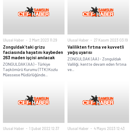
Ulusal Haber
2 Mart 2023 11:29
Ulusal Haber
27 Kasım 2023 03:19
Zonguldak’taki grizu
Valilikten fırtına ve kuvvetli
faciasında hayatını kaybeden
yağış uyarısı
263 maden işçisi anılacak
ZONGULDAK (AA) - Zonguldak
ZONGULDAK (AA) - Türkiye
Valiliği, kentte devam eden fırtına
Taşkömürü Kurumu (TTK) Kozlu
ve...
Müessese Müdürlüğünde...
Ulusal Haber
1 Şubat 2022 12:37
Ulusal Haber
4 Mayıs 2023 12:43