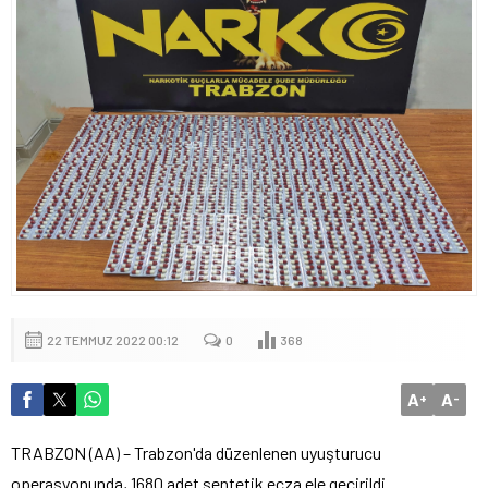
22 TEMMUZ 2022 00:12
0
368
A
A
+
-
TRABZON (AA) – Trabzon'da düzenlenen uyuşturucu
operasyonunda, 1680 adet sentetik ecza ele geçirildi.