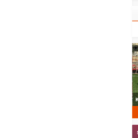
yeni
Şubat’ta spor ve heyecan var
K