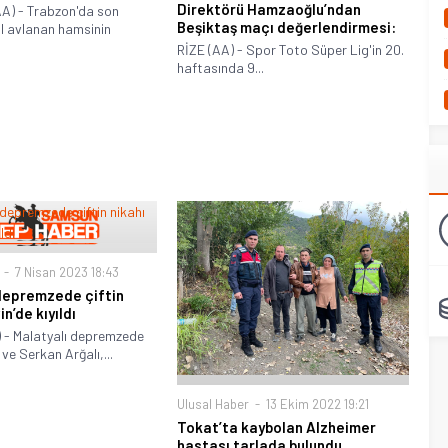
Direktörü Hamzaoğlu’ndan
) - Trabzon'da son
Beşiktaş maçı değerlendirmesi:
 avlanan hamsinin
RİZE (AA) - Spor Toto Süper Lig'in 20.
haftasında 9...
7 Nisan 2023 18:43
depremzede çiftin
in’de kıyıldı
 - Malatyalı depremzede
ve Serkan Arğalı,...
Ulusal Haber
13 Ekim 2022 19:21
Tokat’ta kaybolan Alzheimer
hastası tarlada bulundu