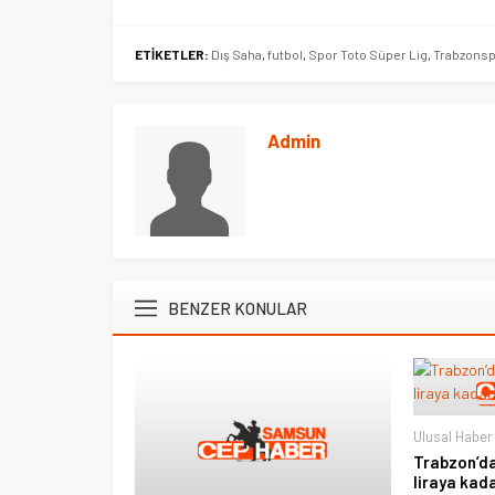
ETİKETLER:
Dış Saha
,
futbol
,
Spor Toto Süper Lig
,
Trabzons
Admin
BENZER KONULAR
Ulusal Haber
Trabzon’da
liraya kad