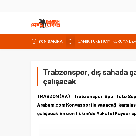
CANİK TÜKETİCİYİ KORUMA DE
SON DAKİKA
İNTERNET KULLANICISINI İLGİ
Kardef Başkanı Adem GÜNER Yunan
24 Temmuz Basın Bayramı basın
Trabzonspor, dış sahada g
Sandık Bir Emanettir, Emanete 
çalışacak
Fatih Mahallesi Sakinleri Ilkad
ettiler.
TRABZON (AA) – Trabzonspor, Spor Toto Süpe
Arabam.com Konyaspor ile yapacağı karşılaş
çalışacak.En son 1 Ekim'de Yukatel Kayser