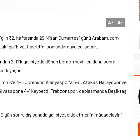
A
A
+
-
g'in 32. haftasında 29 Nisan Cumartesi günü Arabam.com
ki galibiyet hasretini sonlandırmaya çalışacak.
an 2-1'lik galibiyetle dönen bordo-mavililer, daha sonra
rlik yaşadı.
gümrük'e 4-1, Corendon Alanyaspor'a 5-0, Atakaş Hatayspor ve
 Sivasspor'a 4-1 kaybetti. Trabzonspor, deplasmanda Beşiktaş
gün sonra dış sahada galibiyet elde etmenin mücadelesini