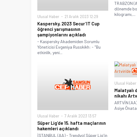
TRABZON (AA
dönemde bol
kilogramı,...
Ulusal Haber
21 Aralık 2023 12:29
Kaspersky, 2023 Secur’IT Cup
öğrenci yarışmasının
şampiyonlarını açıkladı
- Kaspersky Akademiden Sorumlu
Yöneticisi Evgeniya Russkikh: - "Bu
etkinlik, yeni...
Ulusal Haber
Malatyalı 
nikahı Artv
ARTVİN (AA)
Asiye Önata 
Ulusal Haber
7 Aralık 2023 13:57
Süper Lig’de 15. hafta maçlarının
hakemleri açıklandı
İSTANBUL (AA) - Trendyol Süper Lig'in