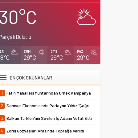
30°C
Parçalı Bulutlu
ER
CUM
CTS
PAZ
28°C
29°C
29°C
29°C
EN ÇOK OKUNANLAR
1
Fatih Mahallesi Muhtarından Örnek Kampanya
2
Samsun Ekonomisinde Parlayan Yıldız “Çağrı Temper”
3
Balkan Türkleri’nin Sevilen İş Adamı Vefat Etti
4
Zorlu Gözyaşları Arasında Toprağa Verildi