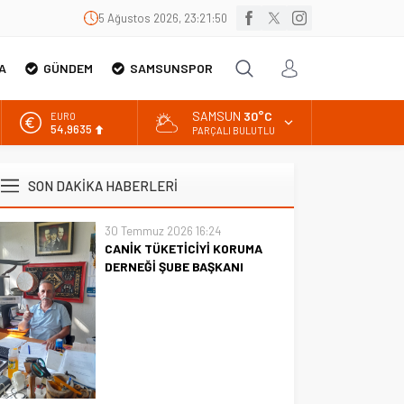
5 Ağustos 2026, 23:21:50
A
GÜNDEM
SAMSUNSPOR
SAMSUN
30°C
EURO
54,9635
PARÇALI BULUTLU
ALTIN
6.463,00
SON DAKİKA HABERLERİ
BİST
13.703,13
30 Temmuz 2026 16:24
CANİK TÜKETİCİYİ KORUMA
DOLAR
47,5751
DERNEĞİ ŞUBE BAŞKANI
İBRAHİM ÖRS ÜN. AÇIKLAMASI
MİLYONLARCA İNTERNET
KULLANICISINI İLGİLENDİREN
KARAR VERİLDİ
CANİK TÜKETİCİYİ KORUMA
DERNEĞİ ŞUBE BAŞKANI
İBRAHİM ÖRS ÜN. AÇIKLAMASI