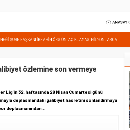
ANASAYF
RNEĞİ ŞUBE BAŞKANI İBRAHİM ÖRS ÜN. AÇIKLAMASI MİLYONLARCA
LENDİREN KARAR VERİLDİ
istan bu kararını gözden geçirmelidir diyerek tepkilerini gösterdi
 özgürlüğünün günüdür
alibiyet özlemine son vermeye
İhanet Olmaz
ım Belediye Başkanı İhsan KURNAZ ve Muhtarları Seda KEKLİK ‘teşekķür
r Lig'in 32. haftasında 29 Nisan Cumartesi günü
mayla deplasmandaki galibiyet hasretini sonlandırmaya
ispor deplasmanından…