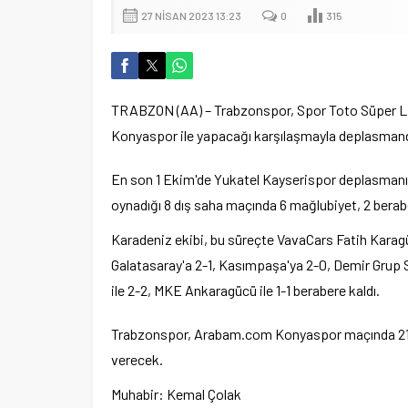
27 NISAN 2023 13:23
0
315
TRABZON (AA) – Trabzonspor, Spor Toto Süper Li
Konyaspor ile yapacağı karşılaşmayla deplasmanda
En son 1 Ekim'de Yukatel Kayserispor deplasmanınd
oynadığı 8 dış saha maçında 6 mağlubiyet, 2 berabe
Karadeniz ekibi, bu süreçte VavaCars Fatih Kara
Galatasaray'a 2-1, Kasımpaşa'ya 2-0, Demir Grup
ile 2-2, MKE Ankaragücü ile 1-1 berabere kaldı.
Trabzonspor, Arabam.com Konyaspor maçında 210 
verecek.
Muhabir: Kemal Çolak