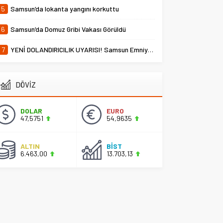
5
Samsun’da lokanta yangını korkuttu
6
Samsun’da Domuz Gribi Vakası Görüldü
7
YENİ DOLANDIRICILIK UYARISI! Samsun Emniyet Müdürlüğü Uyardı
DÖVİZ
DOLAR
EURO
47,5751
54,9635
ALTIN
BİST
6.463,00
13.703,13