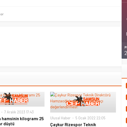
por
P
7 Aralık 2023 17:43
Ulusal Haber
5 Ocak 2022 22:05
 hamsinin kilogramı 25
ar düştü
Çaykur Rizespor Teknik