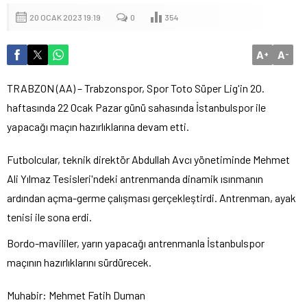
20 OCAK 2023 19:19
0
354
A
A
+
-
TRABZON (AA) – Trabzonspor, Spor Toto Süper Lig'in 20.
haftasında 22 Ocak Pazar günü sahasında İstanbulspor ile
yapacağı maçın hazırlıklarına devam etti.
Futbolcular, teknik direktör Abdullah Avcı yönetiminde Mehmet
Ali Yılmaz Tesisleri'ndeki antrenmanda dinamik ısınmanın
ardından açma-germe çalışması gerçekleştirdi. Antrenman, ayak
tenisi ile sona erdi.
Bordo-mavililer, yarın yapacağı antrenmanla İstanbulspor
maçının hazırlıklarını sürdürecek.
Muhabir: Mehmet Fatih Duman