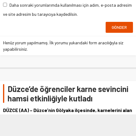
Daha sonraki yorumlarımda kullanılması için adım, e-posta adresim
ve site adresim bu tarayıcıya kaydedilsin.
Henüz yorum yapılmamış. İlk yorumu yukarıdaki form aracılığıyla siz
yapabilirsiniz.
Düzce’de öğrenciler karne sevincini
hamsi etkinliğiyle kutladı
DÜZCE (AA) – Düzce'nin Gölyaka ilçesinde, karnelerini alan
öğrenciler hamsi etkinliğine katıldı.Atatürk Ortaokulu
öğrencileri, 2022-2023 Eğitim Öğretim Yılı 1. döneminin
sona ermesi dolayısıyla hamsi etkinliği düzenledi.Okul