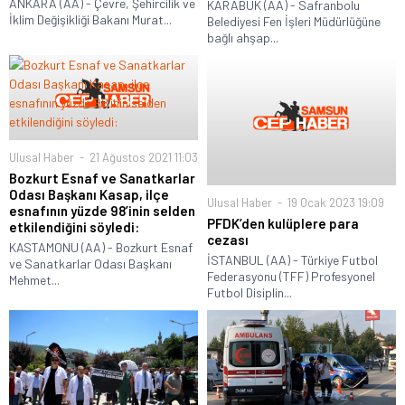
ANKARA (AA) - Çevre, Şehircilik ve
KARABÜK (AA) - Safranbolu
İklim Değişikliği Bakanı Murat...
Belediyesi Fen İşleri Müdürlüğüne
bağlı ahşap...
Ulusal Haber
21 Ağustos 2021 11:03
Bozkurt Esnaf ve Sanatkarlar
Odası Başkanı Kasap, ilçe
Ulusal Haber
19 Ocak 2023 19:09
esnafının yüzde 98’inin selden
PFDK’den kulüplere para
etkilendiğini söyledi:
cezası
KASTAMONU (AA) - Bozkurt Esnaf
İSTANBUL (AA) - Türkiye Futbol
ve Sanatkarlar Odası Başkanı
Federasyonu (TFF) Profesyonel
Mehmet...
Futbol Disiplin...