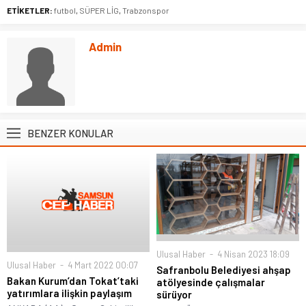
ETİKETLER:
futbol
,
SÜPER LİG
,
Trabzonspor
Admin
BENZER KONULAR
Ulusal Haber
4 Nisan 2023 18:09
Ulusal Haber
4 Mart 2022 00:07
Safranbolu Belediyesi ahşap
Bakan Kurum’dan Tokat’taki
atölyesinde çalışmalar
yatırımlara ilişkin paylaşım
sürüyor