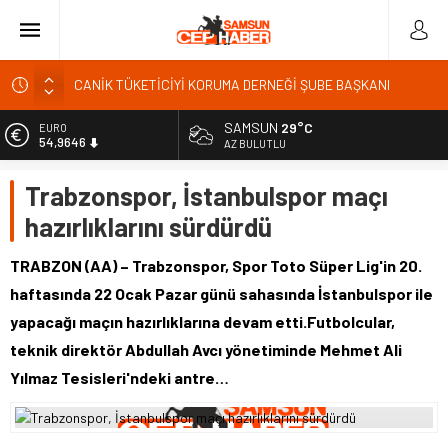
CANİK TÜKETİCİYİ KORUMA DERNEĞİ ŞUBE BAŞKANI
İBRAHİM ÖRS ÜN. AÇIKLAMASI MİLYONLARCA İNTERNET
KULLANICISINI İLGİLENDİREN KARAR VERİLDİ
Kardef Başkanı Adem GÜNER Yunanistan bu kararını
SAMSUN
29°C
EURO
54,9646
gözden geçirmelidir diyerek tepkilerini gösterdi
AZ BULUTLU
24 Temmuz Basın Bayramı basın özgürlüğünün günüdür
ALTIN
Trabzonspor, İstanbulspor maçı
6.488,95
Sandık Bir Emanettir, Emanete İhanet Olmaz
hazırlıklarını sürdürdü
BİST
Fatih Mahallesi Sakinleri Ilkadım Belediye Başkanı İhsan
13.798,82
KURNAZ ve Muhtarları Seda KEKLİK ‘teşekķür ettiler.
TRABZON (AA) – Trabzonspor, Spor Toto Süper Lig'in 20.
DOLAR
haftasında 22 Ocak Pazar günü sahasında İstanbulspor ile
47,5939
yapacağı maçın hazırlıklarına devam etti.Futbolcular,
teknik direktör Abdullah Avcı yönetiminde Mehmet Ali
Yılmaz Tesisleri'ndeki antre…