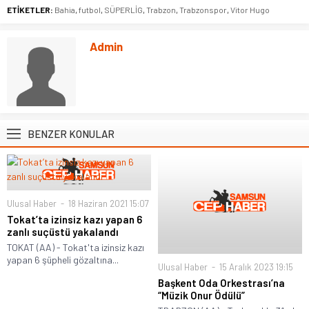
ETİKETLER:
Bahia
,
futbol
,
SÜPERLİG
,
Trabzon
,
Trabzonspor
,
Vitor Hugo
Admin
BENZER KONULAR
Ulusal Haber
18 Haziran 2021 15:07
Tokat’ta izinsiz kazı yapan 6
zanlı suçüstü yakalandı
TOKAT (AA) - Tokat'ta izinsiz kazı
yapan 6 şüpheli gözaltına...
Ulusal Haber
15 Aralık 2023 19:15
Başkent Oda Orkestrası’na
“Müzik Onur Ödülü”