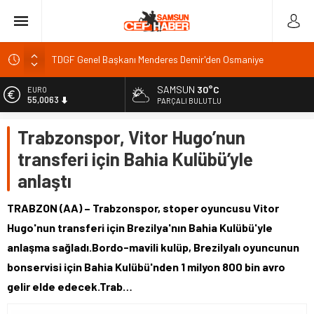
TDGF Genel Başkanı Menderes Demir'den Osmaniye
Milletvekili Seydi Gülsoy'a ziyaret
Türk Dünyası kültür mirası için ortak proje toplantısı
SAMSUN
30°C
EURO
55,0063
PARÇALI BULUTLU
Marmaris açıklarında deprem: 73 kilometre uzaklıkta
Barajlarda doluluk: Çapalı Dinar Karakuyu ilk sırada
ALTIN
Trabzonspor, Vitor Hugo’nun
6.543,59
Van TSO’dan toplumsal bütünleşme kanun teklifine tam
transferi için Bahia Kulübü’yle
destek
BİST
13.798,82
anlaştı
DOLAR
47,7010
TRABZON (AA) – Trabzonspor, stoper oyuncusu Vitor
Hugo'nun transferi için Brezilya'nın Bahia Kulübü'yle
anlaşma sağladı.Bordo-mavili kulüp, Brezilyalı oyuncunun
bonservisi için Bahia Kulübü'nden 1 milyon 800 bin avro
gelir elde edecek.Trab…