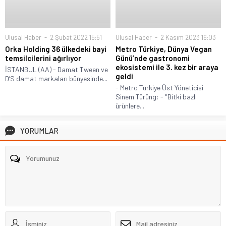
Ulusal Haber
2 Şubat 2022 15:51
Ulusal Haber
2 Kasım 2023 16:03
Orka Holding 36 ülkedeki bayi
Metro Türkiye, Dünya Vegan
temsilcilerini ağırlıyor
Günü’nde gastronomi
ekosistemi ile 3. kez bir araya
İSTANBUL (AA) - Damat Tween ve
geldi
D’S damat markaları bünyesinde...
- Metro Türkiye Üst Yöneticisi
Sinem Türüng: - "Bitki bazlı
ürünlere...
YORUMLAR