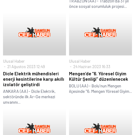
TRABZON (AA) - Trabzon'da 31 yıl
önce sosyal sorumluluk projesi...
Ulusal Haber
Ulusal Haber
21 Ağustos 2023 12:49
24 Haziran 2023 16:33
Dicle Elektrik mühendisleri
Mengen’de “6. Yöresel Giyim
enerji kesintilerine karşı akıllı
Kültür Şenliği” düzenlenecek
izolatör geliştirdi
BOLU (AA) - Bolu'nun Mengen
ANKARA (AA) - Dicle Elektrik,
ilçesinde "6. Mengen Yöresel Giyim...
sektöründe ilk Ar-Ge merkezi
unvanını...