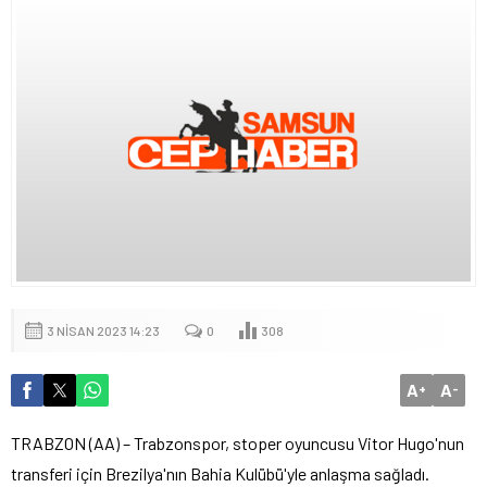
3 NISAN 2023 14:23
0
308
A
A
+
-
TRABZON (AA) – Trabzonspor, stoper oyuncusu Vitor Hugo'nun
transferi için Brezilya'nın Bahia Kulübü'yle anlaşma sağladı.