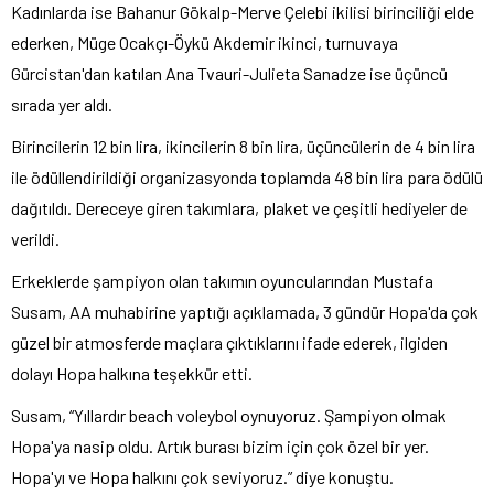
Kadınlarda ise Bahanur Gökalp-Merve Çelebi ikilisi birinciliği elde
ederken, Müge Ocakçı-Öykü Akdemir ikinci, turnuvaya
Gürcistan'dan katılan Ana Tvauri-Julieta Sanadze ise üçüncü
sırada yer aldı.
Birincilerin 12 bin lira, ikincilerin 8 bin lira, üçüncülerin de 4 bin lira
ile ödüllendirildiği organizasyonda toplamda 48 bin lira para ödülü
dağıtıldı. Dereceye giren takımlara, plaket ve çeşitli hediyeler de
verildi.
Erkeklerde şampiyon olan takımın oyuncularından Mustafa
Susam, AA muhabirine yaptığı açıklamada, 3 gündür Hopa'da çok
güzel bir atmosferde maçlara çıktıklarını ifade ederek, ilgiden
dolayı Hopa halkına teşekkür etti.
Susam, “Yıllardır beach voleybol oynuyoruz. Şampiyon olmak
Hopa'ya nasip oldu. Artık burası bizim için çok özel bir yer.
Hopa'yı ve Hopa halkını çok seviyoruz.” diye konuştu.