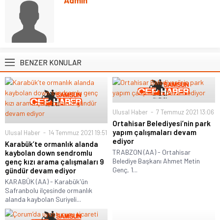
BENZER KONULAR
Ulusal Haber
7 Temmuz 2021 13:06
Ortahisar Belediyesi’nin park
yapım çalışmaları devam
Ulusal Haber
14 Temmuz 2021 19:51
ediyor
Karabük’te ormanlık alanda
TRABZON (AA) - Ortahisar
kaybolan down sendromlu
Belediye Başkanı Ahmet Metin
genç kızı arama çalışmaları 9
Genç, 1...
gündür devam ediyor
KARABÜK (AA) - Karabük'ün
Safranbolu ilçesinde ormanlık
alanda kaybolan Suriyeli...