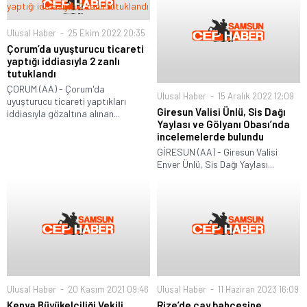
Ulusal Haber
25 Ekim 2022 20:35
Çorum’da uyuşturucu ticareti
yaptığı iddiasıyla 2 zanlı
tutuklandı
ÇORUM (AA) - Çorum'da
Ulusal Haber
15 Aralık 2022 12:09
uyuşturucu ticareti yaptıkları
Giresun Valisi Ünlü, Sis Dağı
iddiasıyla gözaltına alınan...
Yaylası ve Gölyanı Obası’nda
incelemelerde bulundu
GİRESUN (AA) - Giresun Valisi
Enver Ünlü, Sis Dağı Yaylası...
Ulusal Haber
20 Kasım 2021 09:46
Ulusal Haber
11 Haziran 2023 16:09
Kenya Büyükelçiliği Vekili
Rize’de çay bahçesine