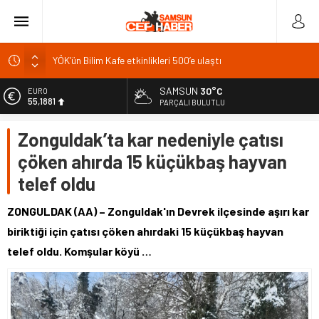
YÖK’ün Bilim Kafe etkinlikleri 500’e ulaştı
Arsuz’da yıllık 16 bin ton çipura ve levrek üretimi
SAMSUN
30°C
EURO
X’te özgün içerik dönemi: 8 Eylül’de gelir sistemi değişiyor
55,1881
PARÇALI BULUTLU
Bakan Kurum Hatay’da konut kura çekilişine katıldı
ALTIN
Zonguldak’ta kar nedeniyle çatısı
6.660,55
Burdur Gölü çorak arazileri aromatik bitkilerle yeşerecek
çöken ahırda 15 küçükbaş hayvan
BİST
13.779,39
telef oldu
DOLAR
47,7111
ZONGULDAK (AA) – Zonguldak'ın Devrek ilçesinde aşırı kar
biriktiği için çatısı çöken ahırdaki 15 küçükbaş hayvan
telef oldu. Komşular köyü …