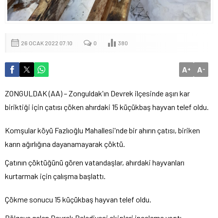
26 OCAK 2022 07:10
0
380
A
A
+
-
ZONGULDAK (AA) – Zonguldak'ın Devrek ilçesinde aşırı kar
biriktiği için çatısı çöken ahırdaki 15 küçükbaş hayvan telef oldu.
Komşular köyü Fazlıoğlu Mahallesi'nde bir ahırın çatısı, biriken
karın ağırlığına dayanamayarak çöktü.
Çatının çöktüğünü gören vatandaşlar, ahırdaki hayvanları
kurtarmak için çalışma başlattı.
Çökme sonucu 15 küçükbaş hayvan telef oldu.
Bölgeye gelen Devrek Belediyesi ekipleri inceleme yaptı.