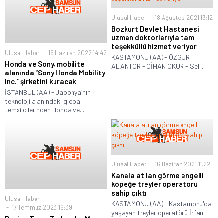
Ulusal Haber
18 Ağustos 2021 13:12
Bozkurt Devlet Hastanesi
uzman doktorlarıyla tam
teşekküllü hizmet veriyor
Ulusal Haber
16 Haziran 2022 14:42
KASTAMONU (AA) - ÖZGÜR
Honda ve Sony, mobilite
ALANTOR - CİHAN OKUR - Sel...
alanında “Sony Honda Mobility
Inc.” şirketini kuracak
İSTANBUL (AA) - Japonya’nın
teknoloji alanındaki global
temsilcilerinden Honda ve...
Ulusal Haber
16 Haziran 2021 11:22
Kanala atılan görme engelli
köpeğe treyler operatörü
sahip çıktı
Ulusal Haber
KASTAMONU (AA) - Kastamonu'da
17 Temmuz 2023 16:39
yaşayan treyler operatörü İrfan