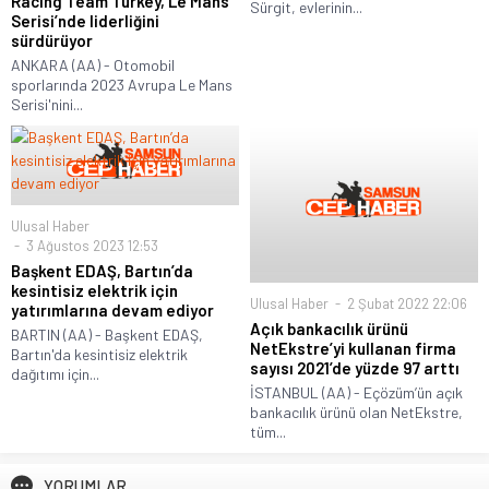
Racing Team Turkey, Le Mans
Sürgit, evlerinin...
Serisi’nde liderliğini
sürdürüyor
ANKARA (AA) - Otomobil
sporlarında 2023 Avrupa Le Mans
Serisi'nini...
Ulusal Haber
3 Ağustos 2023 12:53
Başkent EDAŞ, Bartın’da
kesintisiz elektrik için
Ulusal Haber
2 Şubat 2022 22:06
yatırımlarına devam ediyor
Açık bankacılık ürünü
BARTIN (AA) - Başkent EDAŞ,
NetEkstre’yi kullanan firma
Bartın'da kesintisiz elektrik
sayısı 2021’de yüzde 97 arttı
dağıtımı için...
İSTANBUL (AA) - Eçözüm’ün açık
bankacılık ürünü olan NetEkstre,
tüm...
YORUMLAR