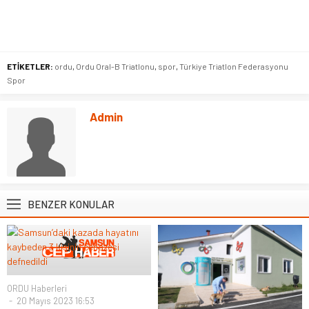
ETİKETLER:
ordu
,
Ordu Oral-B Triatlonu
,
spor
,
Türkiye Triatlon Federasyonu
Spor
Admin
BENZER KONULAR
ORDU Haberleri
20 Mayıs 2023 16:53