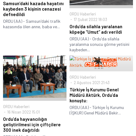
Samsun’daki kazada hayatını
kaybeden 3 kişinin cenazesi
defnedildi
ORDU Haberleri
17 Şubat 2022 18:03
ORDU (AA) - Samsun'daki trafik
Ordu’da silahla yaralanan
kazasında ölen anne, baba ve...
köpeğe “Umut” adı verildi
ORDU (AA) - Ordu'da silahla
yaralanma sonucu görme yetisini
kaybeden...
ORDU Haberleri
2 Ağustos 2021 21:43
Türkiye İş Kurumu Genel
Müdürü Aktürk, Ordu’da
konuştu:
ORDU Haberleri
ORDU (AA) - Türkiye İş Kurumu
16 Nisan 2022 15:01
(İŞKUR) Genel Müdürü Bekir...
Ordu’da hayvancılığın
geliştirilmesi için çiftçilere
300 inek dağıtıldı