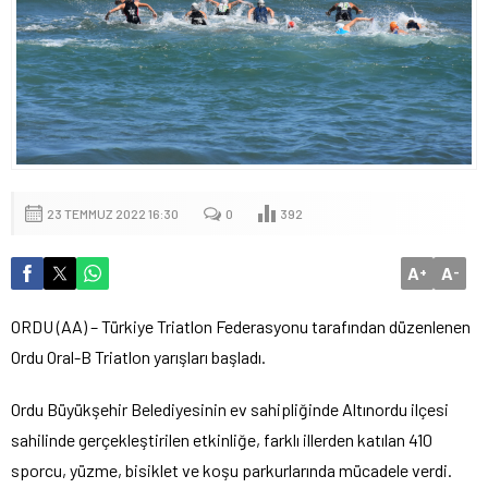
23 TEMMUZ 2022 16:30
0
392
A
A
+
-
ORDU (AA) – Türkiye Triatlon Federasyonu tarafından düzenlenen
Ordu Oral-B Triatlon yarışları başladı.
Ordu Büyükşehir Belediyesinin ev sahipliğinde Altınordu ilçesi
sahilinde gerçekleştirilen etkinliğe, farklı illerden katılan 410
sporcu, yüzme, bisiklet ve koşu parkurlarında mücadele verdi.