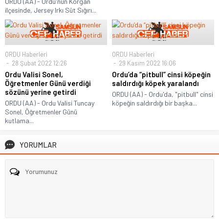
ORDU (AA) - Ordu'nun Korgan
ilçesinde, Jersey Irkı Süt Sığırı...
ORDU Haberleri
ORDU Haberleri
28 Şubat 2022 12:26
29 Kasım 2022 16:06
Ordu Valisi Sonel,
Ordu’da “pitbull” cinsi köpeğin
Öğretmenler Günü verdiği
saldırdığı köpek yaralandı
sözünü yerine getirdi
ORDU (AA) - Ordu'da, "pitbull" cinsi
ORDU (AA) - Ordu Valisi Tuncay
köpeğin saldırdığı bir başka...
Sonel, Öğretmenler Günü
kutlama...
YORUMLAR