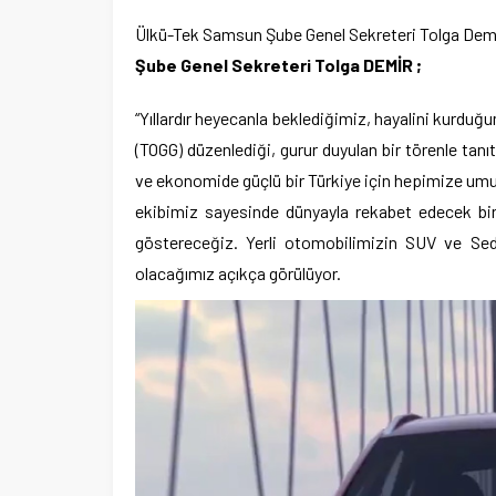
Ülkü-Tek Samsun Şube Genel Sekreteri Tolga Demir Y
Şube Genel Sekreteri Tolga DEMİR ;
“Yıllardır heyecanla beklediğimiz, hayalini kurduğ
(TOGG) düzenlediği, gurur duyulan bir törenle tanı
ve ekonomide güçlü bir Türkiye için hepimize um
ekibimiz sayesinde dünyayla rekabet edecek bi
göstereceğiz. Yerli otomobilimizin SUV ve Seda
olacağımız açıkça görülüyor.