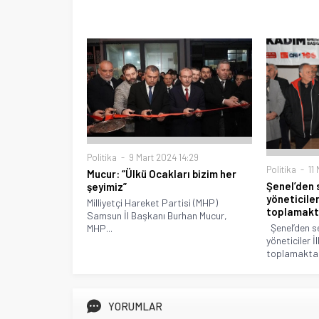
Politika
9 Mart 2024 14:29
Politika
11 
Mucur: “Ülkü Ocakları bizim her
Şenel’den s
şeyimiz”
yöneticile
Milliyetçi Hareket Partisi (MHP)
toplamakta
Samsun İl Başkanı Burhan Mucur,
Şenel’den se
MHP...
yöneticiler 
toplamaktan 
YORUMLAR