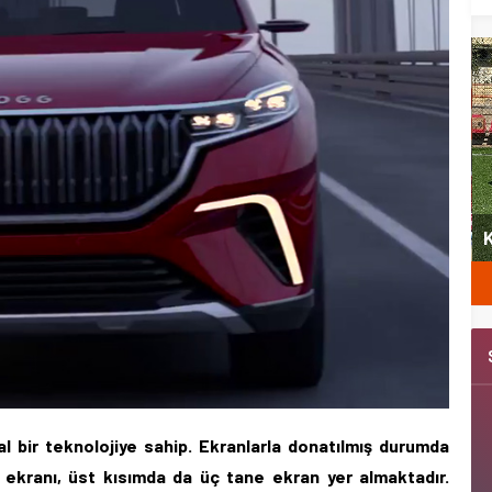
yeni
Şubat’ta spor ve heyecan var
K
l bir teknolojiye sahip. Ekranlarla donatılmış durumda
 ekranı, üst kısımda da üç tane ekran yer almaktadır.