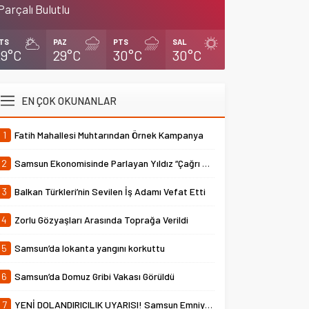
Parçalı Bulutlu
TS
PAZ
PTS
SAL
29°C
29°C
30°C
30°C
EN ÇOK OKUNANLAR
1
Fatih Mahallesi Muhtarından Örnek Kampanya
2
Samsun Ekonomisinde Parlayan Yıldız “Çağrı Temper”
3
Balkan Türkleri’nin Sevilen İş Adamı Vefat Etti
4
Zorlu Gözyaşları Arasında Toprağa Verildi
5
Samsun’da lokanta yangını korkuttu
6
Samsun’da Domuz Gribi Vakası Görüldü
7
YENİ DOLANDIRICILIK UYARISI! Samsun Emniyet Müdürlüğü Uyardı