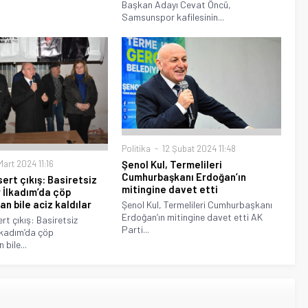
Başkan Adayı Cevat Öncü,
Samsunspor kafilesinin...
Politika
12 Şubat 2024 11:48
Şenol Kul, Termelileri
Mart 2024 11:16
Cumhurbaşkanı Erdoğan’ın
ert çıkış: Basiretsiz
mitingine davet etti
r İlkadım’da çöp
n bile aciz kaldılar
Şenol Kul, Termelileri Cumhurbaşkanı
Erdoğan’ın mitingine davet etti AK
rt çıkış: Basiretsiz
Parti...
İlkadım’da çöp
bile...