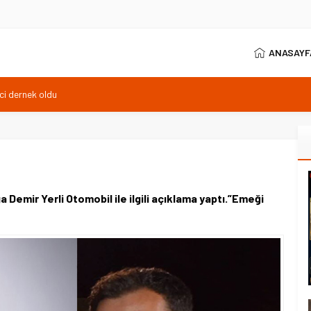
ANASAYF
 sonrası yeniden açıldı
t odası ilk kez açıldı
rcih danışmanlığı
ci dernek oldu
emir Yerli Otomobil ile ilgili açıklama yaptı.”Emeği