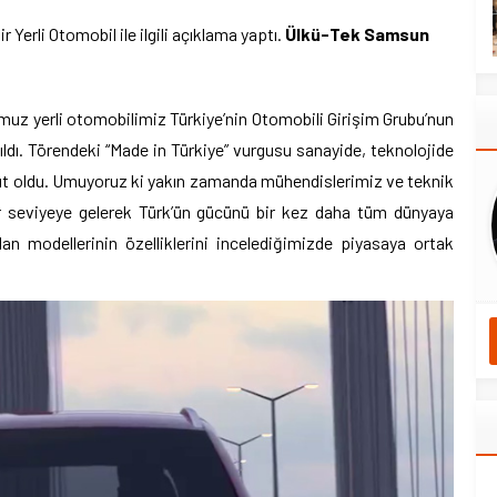
erli Otomobil ile ilgili açıklama yaptı.
Ülkü-Tek Samsun
umuz yerli otomobilimiz Türkiye’nin Otomobili Girişim Grubu’nun
tıldı. Törendeki “Made in Türkiye” vurgusu sanayide, teknolojide
ut oldu. Umuyoruz ki yakın zamanda mühendislerimiz ve teknik
r seviyeye gelerek Türk’ün gücünü bir kez daha tüm dünyaya
n modellerinin özelliklerini incelediğimizde piyasaya ortak