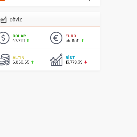
DÖVİZ
DOLAR
EURO
47,7111
55,1881
ALTIN
BİST
6.660,55
13.779,39