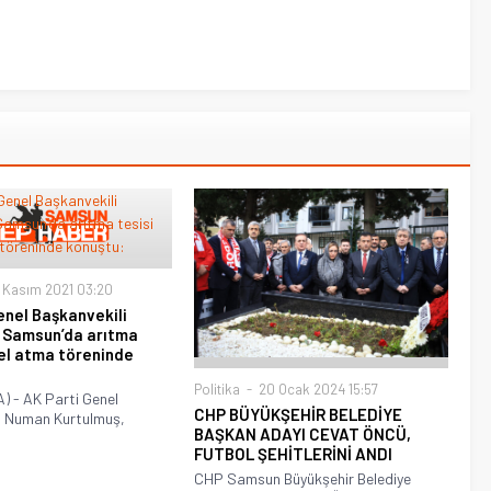
 Kasım 2021 03:20
enel Başkanvekili
 Samsun’da arıtma
el atma töreninde
Politika
20 Ocak 2024 15:57
 - AK Parti Genel
CHP BÜYÜKŞEHİR BELEDİYE
i Numan Kurtulmuş,
BAŞKAN ADAYI CEVAT ÖNCÜ,
FUTBOL ŞEHİTLERİNİ ANDI
CHP Samsun Büyükşehir Belediye