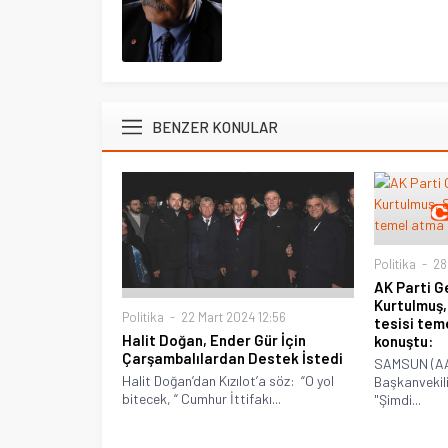
BENZER KONULAR
Politika
28
AK Parti G
Kurtulmuş,
Politika
22 Mart 2024 12:56
tesisi tem
Halit Doğan, Ender Gür İçin
konuştu:
Çarşambalılardan Destek İstedi
SAMSUN (AA)
Halit Doğan’dan Kızılot’a söz: “O yol
Başkanvekil
bitecek, “ Cumhur İttifakı...
"Şimdi...