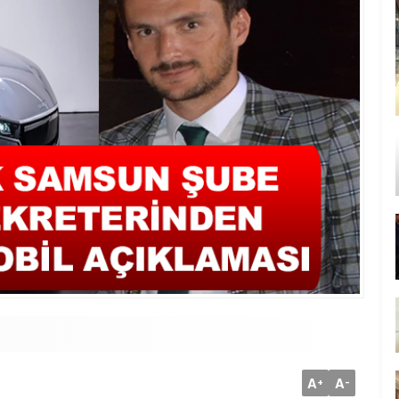
A
A
+
-