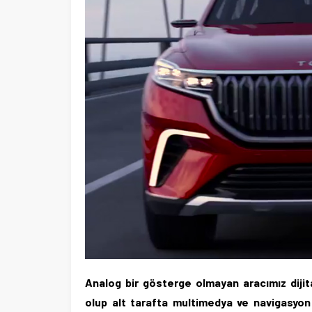
Ege Üniversitesi Spor Kulübüne 
merkez tahsis edildi
Analog bir gösterge olmayan aracımız dijita
olup alt tarafta multimedya ve navigasyon