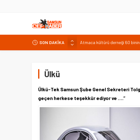
SON DAKİKA
Malatya Arkeoloji Müzesi deprem
Akyön: Mekke Anlaşması Hilfü’l
Arslantepe Höyüğü’nde kralın tah
Kemer’de öğrencilere ücretsiz te
Ülkü
Atmaca kültürü derneği 60 binin
Ülkü-Tek Samsun Şube Genel Sekreteri Tolga D
geçen herkese teşekkür ediyor ve ….”