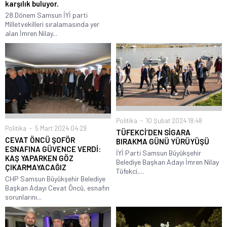
karşılık buluyor.
28.Dönem Samsun İYİ parti
Milletvekilleri sıralamasında yer
alan İmren Nilay...
Politika
10 Şubat 2024 18:48
Politika
5 Mart 2024 04:29
TÜFEKCİ’DEN SİGARA
CEVAT ÖNCÜ ŞOFÖR
BIRAKMA GÜNÜ YÜRÜYÜŞÜ
ESNAFINA GÜVENCE VERDİ:
İYİ Parti Samsun Büyükşehir
KAŞ YAPARKEN GÖZ
Belediye Başkan Adayı İmren Nilay
ÇIKARMAYACAĞIZ
Tüfekci,...
CHP Samsun Büyükşehir Belediye
Başkan Adayı Cevat Öncü, esnafın
sorunlarını...