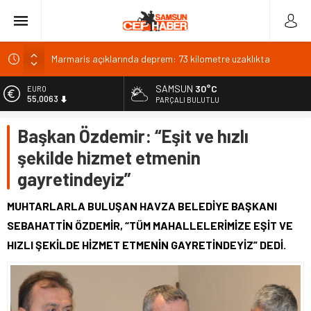
Marmaris açıklarında deprem: 73 kilometre uzaklıkta
Barajlarda doluluk: Çapalı Dinar Karakuyu ilk sırada
Van TSO’dan toplumsal bütünleşme kanun teklifine tam
SAMSUN
30°C
EURO
destek
55,0063
PARÇALI BULUTLU
Van Valisi Balcı’dan Vanspor’a destek sözü
ALTIN
Başkan Özdemir: “Eşit ve hızlı
6.543,59
Hatay’da uyuşturucu operasyonunda 144 kök kenevir
şekilde hizmet etmenin
bulundu
BİST
13.798,82
gayretindeyiz”
DOLAR
47,7010
MUHTARLARLA BULUŞAN HAVZA BELEDİYE BAŞKANI
SEBAHATTİN ÖZDEMİR, “TÜM MAHALLELERİMİZE EŞİT VE
HIZLI ŞEKİLDE HİZMET ETMENİN GAYRETİNDEYİZ” DEDİ.