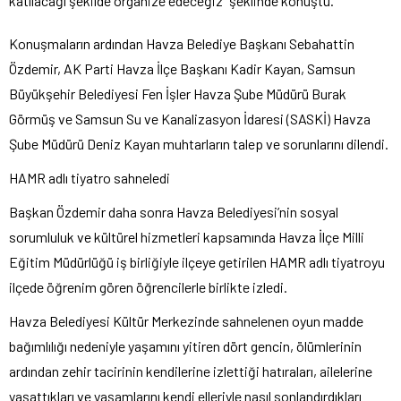
katılacağı şekilde organize edeceğiz” şeklinde konuştu.
Konuşmaların ardından Havza Belediye Başkanı Sebahattin
Özdemir, AK Parti Havza İlçe Başkanı Kadir Kayan, Samsun
Büyükşehir Belediyesi Fen İşler Havza Şube Müdürü Burak
Görmüş ve Samsun Su ve Kanalizasyon İdaresi (SASKİ) Havza
Şube Müdürü Deniz Kayan muhtarların talep ve sorunlarını dilendi.
HAMR adlı tiyatro sahneledi
Başkan Özdemir daha sonra Havza Belediyesi’nin sosyal
sorumluluk ve kültürel hizmetleri kapsamında Havza İlçe Milli
Eğitim Müdürlüğü iş birliğiyle ilçeye getirilen HAMR adlı tiyatroyu
ilçede öğrenim gören öğrencilerle birlikte izledi.
Havza Belediyesi Kültür Merkezinde sahnelenen oyun madde
bağımlılığı nedeniyle yaşamını yitiren dört gencin, ölümlerinin
ardından zehir tacirinin kendilerine izlettiği hatıraları, ailelerine
yaşattıkları ve yaşamlarını kendi elleriyle nasıl sonlandırdıkları