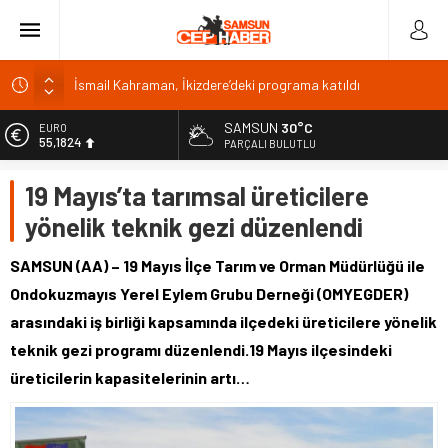
Malatya Havalimanı Eylülde Açılıyor, Kuzey Çevre Yolu
Ekimde
SAMSUN
30°C
EURO
Akülü aracındayken otomobilin çarptığı emekli astsubay
55,1824
PARÇALI BULUTLU
öldü
ALTIN
Antalya’da nem yüzde 80, hissedilen sıcaklık 40 derece
19 Mayıs’ta tarımsal üreticilere
6.662,10
Isparta’da bisiklet kupası heyecanı 371 sporcuyla sürüyor
yönelik teknik gezi düzenlendi
BİST
13.779,39
İsmail Kahraman, İkizdere’deki programa katıldı
SAMSUN (AA) – 19 Mayıs İlçe Tarım ve Orman Müdürlüğü ile
DOLAR
Ondokuzmayıs Yerel Eylem Grubu Derneği (OMYEGDER)
47,6954
arasındaki iş birliği kapsamında ilçedeki üreticilere yönelik
teknik gezi programı düzenlendi.19 Mayıs ilçesindeki
üreticilerin kapasitelerinin artı…