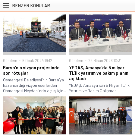
BENZER KONULAR
Gündem
6 Ocak 2024 19:12
Gündem
29 Nisan 2026 10:31
Bursa’nın vizyon projesinde
YEDAŞ, Amasya’da 5 milyar
son rötuşlar
TL’lik yatırım ve bakım planını
açıkladı
Osmangazi Belediyesi’nin Bursa’ya
kazandırdığı vizyon eserlerden
YEDAŞ, Amasya için 5 Milyar TL’lik
Osmangazi Meydanı’nda açılış için...
Yatırım ve Bakım Çalışması...