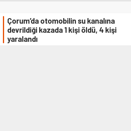
Çorum’da otomobilin su kanalına
devrildiği kazada 1 kişi öldü, 4 kişi
yaralandı
ÇORUM (AA) – Çorum'un Sungurlu ilçesinde otomobilin su
kanalına devrilmesi sonucu aynı aileden 1 kişi öldü, 4 kişi
yaralandı.Fırat Ö. idaresindeki 06 CVU 688 plakalı
otomobil, Ankara- Samsun kara yolunda su kanalına
devrildi.İhbar üzerine olay yerine …