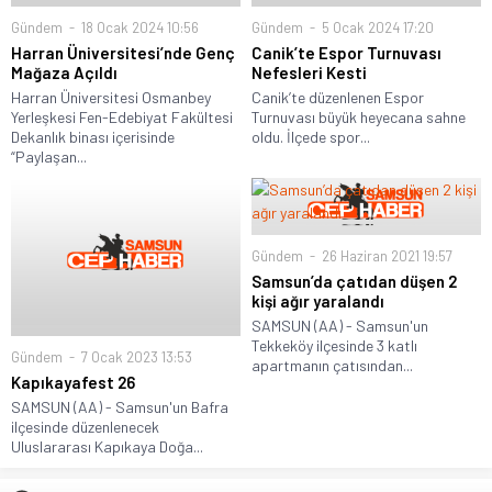
Gündem
18 Ocak 2024 10:56
Gündem
5 Ocak 2024 17:20
Harran Üniversitesi’nde Genç
Canik’te Espor Turnuvası
Mağaza Açıldı
Nefesleri Kesti
Harran Üniversitesi Osmanbey
Canik’te düzenlenen Espor
Yerleşkesi Fen-Edebiyat Fakültesi
Turnuvası büyük heyecana sahne
Dekanlık binası içerisinde
oldu. İlçede spor...
“Paylaşan...
Gündem
26 Haziran 2021 19:57
Samsun’da çatıdan düşen 2
kişi ağır yaralandı
SAMSUN (AA) - Samsun'un
Tekkeköy ilçesinde 3 katlı
Gündem
7 Ocak 2023 13:53
apartmanın çatısından...
Kapıkayafest 26
SAMSUN (AA) - Samsun'un Bafra
ilçesinde düzenlenecek
Uluslararası Kapıkaya Doğa...