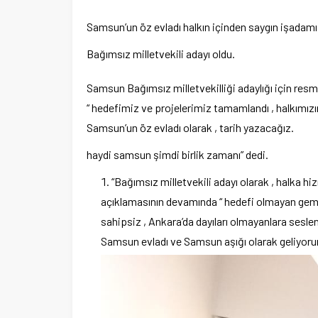
Samsun’un öz evladı halkın içinden saygın işadamı
Ege Üniversitesi Spor Kulübüne yen
merkez tahsis edildi
Bağımsız milletvekili adayı oldu.
Samsun Bağımsız milletvekilliği adaylığı için res
“ hedefimiz ve projelerimiz tamamlandı , halkımı
Samsun’un öz evladı olarak , tarih yazacağız.
haydi samsun şimdi birlik zamanı” dedi.
“Bağımsız milletvekili adayı olarak , halka hiz
açıklamasının devamında “ hedefi olmayan gemiye
sahipsiz , Ankara’da dayıları olmayanlara se
Samsun evladı ve Samsun aşığı olarak geliyorum