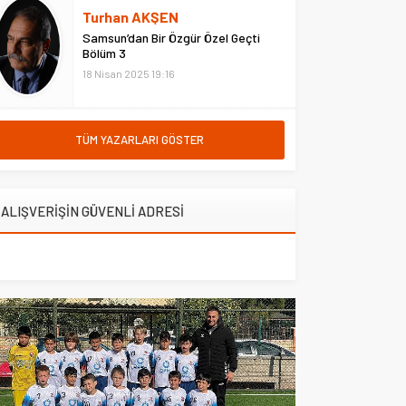
hastanede ziyaret etti. Erzurum
Turhan AKŞEN
Adliyesi’nde çıkan yangına
Samsun’dan Bir Özgür Özel Geçti
müdahale eden Çarşı ve
Bölüm 3
Mahalle...
18 Nisan 2025 19:16
TÜM YAZARLARI GÖSTER
ALIŞVERİŞİN GÜVENLİ ADRESİ