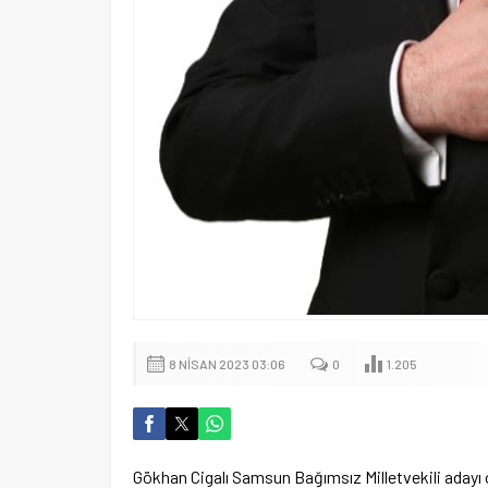
8 NISAN 2023 03:06
0
1.205
Gökhan Cigalı Samsun Bağımsız Milletvekili adayı 