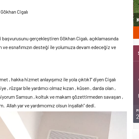
 Gökhan Cigalı
i
Şubat’ta spor ve heyecan var
Kem
mi başvurusunu gerçekleştiren Gökhan Cigalı, açıklamasında
zın ve esnafımızın desteği ile yolumuza devam edeceğiz ve
met , hakka hizmet anlayışımız ile yola çıktık1” diyen Cigalı
 , rüzgar bile yardımcı olmaz kızan , küsen , darda olan ,
sleniyorum Samsun , koltuk ve makam gözettirmeden savaşan ,
. Allah yar ve yardımcımız olsun inşallah” dedi.
P