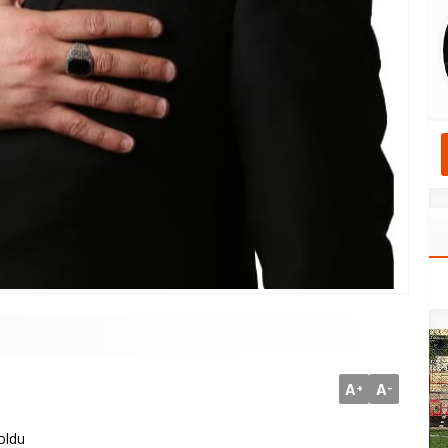
A
A
+
-
oldu