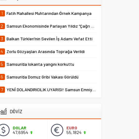
1
Fatih Mahallesi Muhtarından Örnek Kampanya
2
Samsun Ekonomisinde Parlayan Yıldız “Çağrı Temper”
3
Balkan Türkleri’nin Sevilen İş Adamı Vefat Etti
4
Zorlu Gözyaşları Arasında Toprağa Verildi
5
Samsun’da lokanta yangını korkuttu
6
Samsun’da Domuz Gribi Vakası Görüldü
7
YENİ DOLANDIRICILIK UYARISI! Samsun Emniyet Müdürlüğü Uyardı
DÖVİZ
DOLAR
EURO
47,6954
55,1824