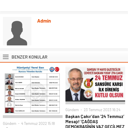
Admin
BENZER KONULAR
Gündem
23 Temmuz 2023 16:24
Başkan Çakır’dan ’24 Temmuz’
Mesajı! ‘ÇAĞDAŞ
Gündem
4 Temmuz 2022 15:18
DEMOKRASİNİN VAZ GEÇİLMEZ