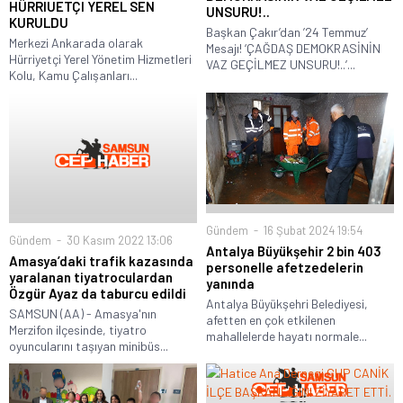
HÜRRIUETÇI YEREL SEN
UNSURU!..
KURULDU
Başkan Çakır’dan ’24 Temmuz’
Merkezi Ankarada olarak
Mesajı! ‘ÇAĞDAŞ DEMOKRASİNİN
Hürriyetçi Yerel Yönetim Hizmetleri
VAZ GEÇİLMEZ UNSURU!..’...
Kolu, Kamu Çalışanları...
Gündem
16 Şubat 2024 19:54
Gündem
30 Kasım 2022 13:06
Antalya Büyükşehir 2 bin 403
Amasya’daki trafik kazasında
personelle afetzedelerin
yaralanan tiyatroculardan
yanında
Özgür Ayaz da taburcu edildi
Antalya Büyükşehri Belediyesi,
SAMSUN (AA) - Amasya'nın
afetten en çok etkilenen
Merzifon ilçesinde, tiyatro
mahallelerde hayatı normale...
oyuncularını taşıyan minibüs...