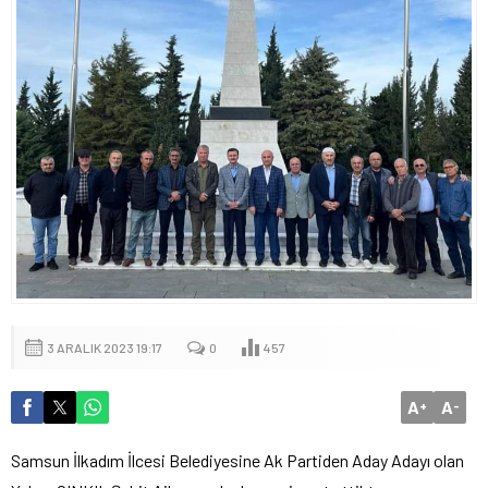
3 ARALIK 2023 19:17
0
457
A
A
+
-
Samsun İlkadım İlcesi Belediyesine Ak Partiden Aday Adayı olan