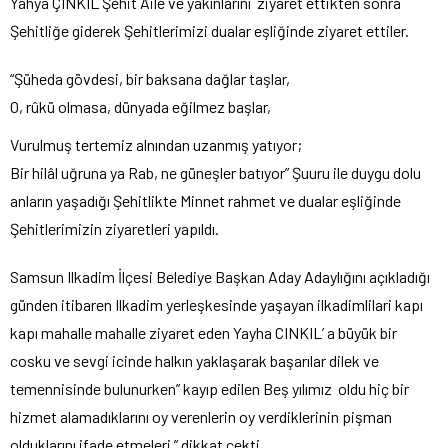
Yahya ÇINKIL Şehit Aile ve yakınlarını ziyaret ettikten sonra
Şehitliğe giderek Şehitlerimizi dualar eşliğinde ziyaret ettiler.
“Şüheda gövdesi, bir baksana dağlar taşlar,
O, rûkü olmasa, dünyada eğilmez başlar,
Vurulmuş tertemiz alnından uzanmış yatıyor;
Bir hilâl uğruna ya Rab, ne güneşler batıyor” Şuuru ile duygu dolu
anların yaşadığı Şehitlikte Minnet rahmet ve dualar eşliğinde
Şehitlerimizin ziyaretleri yapıldı.
Samsun Ilkadim İlçesi Belediye Başkan Aday Adaylığını açıkladığı
günden itibaren Ilkadim yerleşkesinde yaşayan ilkadimlilari kapı
kapı mahalle mahalle ziyaret eden Yayha CINKIL’ a büyük bir
cosku ve sevgi icinde halkın yaklaşarak başarılar dilek ve
temennisinde bulunurken” kayıp edilen Beş yılımız oldu hiç bir
hizmet alamadıklarını oy verenlerin oy verdiklerinin pişman
olduklarını ifade etmeleri ” dikkat cekti