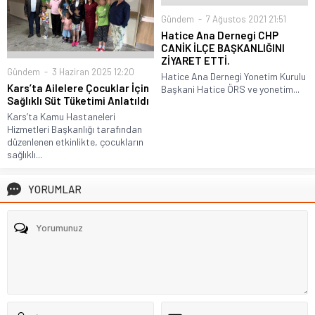
Gündem
7 Ağustos 2021 21:51
Hatice Ana Dernegi CHP
CANİK İLÇE BAŞKANLIĞINI
ZİYARET ETTİ.
Gündem
3 Haziran 2025 12:20
Hatice Ana Dernegi Yonetim Kurulu
Kars’ta Ailelere Çocuklar İçin
Başkani Hatice ÖRS ve yonetim...
Sağlıklı Süt Tüketimi Anlatıldı
Kars’ta Kamu Hastaneleri
Hizmetleri Başkanlığı tarafından
düzenlenen etkinlikte, çocukların
sağlıklı...
YORUMLAR