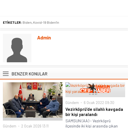
ETİKETLER:
Biden
,
Kovid-19 Biden'In
Admin
BENZER KONULAR
Gündem
6 Ocak 2022 09:30
Vezirköprü’de silahlı kavgada
bir kişi yaralandı
SAMSUN (AA) - Vezirköprü
ilçesinde iki kişi arasında çıkan
Gündem
2 Ocak 2026 13:11