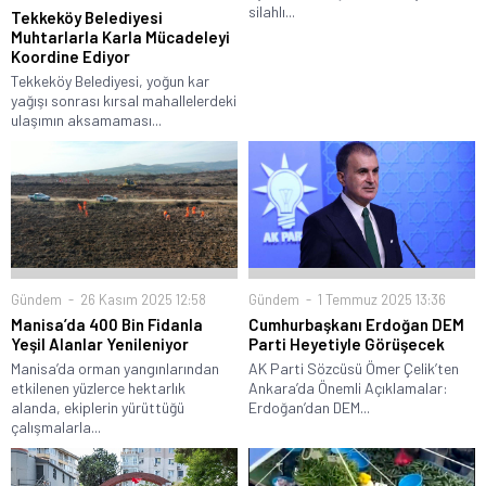
silahlı...
Tekkeköy Belediyesi
Muhtarlarla Karla Mücadeleyi
Koordine Ediyor
Tekkeköy Belediyesi, yoğun kar
yağışı sonrası kırsal mahallelerdeki
ulaşımın aksamaması...
Gündem
26 Kasım 2025 12:58
Gündem
1 Temmuz 2025 13:36
Manisa’da 400 Bin Fidanla
Cumhurbaşkanı Erdoğan DEM
Yeşil Alanlar Yenileniyor
Parti Heyetiyle Görüşecek
Manisa’da orman yangınlarından
AK Parti Sözcüsü Ömer Çelik’ten
etkilenen yüzlerce hektarlık
Ankara’da Önemli Açıklamalar:
alanda, ekiplerin yürüttüğü
Erdoğan’dan DEM...
çalışmalarla...