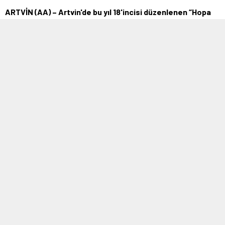
ARTVİN (AA) – Artvin'de bu yıl 18'incisi düzenlenen “Hopa
Kültür Sanat ve Deniz Festivali” başladı. Hopa
Belediyesince ilçenin tanıtımına …
21 TEMMUZ 2022 19:10
0
359