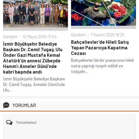
Gündem
7 Kasım 2025 16:25
Gündem
12 Mayıs 2024 17:54
Bahçelievler’de Hileli Satış
İzmir Büyükşehir Belediye
Yapan Pazarcıya Kapatma
Başkanı Dr. Cemil Tugay, Ulu
Cezası
Önder Gazi Mustafa Kemal
Bahçelievler’de bir pazarcının hileli
Atatürk’ün annesi Zübeyde
satış yaptığı tespit edildi ve
Hanım’ı Anneler Günü’nde
tezgahı...
kabri başında andı
İzmir Büyükşehir Belediye Başkanı
Dr. Cemil Tugay, Anneler Günü’nde
Ulu...
YORUMLAR