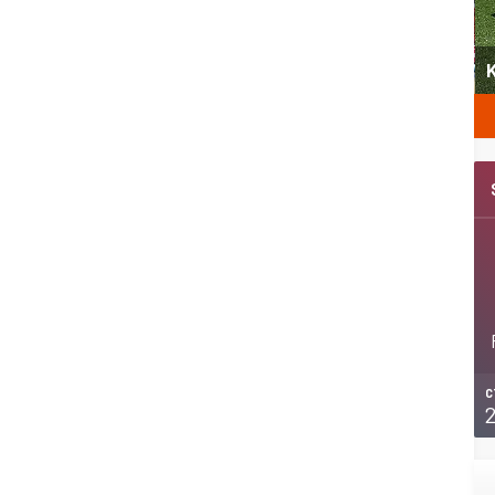
yeni
Şubat’ta spor ve heyecan var
K
C