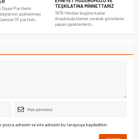
EMNIYET MÜDÜRÜMÜZÜ VE
ER
TEŞKİLATINA MİNNETTARIZ
Siyasi Partilerin
1975 Yılından bugüne kadar
 Adaylarının açıklanması
Anadoluda hizmet vererek görevlerini
msun İYİ partinin...
yapan gazetecilerin...
e-posta adresim ve site adresim bu tarayıcıya kaydedilsin.