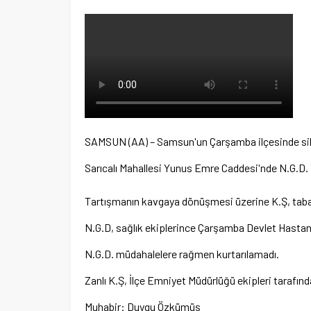
SAMSUN (AA) – Samsun'un Çarşamba ilçesinde silah
Sarıcalı Mahallesi Yunus Emre Caddesi'nde N.G.D. il
Tartışmanın kavgaya dönüşmesi üzerine K.Ş, taban
N.G.D, sağlık ekiplerince Çarşamba Devlet Hastanes
N.G.D. müdahalelere rağmen kurtarılamadı.
Zanlı K.Ş, İlçe Emniyet Müdürlüğü ekipleri tarafında
Muhabir: Duygu Özkümüş