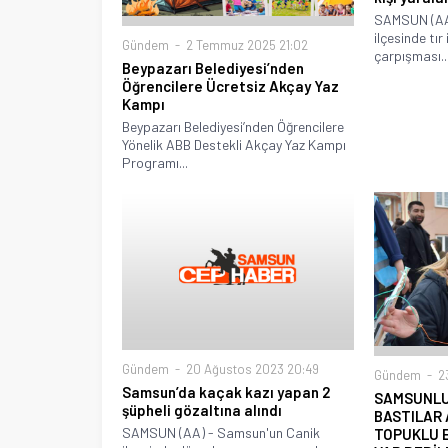
SAMSUN (AA)
ilçesinde tır
Gündem
2 Temmuz 2025 21:02
çarpışması..
Beypazarı Belediyesi’nden
Öğrencilere Ücretsiz Akçay Yaz
Kampı
Beypazarı Belediyesi’nden Öğrencilere
Yönelik ABB Destekli Akçay Yaz Kampı
Programı...
Gündem
20 Ağustos 2023 20:49
Gündem
23
Samsun’da kaçak kazı yapan 2
SAMSUNLU
şüpheli gözaltına alındı
BASTILAR 
SAMSUN (AA) - Samsun'un Canik
TOPUKLU E