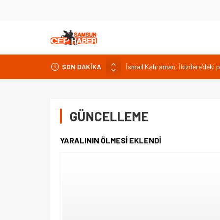
İsmail Kahraman, İkizdere’deki 
SON DAKİKA
Malatya Havalimanı Eylülde Açıl
Akülü aracındayken otomobilin ç
Antalya’da nem yüzde 80, hissed
GÜNCELLEME
Isparta’da bisiklet kupası heyec
YARALININ ÖLMESİ EKLENDİ