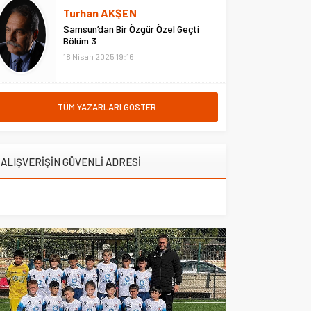
hastanede ziyaret etti. Erzurum
Turhan AKŞEN
Adliyesi’nde çıkan yangına
Samsun’dan Bir Özgür Özel Geçti
müdahale eden Çarşı ve
Bölüm 3
Mahalle...
18 Nisan 2025 19:16
TÜM YAZARLARI GÖSTER
ALIŞVERİŞİN GÜVENLİ ADRESİ