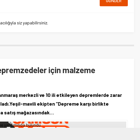
lığıyla siz yapabilirsiniz.
epremzedeler için malzeme
nmaraş merkezli ve 10 ili etkileyen depremlerde zarar
adı.Yeşil-mavili ekipten “Depreme karşı birlikte
aca satış mağazasındak…