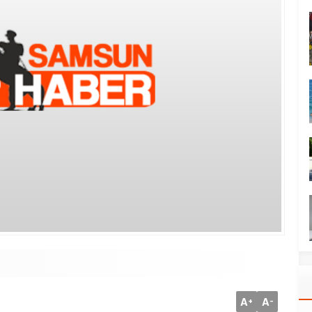
A
A
+
-