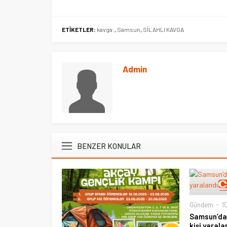
ETİKETLER:
kavga:
,
Samsun
,
SİLAHLI KAVGA
Admin
BENZER KONULAR
Gündem
10
Samsun’dak
kişi yarala