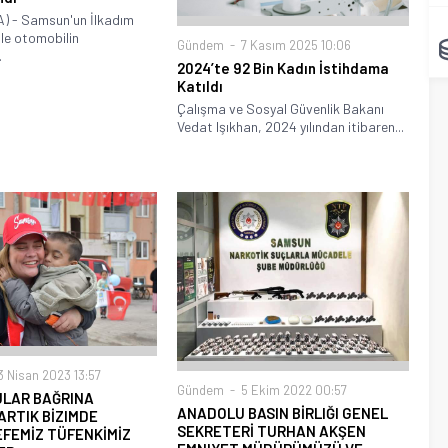
 - Samsun'un İlkadım
 ile otomobilin
Gündem
7 Kasım 2025 10:06
.
2024’te 92 Bin Kadın İstihdama
Katıldı
Çalışma ve Sosyal Güvenlik Bakanı
Vedat Işıkhan, 2024 yılından itibaren...
 Nisan 2023 13:57
Gündem
5 Ekim 2022 00:57
LAR BAĞRINA
ANADOLU BASIN BİRLIĞI GENEL
ARTIK BİZIMDE
SEKRETERİ TURHAN AKŞEN
FEMİZ TÜFENKİMİZ