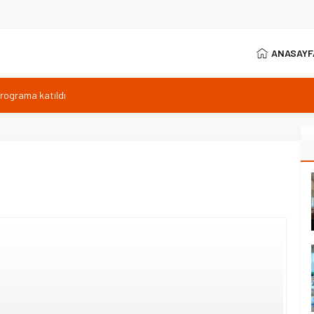
ANASAYF
programa katıldı
ıyor, Kuzey Çevre Yolu Ekimde
arptığı emekli astsubay öldü
ilen sıcaklık 40 derece
anı 371 sporcuyla sürüyor