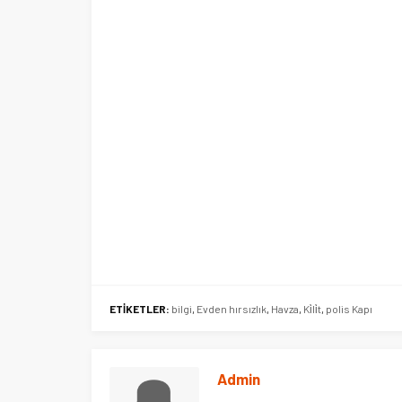
Ege Üniversitesi Spor Kulübüne 
merkez tahsis edildi
ETİKETLER:
bilgi
,
Evden hırsızlık
,
Havza
,
Ki̇li̇t
,
polis Kapı
Admin