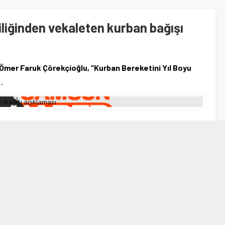
iliğinden vekaleten kurban bağışı
 Ömer Faruk Çörekçioğlu, “Kurban Bereketini Yıl Boyu
…
A
A
+
-
 Faruk Çörekçioğlu, “Kurban Bereketini Yıl Boyu Yaşatıyorsan
n kurban bağışı kampanyasında 2021 yılı için kurban vekalet
 dolar veya 105 avro olarak belirlendiğini ve vekaleten kurban