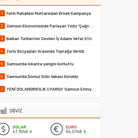
1
Fatih Mahallesi Muhtarından Örnek Kampanya
2
Samsun Ekonomisinde Parlayan Yıldız “Çağrı Temper”
3
Balkan Türkleri’nin Sevilen İş Adamı Vefat Etti
4
Zorlu Gözyaşları Arasında Toprağa Verildi
5
Samsun’da lokanta yangını korkuttu
6
Samsun’da Domuz Gribi Vakası Görüldü
7
YENİ DOLANDIRICILIK UYARISI! Samsun Emniyet Müdürlüğü Uyardı
DÖVİZ
DOLAR
EURO
47,7048
55,0748