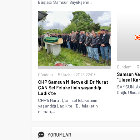
Başladı Samsun Büyükşehir...
Gündem
3 
Samsun Val
Gündem
5 Haziran 2023 22:08
“Ulusal Ka
CHP Samsun MilletvekiliDr.Murat
SAMSUN (AA)
ÇAN Sel Felaketinin yaşandığı
Dağlı, Ulusal
Ladik’te
CHP’li Murat Çan, sel felaketinin
yaşandığı Ladik’te: “Bu felaketin
mimarı,...
YORUMLAR