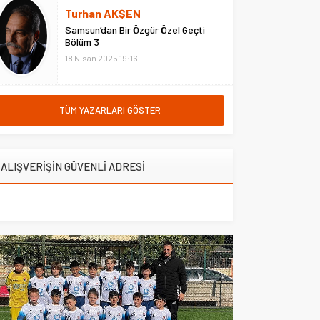
hastanede ziyaret etti. Erzurum
Turhan AKŞEN
Adliyesi’nde çıkan yangına
Samsun’dan Bir Özgür Özel Geçti
müdahale eden Çarşı ve
Bölüm 3
Mahalle...
18 Nisan 2025 19:16
TÜM YAZARLARI GÖSTER
ALIŞVERİŞİN GÜVENLİ ADRESİ