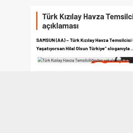
Türk Kızılay Havza Temsilc
açıklaması
SAMSUN (AA) – Türk Kızılay Havza Temsilcisi
Yaşatıyorsan Hilal Olsun Türkiye” sloganıyla 
14 HAZIRAN 2021 15:58
0
587
SAMSUN (AA) – Türk Kızılay Havza Temsilcisi Ömer
Hilal Olsun Türkiye” sloganıyla başlatılan vekalete
bedelinin yurt içinde 1050 TL, yurt dışında ise 125
bağışlarının kabulüne başlandığını açıkladı.