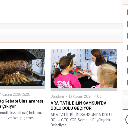
 Kasım 2025 12:20
Gündem
13 Kasım 2024 14:08
ğ Kebabı Uluslararası
ARA TATİL BİLİM SAMSUN’DA
 Çıkıyor
DOLU DOLU GEÇİYOR
scilli lezzeti cağ kebabı,
ARA TATİL BİLİM SAMSUN’DA DOLU
ikler ve özel pişirme...
DOLU GEÇİYOR Samsun Büyükşehir
Belediyesi,...