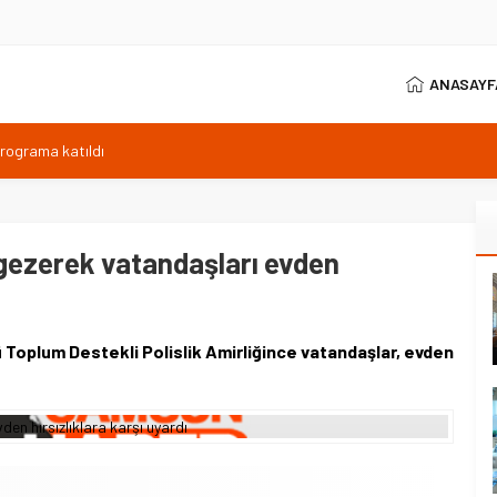
ANASAYF
programa katıldı
ıyor, Kuzey Çevre Yolu Ekimde
arptığı emekli astsubay öldü
ilen sıcaklık 40 derece
 gezerek vatandaşları evden
anı 371 sporcuyla sürüyor
Toplum Destekli Polislik Amirliğince vatandaşlar, evden