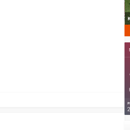
yeni
Şubat’ta spor ve heyecan var
K
P