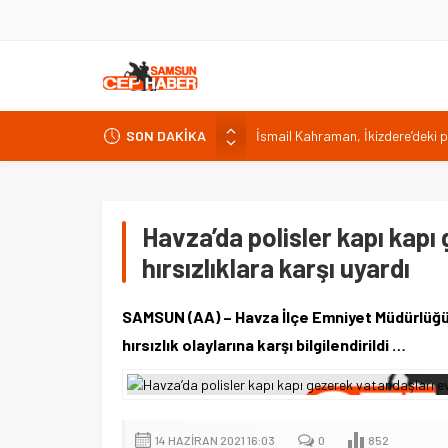
İsmail Kahraman, İkizdere’deki 
SON DAKİKA
Malatya Havalimanı Eylülde Açıl
Akülü aracındayken otomobilin ç
Antalya’da nem yüzde 80, hissed
Havza’da polisler kapı kapı
Isparta’da bisiklet kupası heyec
hırsızlıklara karşı uyardı
SAMSUN (AA) – Havza İlçe Emniyet Müdürlüğü 
hırsızlık olaylarına karşı bilgilendirildi …
14 HAZIRAN 2021 16:03
0
852