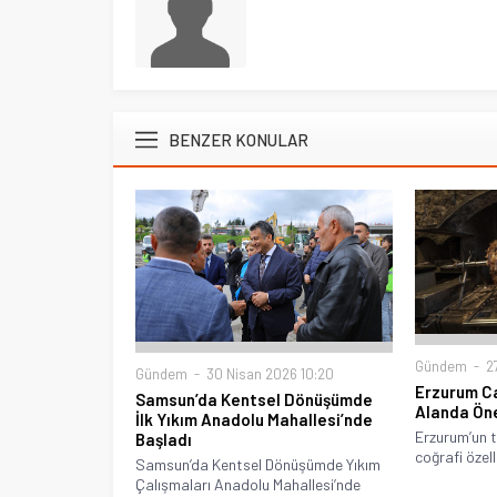
BENZER KONULAR
Gündem
27
Gündem
30 Nisan 2026 10:20
Erzurum Ca
Samsun’da Kentsel Dönüşümde
Alanda Öne
İlk Yıkım Anadolu Mahallesi’nde
Erzurum’un te
Başladı
coğrafi özell
Samsun’da Kentsel Dönüşümde Yıkım
Çalışmaları Anadolu Mahallesi’nde