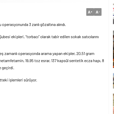
A
A
+
-
perasyonunda 3 zanlı gözaltına alındı.
esi ekipleri, “torbacı” olarak tabir edilen sokak satıcılarını
 eş zamanlı operasyonda arama yapan ekipler, 20,51 gram
metamfetamin, 19,95 toz esrar, 137 kapsül sentetik ecza hapı, 8
 geçirdi.
teki işlemleri sürüyor.