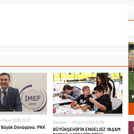
yeni
Şubat’ta spor ve heyecan var
K
 Mayıs 2025 12:27
Gündem
1 Kasım 2024 14:39
n Büyük Dönüşümü: PKK
BÜYÜKŞEHİR’İN ENGELSİZ YAŞAM