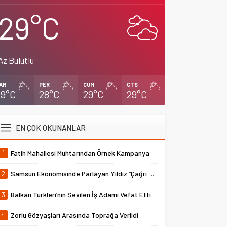
29°C
Az Bulutlu
AR
PER
CUM
CTS
29°C
28°C
29°C
29°C
EN ÇOK OKUNANLAR
1
Fatih Mahallesi Muhtarından Örnek Kampanya
2
Samsun Ekonomisinde Parlayan Yıldız “Çağrı Temper”
3
Balkan Türkleri’nin Sevilen İş Adamı Vefat Etti
4
Zorlu Gözyaşları Arasında Toprağa Verildi