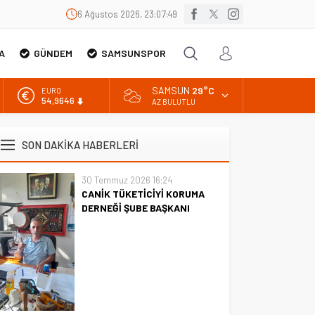
6 Ağustos 2026, 23:07:50
A
GÜNDEM
SAMSUNSPOR
SAMSUN
29°C
EURO
54,9646
AZ BULUTLU
ALTIN
6.488,95
SON DAKİKA HABERLERİ
BİST
13.798,82
30 Temmuz 2026 16:24
CANİK TÜKETİCİYİ KORUMA
DOLAR
47,5939
DERNEĞİ ŞUBE BAŞKANI
İBRAHİM ÖRS ÜN. AÇIKLAMASI
MİLYONLARCA İNTERNET
KULLANICISINI İLGİLENDİREN
KARAR VERİLDİ
CANİK TÜKETİCİYİ KORUMA
DERNEĞİ ŞUBE BAŞKANI
İBRAHİM ÖRS ÜN. AÇIKLAMASI