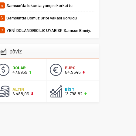
5
Samsun’da lokanta yangını korkuttu
6
Samsun’da Domuz Gribi Vakası Görüldü
7
YENİ DOLANDIRICILIK UYARISI! Samsun Emniyet Müdürlüğü Uyardı
DÖVİZ
DOLAR
EURO
47,5939
54,9646
ALTIN
BİST
6.488,95
13.798,82