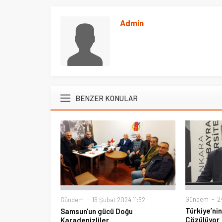
Admin
BENZER KONULAR
Ege Üniversitesi Spor Kulübüne 
merkez tahsis edildi
Gündem
24
Gündem
16 Şubat 2024 11:52
Türkiye’ni
Samsun'un gücü Doğu
Çözülüyor
Karadenizliler