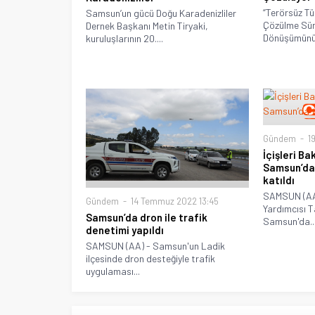
“Terörsüz Tü
Samsun’un gücü Doğu Karadenizliler
Çözülme Süre
Dernek Başkanı Metin Tiryaki,
Dönüşümünün
kuruluşlarının 20....
Gündem
19
İçişleri Ba
Samsun’da 
katıldı
SAMSUN (AA)
Gündem
14 Temmuz 2022 13:45
Yardımcısı T
Samsun’da dron ile trafik
Samsun'da..
denetimi yapıldı
SAMSUN (AA) - Samsun'un Ladik
ilçesinde dron desteğiyle trafik
uygulaması...