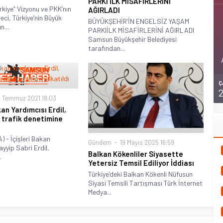
PARKI İLK MİSAFİRLERİNİ
rkiye” Vizyonu ve PKK’nın
AĞIRLADI
ci, Türkiye’nin Büyük
BÜYÜKŞEHİR’İN ENGELSİZ YAŞAM
...
PARKIİLK MİSAFİRLERİNİ AĞIRLADI
Samsun Büyükşehir Belediyesi
tarafından...
Ç
 Temmuz 2021 18:03
kan Yardımcısı Erdil,
trafik denetimine
 - İçişleri Bakan
Gündem
19 Mayıs 2025 16:59
ayyip Sabri Erdil,
Balkan Kökenliler Siyasette
.
Yetersiz Temsil Ediliyor İddiası
Türkiye’deki Balkan Kökenli Nüfusun
Siyasi Temsili Tartışması Türk İnternet
Medya...