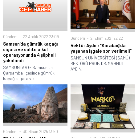
Gündem
22 Aralık 2022 23:09
Gündem
21 Ekim 2021 22:22
Samsun’da gümrük kaçağı
Rektör Aydın: “Karabağ’da
sigara ve sahte alkol
yaşanan işgale son verilmeli”
operasyonunda 4 şüpheli
SAMSUN ÜNİVERSİTESİ (SAMÜ)
yakalandı
REKTÖRÜ PROF. DR. MAHMUT
SAMSUN (AA) - Samsun'un
AYDIN.
Çarşamba ilçesinde gümrük
kaçağı sigara ve...
Gündem
30 Nisan 2025 13:50