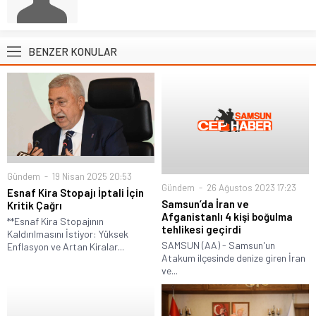
BENZER KONULAR
Gündem
19 Nisan 2025 20:53
Gündem
26 Ağustos 2023 17:23
Esnaf Kira Stopajı İptali İçin
Samsun’da İran ve
Kritik Çağrı
Afganistanlı 4 kişi boğulma
**Esnaf Kira Stopajının
tehlikesi geçirdi
Kaldırılmasını İstiyor: Yüksek
SAMSUN (AA) - Samsun'un
Enflasyon ve Artan Kiralar...
Atakum ilçesinde denize giren İran
ve...