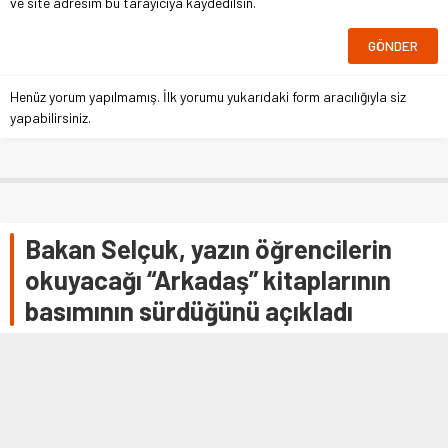
ve site adresim bu tarayıcıya kaydedilsin.
Henüz yorum yapılmamış. İlk yorumu yukarıdaki form aracılığıyla siz
yapabilirsiniz.
Bakan Selçuk, yazın öğrencilerin
okuyacağı “Arkadaş” kitaplarının
basımının sürdüğünü açıkladı
ANKARA (AA) – Milli Eğitim Bakanı Ziya Selçuk, yaz
tatilinde öğrencilere dağıtılacak “Arkadaş” adlı kitabın
basımına devam edildiğini belirtti …