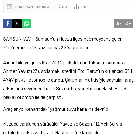
16 HAZIRAN 2021 00:38
0
470
A
A
+
-
SAMSUN (AA) – Samsun'un Havza ilçesinde meydana gelen
zincirleme trafik kazasında, 2 kişi yaralandı.
Alınan bilgiye göre, 55 T 7434 plakalı ticari taksinin sürücüsü
Ahmet Yavuz (23), sollamak istediği Erol Barut'un kullandığı 55 H
4747 plakalı otomobile çarptı. Çarpmanın etkisiyle savrulan araç,
arkasında seyreden Tufan Sezen (55) yönetimindeki 55 HT 369
plakalı otomobille de çarpıştı.
Araçlar yol kenarındaki yağmur suyu kanalına devrildi.
Kazada yaralanan sürücüler Yavuz ve Sezen, 112 Acil Servis
ekiplerince Havza Devlet Hastanesine kaldırıldı.