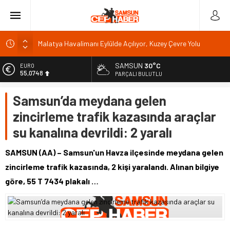
Malatya Havalimanı Eylülde Açılıyor, Kuzey Çevre Yolu
Ekimde
SAMSUN
30°C
EURO
Akülü aracındayken otomobilin çarptığı emekli astsubay
55,0748
PARÇALI BULUTLU
öldü
ALTIN
Antalya’da nem yüzde 80, hissedilen sıcaklık 40 derece
Samsun’da meydana gelen
6.623,43
Isparta’da bisiklet kupası heyecanı 371 sporcuyla sürüyor
zincirleme trafik kazasında araçlar
BİST
13.785,25
Dumandan etkilenen bekçiyi emniyet müdürü ziyaret etti
su kanalına devrildi: 2 yaralı
DOLAR
47,7048
SAMSUN (AA) – Samsun'un Havza ilçesinde meydana gelen
zincirleme trafik kazasında, 2 kişi yaralandı. Alınan bilgiye
göre, 55 T 7434 plakalı …