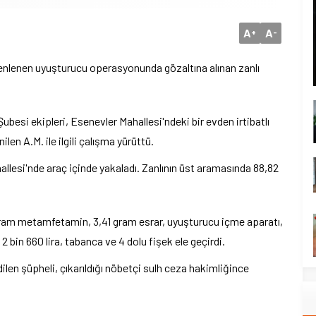
A
A
+
-
lenen uyuşturucu operasyonunda gözaltına alınan zanlı
besi ekipleri, Esenevler Mahallesi'ndeki bir evden irtibatlı
ilen A.M. ile ilgili çalışma yürüttü.
llesi'nde araç içinde yakaladı. Zanlının üst aramasında 88,82
gram metamfetamin, 3,41 gram esrar, uyuşturucu içme aparatı,
2 bin 660 lira, tabanca ve 4 dolu fişek ele geçirdi.
ilen şüpheli, çıkarıldığı nöbetçi sulh ceza hakimliğince