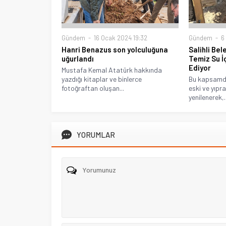
Gündem
16 Ocak 2024 19:32
Gündem
6
Hanri Benazus son yolculuğuna
Salihli Bel
uğurlandı
Temiz Su İ
Ediyor
Mustafa Kemal Atatürk hakkında
yazdığı kitaplar ve binlerce
Bu kapsamd
fotoğraftan oluşan...
eski ve yıpr
yenilenerek,..
YORUMLAR