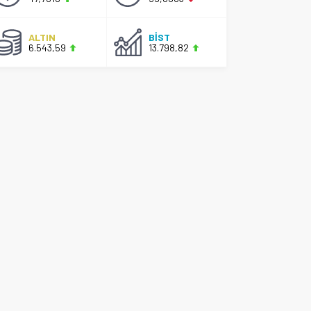
ALTIN
BİST
6.543,59
13.798,82