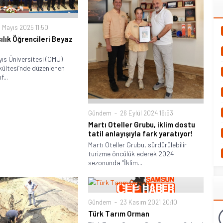
 Mayıs 2025 11:50
lık Öğrencileri Beyaz
i
ıs Üniversitesi (OMÜ)
kültesi’nde düzenlenen
f...
Gündem
26 Eylül 2024 16:53
Martı Oteller Grubu, iklim dostu
tatil anlayışıyla fark yaratıyor!
Martı Oteller Grubu, sürdürülebilir
turizme öncülük ederek 2024
sezonunda “İklim...
Gündem
23 Kasım 2021 20:10
Türk Tarım Orman