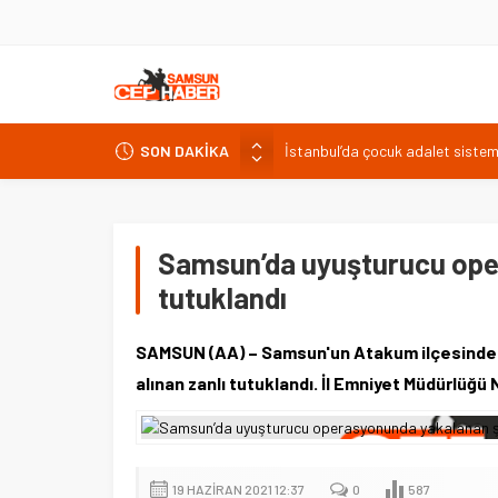
İstanbul’da çocuk adalet sistemi 
SON DAKİKA
Uluslararası mezunlara ikamet izn
Spor yorumcusu Bulut’tan Türk fu
Elazığ’da su ürünleri zirvesi: 19 
Samsun’da uyuşturucu ope
TÜRKAV Elazığ Şubesi yeni yöneti
tutuklandı
SAMSUN (AA) – Samsun'un Atakum ilçesinde
alınan zanlı tutuklandı. İl Emniyet Müdürlüğü
19 HAZIRAN 2021 12:37
0
587