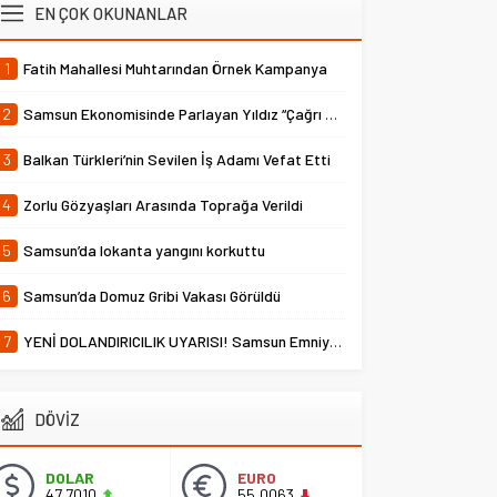
EN ÇOK OKUNANLAR
1
Fatih Mahallesi Muhtarından Örnek Kampanya
2
Samsun Ekonomisinde Parlayan Yıldız “Çağrı Temper”
3
Balkan Türkleri’nin Sevilen İş Adamı Vefat Etti
4
Zorlu Gözyaşları Arasında Toprağa Verildi
5
Samsun’da lokanta yangını korkuttu
6
Samsun’da Domuz Gribi Vakası Görüldü
7
YENİ DOLANDIRICILIK UYARISI! Samsun Emniyet Müdürlüğü Uyardı
DÖVİZ
DOLAR
EURO
47,7010
55,0063