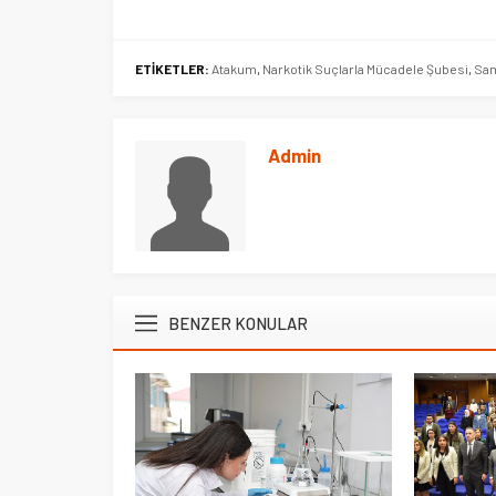
Ege Üniversitesi Spor Kulübüne 
ETİKETLER:
Atakum
,
Narkotik Suçlarla Mücadele Şubesi
,
Sa
merkez tahsis edildi
Admin
BENZER KONULAR