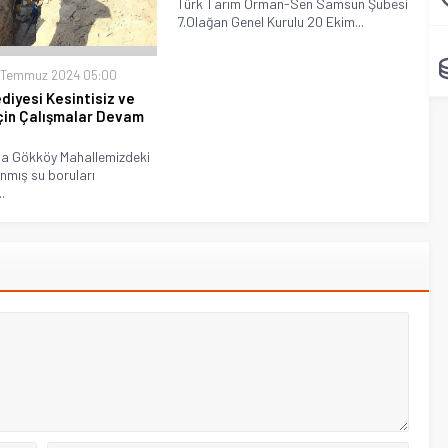
Türk Tarım Orman-Sen Samsun Şubesi
7.Olağan Genel Kurulu 20 Ekim...
 Temmuz 2024 05:00
ediyesi Kesintisiz ve
çin Çalışmalar Devam
a Gökköy Mahallemizdeki
anmış su boruları
.