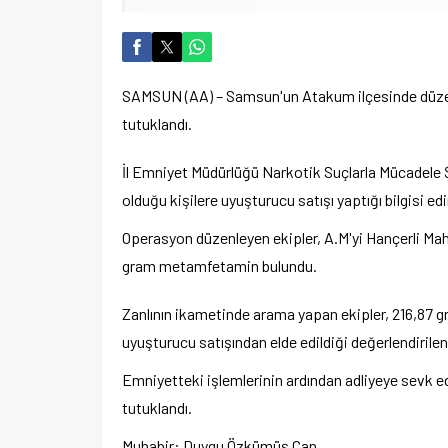
SAMSUN (AA) – Samsun'un Atakum ilçesinde düzen
tutuklandı.
İl Emniyet Müdürlüğü Narkotik Suçlarla Mücadele Şu
olduğu kişilere uyuşturucu satışı yaptığı bilgisi edin
Operasyon düzenleyen ekipler, A.M'yi Hançerli Maha
gram metamfetamin bulundu.
Zanlının ikametinde arama yapan ekipler, 216,87 
uyuşturucu satışından elde edildiği değerlendirilen 
Emniyetteki işlemlerinin ardından adliyeye sevk ed
tutuklandı.
Muhabir: Duygu Özkümüş Can