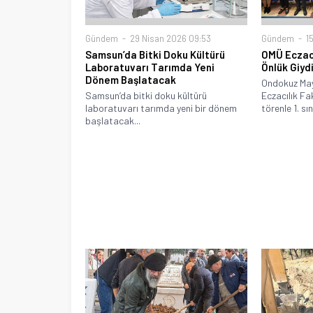
Gündem
29 Nisan 2026 09:53
Gündem
15
Samsun’da Bitki Doku Kültürü
OMÜ Eczacı
Laboratuvarı Tarımda Yeni
Önlük Giyd
Dönem Başlatacak
Ondokuz May
Samsun’da bitki doku kültürü
Eczacılık Fa
laboratuvarı tarımda yeni bir dönem
törenle 1. sını
başlatacak...