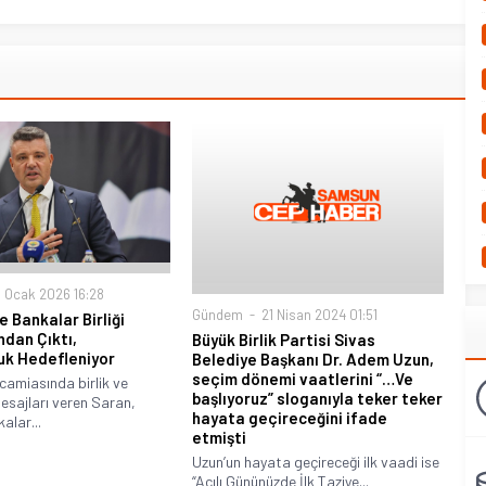
 Ocak 2026 16:28
Gündem
21 Nisan 2024 01:51
 Bankalar Birliği
dan Çıktı,
Büyük Birlik Partisi Sivas
uk Hedefleniyor
Belediye Başkanı Dr. Adem Uzun,
seçim dönemi vaatlerini “…Ve
camiasında birlik ve
başlıyoruz” sloganıyla teker teker
esajları veren Saran,
hayata geçireceğini ifade
alar...
etmişti
Uzun’un hayata geçireceği ilk vaadi ise
“Acılı Gününüzde İlk Taziye...