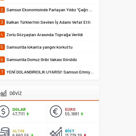
2
Samsun Ekonomisinde Parlayan Yıldız “Çağrı Temper”
3
Balkan Türkleri’nin Sevilen İş Adamı Vefat Etti
4
Zorlu Gözyaşları Arasında Toprağa Verildi
5
Samsun’da lokanta yangını korkuttu
6
Samsun’da Domuz Gribi Vakası Görüldü
7
YENİ DOLANDIRICILIK UYARISI! Samsun Emniyet Müdürlüğü Uyardı
DÖVİZ
DOLAR
EURO
47,7111
55,1881
ALTIN
BİST
6.660,55
13.779,39