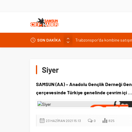
SON DAKİKA
Trabzonspor’da kombine satışın
Van’da Sahil Yolu kavşak düzen
Van Gölü’ne 4 yeni ücretsiz halk 
Iğdır’da dijital yayıncılık çalışt
Siyer
İSDEMİR’in 2026 ilk yarı yatırım
SAMSUN (AA) – Anadolu Gençlik Derneği Genel 
çerçevesinde Türkiye genelinde çevrim içi …
23 HAZIRAN 2021 15:13
0
825