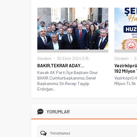
Gündem
23
Gündem
30 Ekim 2024 11:15
Vezirköprü
BAKIR,TEKRAR ADAY…
192 Milyon
Kavak AK Parti İlçe Başkanı Onur
Vezirköprü H
BAKIR,Cumhurbaşkanımız,Genel
Milyon TL’lik
Başkanımız,Sn.Recep Tayyip
Erdoğan...
YORUMLAR