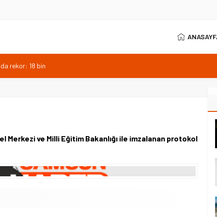
ANASAYF
da rekor: 18 bin
lemesi tamamlandı
plajı yapılacak
ayı: Yapay zeka vurgusu
ları büyük ivme kazandı
Merkezi ve Milli Eğitim Bakanlığı ile imzalanan protokol