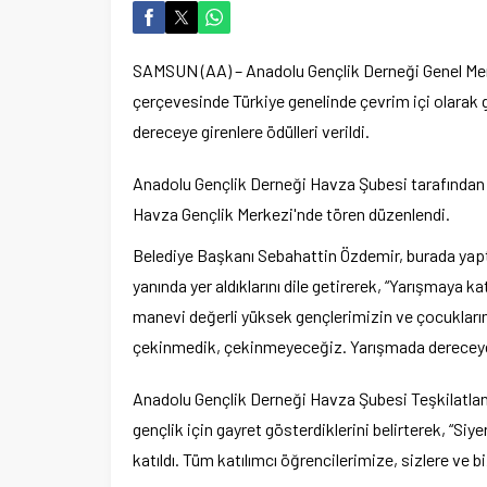
SAMSUN (AA) – Anadolu Gençlik Derneği Genel Merk
çerçevesinde Türkiye genelinde çevrim içi olarak g
dereceye girenlere ödülleri verildi.
Anadolu Gençlik Derneği Havza Şubesi tarafından y
Havza Gençlik Merkezi'nde tören düzenlendi.
Belediye Başkanı Sebahattin Özdemir, burada yapt
yanında yer aldıklarını dile getirerek, “Yarışmaya ka
manevi değerli yüksek gençlerimizin ve çocuklarımı
çekinmedik, çekinmeyeceğiz. Yarışmada dereceye gi
Anadolu Gençlik Derneği Havza Şubesi Teşkilatla
gençlik için gayret gösterdiklerini belirterek, “Siy
katıldı. Tüm katılımcı öğrencilerimize, sizlere ve