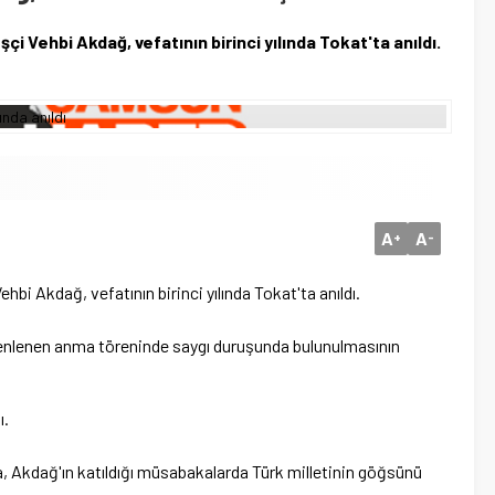
şçi Vehbi Akdağ, vefatının birinci yılında Tokat'ta anıldı.
A
A
+
-
hbi Akdağ, vefatının birinci yılında Tokat'ta anıldı.
enlenen anma töreninde saygı duruşunda bulunulmasının
ı.
, Akdağ'ın katıldığı müsabakalarda Türk milletinin göğsünü