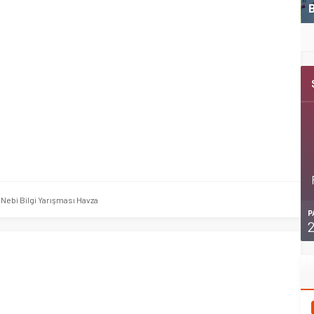
Kemer Belediyespor U11 ilk maçını kazandı
B
 Nebi Bilgi Yarışması Havza
P