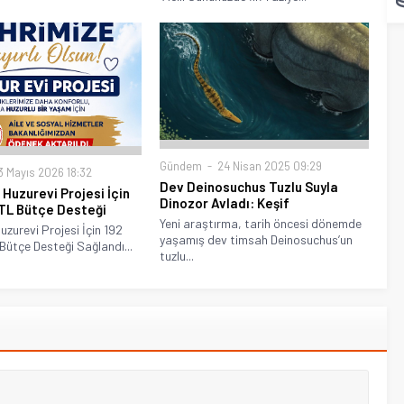
Gündem
24 Nisan 2025 09:29
 Mayıs 2026 18:32
Dev Deinosuchus Tuzlu Suyla
 Huzurevi Projesi İçin
Dinozor Avladı: Keşif
 TL Bütçe Desteği
Yeni araştırma, tarih öncesi dönemde
uzurevi Projesi İçin 192
yaşamış dev timsah Deinosuchus’un
 Bütçe Desteği Sağlandı...
tuzlu...