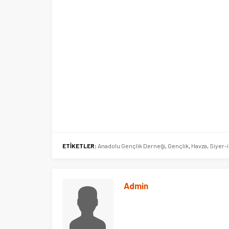
i
Şubat’ta spor ve heyecan var
ETİKETLER:
Anadolu Gençlik Derneği
,
Gençlik
,
Havza
,
Siyer-i
Admin