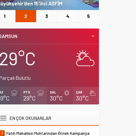
üyükşehir’den 15’inci ASFİM
Kemer Belediy
1
2
3
4
5
SAMSUN
29°C
Parçalı Bulutlu
AZ
PTS
SAL
ÇAR
29°C
29°C
30°C
30°C
EN ÇOK OKUNANLAR
1
Fatih Mahallesi Muhtarından Örnek Kampanya