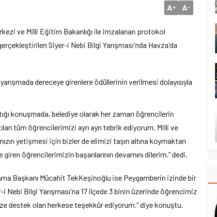
A
A
+
-
ezi ve Milli Eğitim Bakanlığı ile imzalanan protokol
erçekleştirilen Siyer-i Nebi Bilgi Yarışması'nda Havza'da
arışmada dereceye girenlere ödüllerinin verilmesi dolayısıyla
ığı konuşmada, belediye olarak her zaman öğrencilerin
tılan tüm öğrencilerimizi ayrı ayrı tebrik ediyorum. Milli ve
zın yetişmesi için bizler de elimizi taşın altına koymaktan
ren öğrencilerimizin başarılarının devamını dilerim.” dedi.
nma Başkanı Mücahit TekKeşinoğlu ise Peygamberin izinde bir
er-i Nebi Bilgi Yarışması'na 17 ilçede 3 binin üzerinde öğrencimiz
 bize destek olan herkese teşekkür ediyorum.” diye konuştu.