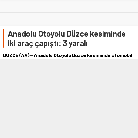
Anadolu Otoyolu Düzce kesiminde
iki araç çapıştı: 3 yaralı
DÜZCE (AA) – Anadolu Otoyolu Düzce kesiminde otomobil
ile hafif ticari aracın çarpışması sonucu 2'si çocuk 3 kişi
yaralandı. E.A'nın …
27 TEMMUZ 2021 15:37
0
491
A
A
+
-
DÜZCE (AA) – Anadolu Otoyolu Düzce kesiminde otomobil ile