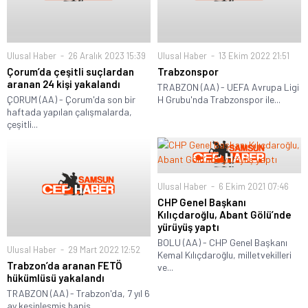
Ulusal Haber
26 Aralık 2023 15:39
Ulusal Haber
13 Ekim 2022 21:51
Çorum’da çeşitli suçlardan
Trabzonspor
aranan 24 kişi yakalandı
TRABZON (AA) - UEFA Avrupa Ligi
ÇORUM (AA) - Çorum'da son bir
H Grubu'nda Trabzonspor ile...
haftada yapılan çalışmalarda,
çeşitli...
Ulusal Haber
6 Ekim 2021 07:46
CHP Genel Başkanı
Kılıçdaroğlu, Abant Gölü’nde
yürüyüş yaptı
BOLU (AA) - CHP Genel Başkanı
Ulusal Haber
29 Mart 2022 12:52
Kemal Kılıçdaroğlu, milletvekilleri
Trabzon’da aranan FETÖ
ve...
hükümlüsü yakalandı
TRABZON (AA) - Trabzon'da, 7 yıl 6
ay kesinleşmiş hapis...