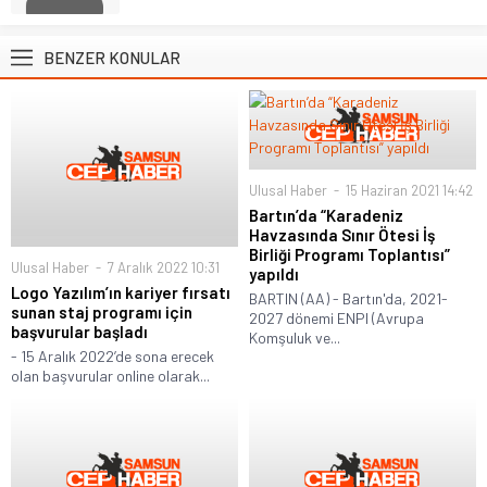
BENZER KONULAR
Ulusal Haber
15 Haziran 2021 14:42
Bartın’da “Karadeniz
Havzasında Sınır Ötesi İş
Birliği Programı Toplantısı”
Ulusal Haber
7 Aralık 2022 10:31
yapıldı
Logo Yazılım’ın kariyer fırsatı
BARTIN (AA) - Bartın'da, 2021-
sunan staj programı için
2027 dönemi ENPI (Avrupa
başvurular başladı
Komşuluk ve...
- 15 Aralık 2022’de sona erecek
olan başvurular online olarak...