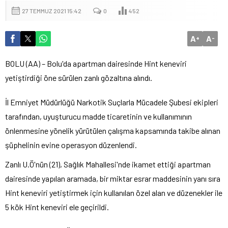
27 TEMMUZ 2021 15:42
0
452
A
A
+
-
BOLU (AA) – Bolu'da apartman dairesinde Hint keneviri
yetiştirdiği öne sürülen zanlı gözaltına alındı.
İl Emniyet Müdürlüğü Narkotik Suçlarla Mücadele Şubesi ekipleri
tarafından, uyuşturucu madde ticaretinin ve kullanımının
önlenmesine yönelik yürütülen çalışma kapsamında takibe alınan
şüphelinin evine operasyon düzenlendi.
Zanlı U.Ö'nün (21), Sağlık Mahallesi'nde ikamet ettiği apartman
dairesinde yapılan aramada, bir miktar esrar maddesinin yanı sıra
Hint keneviri yetiştirmek için kullanılan özel alan ve düzenekler ile
5 kök Hint keneviri ele geçirildi.