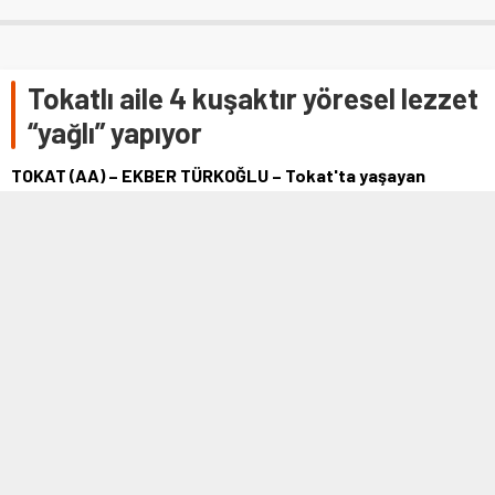
Tokatlı aile 4 kuşaktır yöresel lezzet
“yağlı” yapıyor
TOKAT (AA) – EKBER TÜRKOĞLU – Tokat'ta yaşayan
Çökeliğinoğlu ailesi, kahvaltı sofralarının vazgeçilmezleri
arasında yer alan coğrafi işaretli …
5 EKIM 2022 10:26
0
314
A
A
+
-