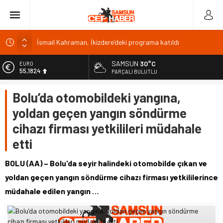
İsmail Kahraman, İkizdere’deki programa katıldı
Malatya Havalimanı Eylülde Açılıyor, Kuzey Çevre Yolu
Ekimde
SAMSUN
30°C
EURO
55,1824
PARÇALI BULUTLU
Akülü aracındayken otomobilin çarptığı emekli astsubay
öldü
ALTIN
Bolu’da otomobildeki yangına,
6.662,10
Antalya’da nem yüzde 80, hissedilen sıcaklık 40 derece
yoldan geçen yangın söndürme
Isparta’da bisiklet kupası heyecanı 371 sporcuyla sürüyor
BİST
13.779,39
cihazı firması yetkilileri müdahale
DOLAR
etti
47,6954
BOLU (AA) – Bolu'da seyir halindeki otomobilde çıkan ve
yoldan geçen yangın söndürme cihazı firması yetkililerince
müdahale edilen yangın …