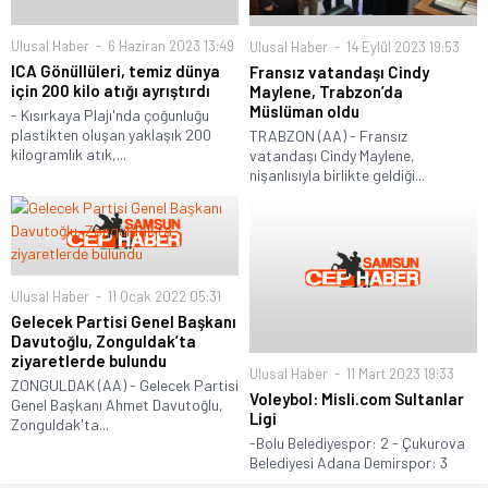
Ulusal Haber
6 Haziran 2023 13:49
Ulusal Haber
14 Eylül 2023 19:53
ICA Gönüllüleri, temiz dünya
Fransız vatandaşı Cindy
için 200 kilo atığı ayrıştırdı
Maylene, Trabzon’da
Müslüman oldu
- Kısırkaya Plajı'nda çoğunluğu
plastikten oluşan yaklaşık 200
TRABZON (AA) - Fransız
kilogramlık atık,...
vatandaşı Cindy Maylene,
nişanlısıyla birlikte geldiği...
Ulusal Haber
11 Ocak 2022 05:31
Gelecek Partisi Genel Başkanı
Davutoğlu, Zonguldak’ta
ziyaretlerde bulundu
Ulusal Haber
11 Mart 2023 19:33
ZONGULDAK (AA) - Gelecek Partisi
Voleybol: Misli.com Sultanlar
Genel Başkanı Ahmet Davutoğlu,
Ligi
Zonguldak'ta...
-Bolu Belediyespor: 2 - Çukurova
Belediyesi Adana Demirspor: 3