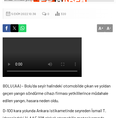
5 EKIM 2022 10:36
0
320
A
A
+
-
BOLU (AA) – Bolu'da seyir halindeki otomobilde çıkan ve yoldan
geçen yangın söndürme cihazı firması yetkililerince müdahale
edilen yangın, hasara neden oldu.
D-100 kara yolunda Ankara istikametinde seyreden İsmail T.
idaresindeki 14 AAE 228 plakalı otomobilin motor kısmında