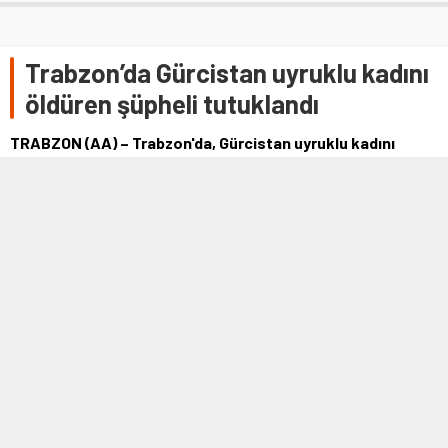
Trabzon’da Gürcistan uyruklu kadını
öldüren şüpheli tutuklandı
TRABZON (AA) – Trabzon'da, Gürcistan uyruklu kadını
metruk binada kafasına sert bir cisimle vurarak öldürdüğü
belirlenen zanlı tutuklandı.Ortahisar ilçesine bağlı
Çömlekçi Mahallesi'nde Gürcistan uyruklu Banesha
Mamisheva'nın (67) kafasına se…