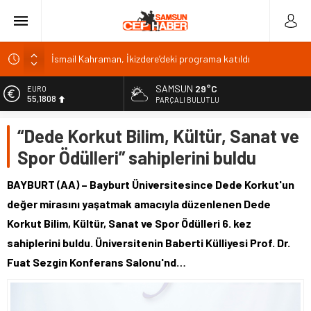
İsmail Kahraman, İkizdere’deki programa katıldı
Malatya Havalimanı Eylülde Açılıyor, Kuzey Çevre Yolu
Ekimde
SAMSUN
29°C
EURO
Akülü aracındayken otomobilin çarptığı emekli astsubay
55,1808
PARÇALI BULUTLU
öldü
ALTIN
Antalya’da nem yüzde 80, hissedilen sıcaklık 40 derece
“Dede Korkut Bilim, Kültür, Sanat ve
6.662,82
Isparta’da bisiklet kupası heyecanı 371 sporcuyla sürüyor
Spor Ödülleri” sahiplerini buldu
BİST
13.779,39
BAYBURT (AA) – Bayburt Üniversitesince Dede Korkut'un
DOLAR
değer mirasını yaşatmak amacıyla düzenlenen Dede
47,6961
Korkut Bilim, Kültür, Sanat ve Spor Ödülleri 6. kez
sahiplerini buldu. Üniversitenin Baberti Külliyesi Prof. Dr.
Fuat Sezgin Konferans Salonu'nd…