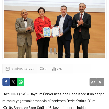
19 EKIM 2023 14:29
0
275
A
A
+
-
BAYBURT (AA) – Bayburt Üniversitesince Dede Korkut'un değer
mirasını yaşatmak amacıyla düzenlenen Dede Korkut Bilim,
Kültür, Sanat ve Spor Ödülleri 6. kez sahiplerini buldu.