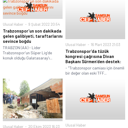
Ulusal Haber
9 Şubat 2022 20:54
Trabzonspor’un son dakikada
gelen galibiyeti, taraftarlarını
sevince boğdu
Ulusal Haber
16 Mart 2023 21:03
TRABZON (AA) - Lider
Trabzonspor’da tüzük
Trabzonspor'un Süper Lig'de
kongresi çağrısına Divan
konuk olduğu Galatasaray'ı...
Başkanı Sürmen’den destek:
- "Trabzonspor camiası için önemli
bir değer olan eski TFF...
Ulusal Haber
Ulusal Haber
20 Ekim 2023 16:23