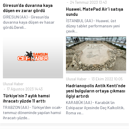
24 Temmuz 2023 13:43
Giresun’da duvarına kaya
Huawei, MatePad Air’i satışa
düşen ev zarar gördü
sundu
GİRESUN (AA) - Giresun'da
İSTANBUL (AA) - Huawei, üst
duvarına kaya düşen ev hasar
düzey tablet performansını yeni
gördü.Dereli...
çevik...
Ulusal Haber
13 Ekim 2022 10:05
Ulusal Haber
Hadrianopolis Antik Kenti’nde
17 Ağustos 2023 14:43
yeni bulguların ortaya çıkması
Türkiye’nin 7 aylık hamsi
ilgiyi artırdı
ihracatı yüzde 11 arttı
KARABÜK (AA) - Karabük'ün
TRABZON (AA) - Türkiye'den ocak-
Eskipazar ilçesinde Geç Kalkolitik,
temmuz döneminde yapılan hamsi
Roma ve...
ihracatı yüzde...