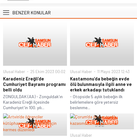
BENZER KONULAR
Ulusal Haber
25 Ekim 2023 00:02
Ulusal Haber
11 Mayıs 2023 12:43
Karadeniz Ereğli’de
Kastamonu’da bebeğin evde
Cumhuriyet Bayramı programı
ölü bulunmasıyla ilgili anne ve
belli oldu
erkek arkadaşı tutuklandı
ZONGULDAK (AA) - Zonguldak'ın
- Otopside 5 aylık bebeğin ilk
Karadeniz Ereğli ilçesinde
belirlemelere göre yetersiz
Cumhuriyet'in 100. yılı...
beslenme...
Ulusal Haber