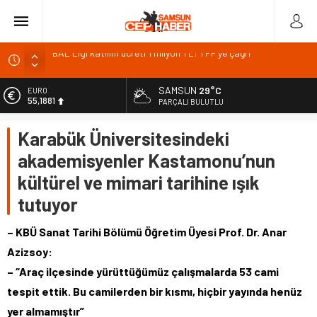
BAL Ligi katılım ücreti 1 milyon TL: TFF’ye çağrı
TFF 2026
Gazze’de can kaybı 73 bin 386’ya yükseldi
SAMSUN
29°C
EURO
55,1881
PARÇALI BULUTLU
Kıyı alanlarında bakım ve güvenlik için yeni düzenleme
Pazar’da Öğretmen İlhan Aslan Kültür Merkezi inşaatı
ALTIN
Karabük Üniversitesindeki
6.660,55
başladı
akademisyenler Kastamonu’nun
BİST
13.779,39
kültürel ve mimari tarihine ışık
DOLAR
tutuyor
47,7111
– KBÜ Sanat Tarihi Bölümü Öğretim Üyesi Prof. Dr. Anar
Azizsoy:
– “Araç ilçesinde yürüttüğümüz çalışmalarda 53 cami
tespit ettik. Bu camilerden bir kısmı, hiçbir yayında henüz
yer almamıştır”