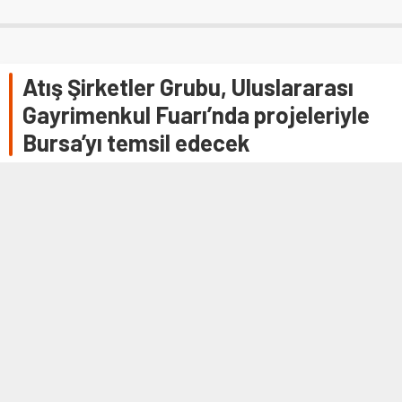
Atış Şirketler Grubu, Uluslararası
Gayrimenkul Fuarı’nda projeleriyle
Bursa’yı temsil edecek
BURSA (AA) – Atış Şirketler Grubu, 14-17 Mart'ta Fransa'nın
Cannes şehrinde düzenlenecek Uluslararası Gayrimenkul
Fuarı'nda (MIPIM 2023) projeleriyle Bursa'yı temsil
edecek.Atış Şirketler Grubu'ndan yapılan açıklamaya göre,
birçok fark…