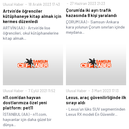
27 Haziran 2023 21:23
Ulusal Haber
18 Aralık 2023 17:43
Çorum’da iki ayrı trafik
Artvin’de öğrenciler
kazasında 8 kişi yaralandı
kütüphaneye kitap almak için
kermes düzenledi
ÇORUM (AA) - Samsun-Ankara
kara yolunun Çorum sınırları içinde
ARTVİN (AA) - Artvin'de lise
meydana...
öğrencileri, okul kütüphanelerine
kitap almak...
Ulusal Haber
7 Eylül 2021 11:52
Ulusal Haber
3 Mart 2023 17:13
n11.com’dan hayvan
Lexus, araç güvenilirliğinde ilk
dostlarımıza özel yeni
sırayı aldı
platform: pet11
- Lexus'un lüks SUV segmentinden
İSTANBUL (AA) - n11.com,
Lexus RX modeli En Güvenilir...
hayvanlar için daha güzel bir
dünya...