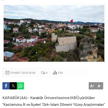
13 MART 2023 19:09
0
339
A
A
+
-
KARABÜK (AA) – Karabük Üniversitesince (KBÜ) yürütülen
“Kastamonu İli ve İlçeleri Türk-İslam Dönemi Yüzey Araştırmaları”