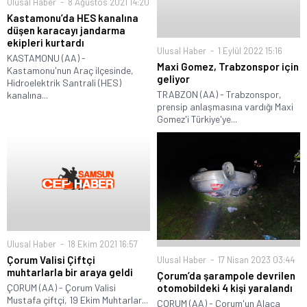
Ulusal Haber
8 Ağustos 2021 14:20
Kastamonu’da HES kanalına
düşen karacayı jandarma
ekipleri kurtardı
Ulusal Haber
1 Eylül 2022 15:16
KASTAMONU (AA) -
Maxi Gomez, Trabzonspor için
Kastamonu'nun Araç ilçesinde,
geliyor
Hidroelektrik Santrali (HES)
TRABZON (AA) - Trabzonspor,
kanalına...
prensip anlaşmasına vardığı Maxi
Gomez'i Türkiye'ye...
Ulusal Haber
18 Ekim 2021 16:57
Çorum Valisi Çiftçi
Ulusal Haber
17 Nisan 2023 03:44
muhtarlarla bir araya geldi
Çorum’da şarampole devrilen
otomobildeki 4 kişi yaralandı
ÇORUM (AA) - Çorum Valisi
Mustafa çiftçi, 19 Ekim Muhtarlar...
ÇORUM (AA) - Çorum'un Alaca