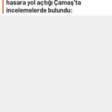
hasara yol açtığı Çamaş’ta
incelemelerde bulundu:
ORDU (AA) – Ordu Valisi Tuncay Sonel, kentte önceki gece
başlayan, dün aralıklarla devam eden yağıştan etkilenen
Çamaş ilçesinde inceleme yaptı …
19 TEMMUZ 2022 19:19
0
387