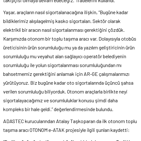
takipçisi olmaya devam edeceğiz.” ifadelerini kullandı.
Yaşar, araçların nasıl sigortalanacağına ilişkin, “Bugüne kadar
bildiklerimiz alışılagelmiş kasko sigortaları. Sektör olarak
elektrikli bir aracın nasıl sigortalanması gerektiğini çözdük.
Karşımızda otonom bir toplu taşıma aracı var. Dolayısıyla otobüs
üreticisinin ürün sorumluluğu mu ya da yazılım geliştiricinin ürün
sorumluluğu mu veyahut alan sağlayıcı operatör belediyenin
sorumluluğu ile yolun sigortalanması sorumluluğundan mı
bahsetmemiz gerektiğini anlamak için AR-GE çalışmalarımızı
yürütüyoruz. Biz bugüne kadar oto sigortalarında üçüncü şahsa
verilen sorumluluğu biliyorduk. Otonom araçlarla birlikte neyi
sigortalayacağımız ve sorumluluklar konusu şimdi daha
kompleks bir hale geldi.” değerlendirmesinde bulundu.
ADASTEC kurucularından Atalay Taşkoparan da ilk otonom toplu
taşıma aracı OTONOM e-ATAK projesiyle ilgili şunları kaydetti: