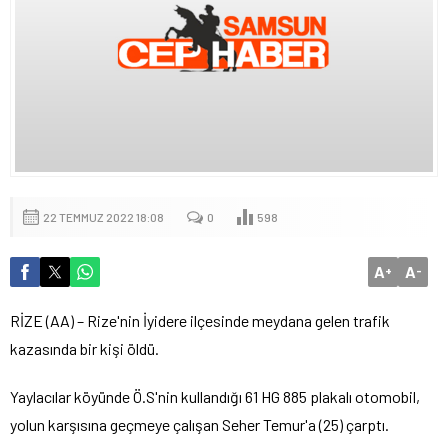
22 TEMMUZ 2022 18:08
0
598
A
A
+
-
RİZE (AA) – Rize'nin İyidere ilçesinde meydana gelen trafik
kazasında bir kişi öldü.
Yaylacılar köyünde Ö.S'nin kullandığı 61 HG 885 plakalı otomobil,
yolun karşısına geçmeye çalışan Seher Temur'a (25) çarptı.