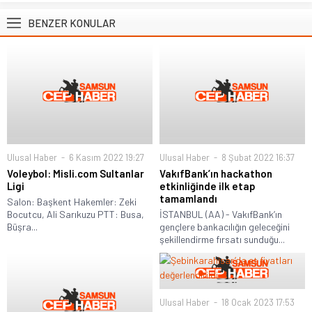
BENZER KONULAR
Ulusal Haber
6 Kasım 2022 19:27
Ulusal Haber
8 Şubat 2022 16:37
Voleybol: Misli.com Sultanlar
VakıfBank’ın hackathon
Ligi
etkinliğinde ilk etap
tamamlandı
Salon: Başkent Hakemler: Zeki
Bocutcu, Ali Sarıkuzu PTT: Busa,
İSTANBUL (AA) - VakıfBank’ın
Büşra...
gençlere bankacılığın geleceğini
şekillendirme fırsatı sunduğu...
Ulusal Haber
18 Ocak 2023 17:53