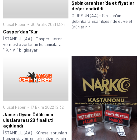
Şebinkarahisar’da et fiyatları
değerlendirildi
GİRESUN (AA) - Giresun'un
Şebinkarahisar ilçesinde et ve et
Ulusal Haber
30 Aralık 2021 13:26
ürünlerinin...
Casper’dan “Kur
İSTANBUL (AA) - Casper, karar
vermekte zorlanan kullanıcılara
"Kur-Al" bilgisayar...
Ulusal Haber
17 Ekim 2022 12:32
James Dyson Ödülü’nün
uluslararası 20 finalisti
açıklandı
İSTANBUL (AA) - Küresel sorunları
benzersiz yöntemlerle çözmek için