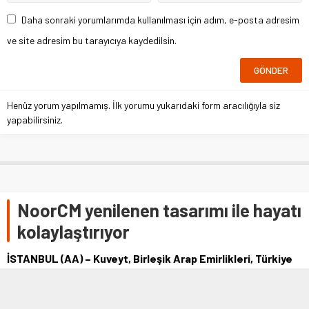
Daha sonraki yorumlarımda kullanılması için adım, e-posta adresim
ve site adresim bu tarayıcıya kaydedilsin.
Henüz yorum yapılmamış. İlk yorumu yukarıdaki form aracılığıyla siz
yapabilirsiniz.
NoorCM yenilenen tasarımı ile hayatı
kolaylaştırıyor
İSTANBUL (AA) – Kuveyt, Birleşik Arap Emirlikleri, Türkiye
ve Ürdün başta olmak üzere Körfez ülkeleri, Orta Doğu ve
Kuzey Afrika bölgesinde …