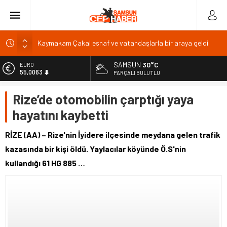
Kaymakam Çakal esnaf ve vatandaşlarla bir araya geldi
Memur
SAMSUN
30°C
EURO
55,0063
Malatya Valisi Seddar Yavuz Pütürge’de incelemelerde
PARÇALI BULUTLU
bulundu
ALTIN
Rize’de otomobilin çarptığı yaya
6.543,59
Battalgazi’de yaz okulu şenlikle sona erdi
hayatını kaybetti
Yeşilyurt Yaz Akşamları İlyas Mahallesi’nde coşkuyla sürüyor
BİST
13.798,82
RİZE (AA) – Rize'nin İyidere ilçesinde meydana gelen trafik
DOLAR
kazasında bir kişi öldü. Yaylacılar köyünde Ö.S'nin
47,7010
kullandığı 61 HG 885 …