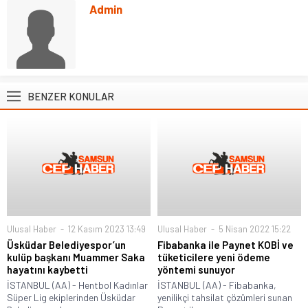
Admin
BENZER KONULAR
Ulusal Haber
12 Kasım 2023 13:49
Ulusal Haber
5 Nisan 2022 15:22
Üsküdar Belediyespor’un
Fibabanka ile Paynet KOBİ ve
kulüp başkanı Muammer Saka
tüketicilere yeni ödeme
hayatını kaybetti
yöntemi sunuyor
İSTANBUL (AA) - Hentbol Kadınlar
İSTANBUL (AA) - Fibabanka,
Süper Lig ekiplerinden Üsküdar
yenilikçi tahsilat çözümleri sunan