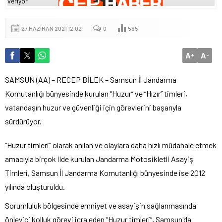
27 HAZIRAN 2021 12:02
0
565
A
A
+
-
SAMSUN (AA) – RECEP BİLEK – Samsun İl Jandarma
Komutanlığı bünyesinde kurulan “Huzur” ve “Hızır” timleri,
vatandaşın huzur ve güvenliği için görevlerini başarıyla
sürdürüyor.
“Huzur timleri” olarak anılan ve olaylara daha hızlı müdahale etmek
amacıyla birçok ilde kurulan Jandarma Motosikletli Asayiş
Timleri, Samsun İl Jandarma Komutanlığı bünyesinde ise 2012
yılında oluşturuldu.
Sorumluluk bölgesinde emniyet ve asayişin sağlanmasında
önleyici kolluk görevi icra eden “Huzur timleri”, Samsun'da