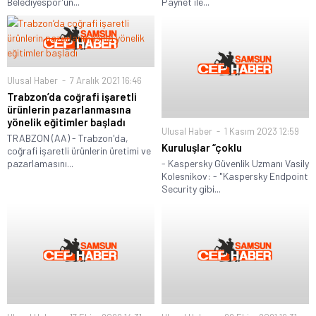
Belediyespor'un...
Paynet ile...
Ulusal Haber
7 Aralık 2021 16:46
Trabzon’da coğrafi işaretli
ürünlerin pazarlanmasına
yönelik eğitimler başladı
Ulusal Haber
1 Kasım 2023 12:59
TRABZON (AA) - Trabzon'da,
Kuruluşlar “çoklu
coğrafi işaretli ürünlerin üretimi ve
- Kaspersky Güvenlik Uzmanı Vasily
pazarlamasını...
Kolesnikov: - "Kaspersky Endpoint
Security gibi...