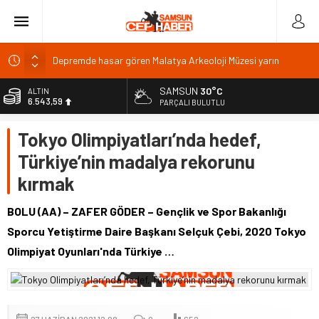
Depremde hasar gören Malatya Arkeoloji Müzesi yarın
açılıyor
SAMSUN
30°C
ALTIN
Mahkeme Ahbap Derneği’nin faaliyetlerini tedbiren durdurdu
6.543,59
PARÇALI BULUTLU
Kaymakam Çakal esnaf ve vatandaşlarla bir araya geldi
BİST
Tokyo Olimpiyatları’nda hedef,
13.798,82
Memur
Türkiye’nin madalya rekorunu
Malatya’da temmuz denetimi: 137 aykırılık, 544 bin TL ceza
DOLAR
47,7010
kırmak
EURO
55,0063
BOLU (AA) – ZAFER GÖDER – Gençlik ve Spor Bakanlığı
Sporcu Yetiştirme Daire Başkanı Selçuk Çebi, 2020 Tokyo
Olimpiyat Oyunları'nda Türkiye …