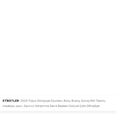
ETİKETLER:
2020 Tokyo Olimpiyat Oyunları
,
Bolu
,
Branş
,
Güreş Milli Takımı
,
madalya
,
spor
,
Sporcu Yetiştirme Daire Başkanı Selçuk Çebi Oli̇mpi̇yat