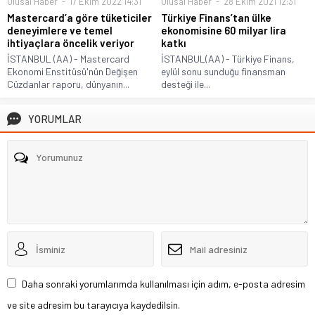
Ulusal Haber
17 Ekim 2022 14:31
Ulusal Haber
28 Ekim 2021 12:31
Mastercard’a göre tüketiciler
Türkiye Finans’tan ülke
deneyimlere ve temel
ekonomisine 60 milyar lira
ihtiyaçlara öncelik veriyor
katkı
İSTANBUL (AA) - Mastercard
İSTANBUL(AA) - Türkiye Finans,
Ekonomi Enstitüsü'nün Değişen
eylül sonu sunduğu finansman
Cüzdanlar raporu, dünyanın...
desteği ile...
YORUMLAR
Daha sonraki yorumlarımda kullanılması için adım, e-posta adresim
ve site adresim bu tarayıcıya kaydedilsin.