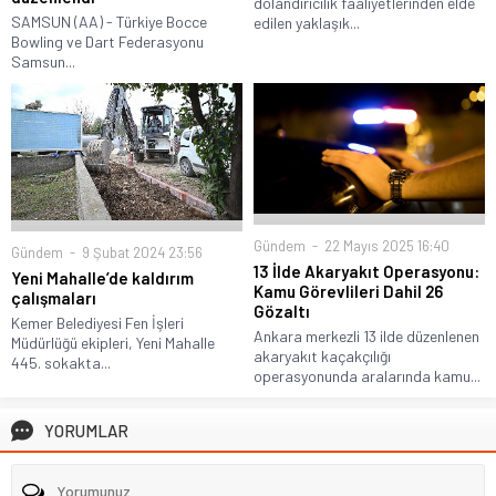
dolandırıcılık faaliyetlerinden elde
SAMSUN (AA) - Türkiye Bocce
edilen yaklaşık...
Bowling ve Dart Federasyonu
Samsun...
Gündem
22 Mayıs 2025 16:40
Gündem
9 Şubat 2024 23:56
13 İlde Akaryakıt Operasyonu:
Yeni Mahalle’de kaldırım
Kamu Görevlileri Dahil 26
çalışmaları
Gözaltı
Kemer Belediyesi Fen İşleri
Ankara merkezli 13 ilde düzenlenen
Müdürlüğü ekipleri, Yeni Mahalle
akaryakıt kaçakçılığı
445. sokakta...
operasyonunda aralarında kamu...
YORUMLAR