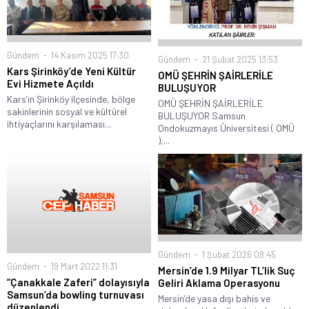
Gündem
14 Kasım 2025 17:30
Gündem
21 Şubat 2025 13:53
Kars Şirinköy’de Yeni Kültür
OMÜ ŞEHRİN ŞAİRLERİLE
Evi Hizmete Açıldı
BULUŞUYOR
Kars’ın Şirinköy ilçesinde, bölge
OMÜ ŞEHRİN ŞAİRLERİLE
sakinlerinin sosyal ve kültürel
BULUŞUYOR Samsun
ihtiyaçlarını karşılaması...
Ondokuzmayıs Üniversitesi ( OMÜ
),...
Gündem
1 Şubat 2026 08:45
Gündem
19 Mart 2022 11:31
Mersin’de 1.9 Milyar TL’lik Suç
“Çanakkale Zaferi” dolayısıyla
Geliri Aklama Operasyonu
Samsun’da bowling turnuvası
Mersin’de yasa dışı bahis ve
düzenlendi