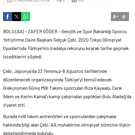
27 HAZIRAN 2021 12:08
0
652
A
A
+
-
BOLU (AA) – ZAFER GÖDER – Gençlik ve Spor Bakanlığı Sporcu
Yetiştirme Daire Başkanı Selçuk Çebi, 2020 Tokyo Olimpiyat
Oyunları'nda Türkiye'nin madalya rekorunu kırarak tarihe geçmek
istediklerini söyledi.
Çebi, Japonya'da 23 Temmuz-8 Ağustos tarihlerinde
düzenlenecek organizasyonda Türkiye'yi temsil edecek
Grekoromen Güreş Milli Takımı sporcuları Rıza Kayaalp, Cenk
İldem ve Kerim Kamal'ı kamp çalışmaları yaptıkları Bolu Aladağ'da
ziyaret etti.
Burada milli takım antrenörleri ve sporculardan çalışmalar
hakkında bilgi alan Çebi, AA muhabirine olimpiyat sürecine ilişkin
değerlendirmede bulundu.