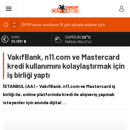
ÖSYM sınav sorularını 10 gün süreyle erişime açtı
Üniversiteden ayrılanlara yeniden öğrenim hakkı
BAL Ligi katılım ücreti 1 milyon TL: TFF’ye çağrı
SAMSUN
29°C
EURO
55,1881
PARÇALI BULUTLU
TFF 2026
Gazze’de can kaybı 73 bin 386’ya yükseldi
ALTIN
VakıfBank, n11.com ve Mastercard
6.660,55
kredi kullanımını kolaylaştırmak için
BİST
13.779,39
iş birliği yaptı
DOLAR
47,7111
İSTANBUL (AA) – VakıfBank, n11.com ve Mastercard iş
birliği ile, online platformda kredi ile alışveriş yapmak
isteyenler için anında dijital …