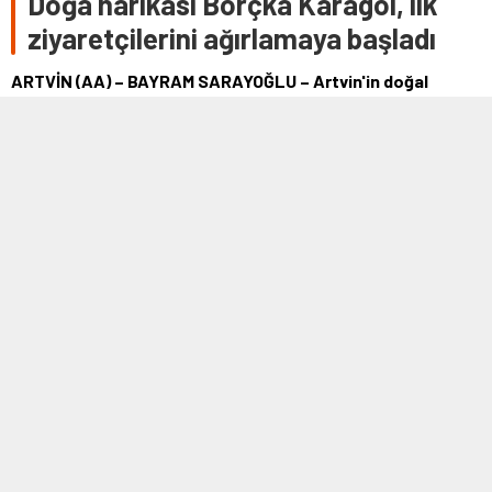
Doğa harikası Borçka Karagöl, ilk
ziyaretçilerini ağırlamaya başladı
ARTVİN (AA) – BAYRAM SARAYOĞLU – Artvin'in doğal
güzellikleriyle ünlü ve kentin en önemli turizm
merkezlerinden Borçka Karagöl Tabiat Parkı …