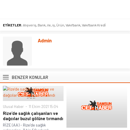
ETİKETLER:
Alışveriş
,
Bank
,
ile
,
iş
,
Ürün
,
Vakıfbank
,
Vakıfbank Kredi̇
Admin
BENZER KONULAR
Ulusal Haber
11 Ekim 2021 15:04
Rize’de sağlık çalışanları ve
dağcılar buzul gölüne tırmandı
RİZE (AA) - Rize'de sağlık