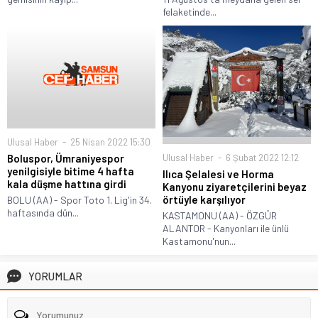
felaketinde...
Ulusal Haber
25 Nisan 2022 15:30
Boluspor, Ümraniyespor
Ulusal Haber
6 Şubat 2022 12:12
yenilgisiyle bitime 4 hafta
Ilıca Şelalesi ve Horma
kala düşme hattına girdi
Kanyonu ziyaretçilerini beyaz
örtüyle karşılıyor
BOLU (AA) - Spor Toto 1. Lig'in 34.
haftasında dün...
KASTAMONU (AA) - ÖZGÜR
ALANTOR - Kanyonları ile ünlü
Kastamonu'nun...
YORUMLAR