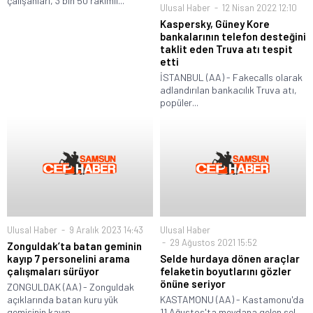
çalışanları, 3 bin 50 rakımlı...
Ulusal Haber
12 Nisan 2022 12:10
Kaspersky, Güney Kore
bankalarının telefon desteğini
taklit eden Truva atı tespit
etti
İSTANBUL (AA) - Fakecalls olarak
adlandırılan bankacılık Truva atı,
popüler...
Ulusal Haber
9 Aralık 2023 14:43
Ulusal Haber
29 Ağustos 2021 15:52
Zonguldak’ta batan geminin
kayıp 7 personelini arama
Selde hurdaya dönen araçlar
çalışmaları sürüyor
felaketin boyutlarını gözler
önüne seriyor
ZONGULDAK (AA) - Zonguldak
açıklarında batan kuru yük
KASTAMONU (AA) - Kastamonu'da
gemisinin kayıp...
11 Ağustos'ta meydana gelen sel