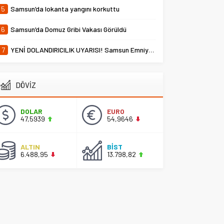
5
Samsun’da lokanta yangını korkuttu
6
Samsun’da Domuz Gribi Vakası Görüldü
7
YENİ DOLANDIRICILIK UYARISI! Samsun Emniyet Müdürlüğü Uyardı
DÖVİZ
DOLAR
EURO
47,5939
54,9646
ALTIN
BİST
6.488,95
13.798,82