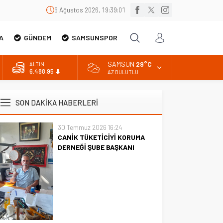
6 Ağustos 2026, 19:39:03
A
GÜNDEM
SAMSUNSPOR
SAMSUN
29°C
ALTIN
6.488,95
AZ BULUTLU
BİST
13.798,82
SON DAKİKA HABERLERİ
DOLAR
47,5939
30 Temmuz 2026 16:24
CANİK TÜKETİCİYİ KORUMA
EURO
54,9646
DERNEĞİ ŞUBE BAŞKANI
İBRAHİM ÖRS ÜN. AÇIKLAMASI
MİLYONLARCA İNTERNET
KULLANICISINI İLGİLENDİREN
KARAR VERİLDİ
CANİK TÜKETİCİYİ KORUMA
DERNEĞİ ŞUBE BAŞKANI
İBRAHİM ÖRS ÜN. AÇIKLAMASI