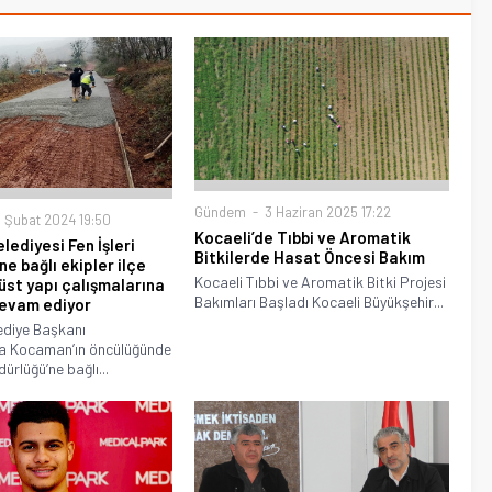
Gündem
3 Haziran 2025 17:22
 Şubat 2024 19:50
Kocaeli’de Tıbbi ve Aromatik
lediyesi Fen İşleri
Bitkilerde Hasat Öncesi Bakım
e bağlı ekipler ilçe
Kocaeli Tıbbi ve Aromatik Bitki Projesi
üst yapı çalışmalarına
Bakımları Başladı Kocaeli Büyükşehir...
devam ediyor
ediye Başkanı
a Kocaman’ın öncülüğünde
dürlüğü’ne bağlı...