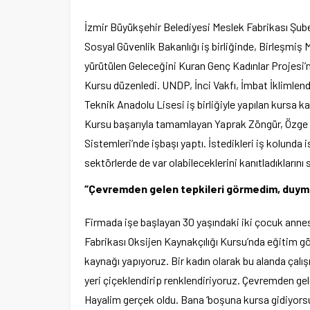
İzmir Büyükşehir Belediyesi Meslek Fabrikası Şube
Sosyal Güvenlik Bakanlığı iş birliğinde, Birleşmiş
yürütülen Geleceğini Kuran Genç Kadınlar Projesi’n
Kursu düzenledi. UNDP, İnci Vakfı, İmbat İklimlen
Teknik Anadolu Lisesi iş birliğiyle yapılan kursa kat
Kursu başarıyla tamamlayan Yaprak Zöngür, Özge
Sistemleri’nde işbaşı yaptı. İstedikleri iş kolund
sektörlerde de var olabileceklerini kanıtladıklarını 
“Çevremden gelen tepkileri görmedim, duy
Firmada işe başlayan 30 yaşındaki iki çocuk anne
Fabrikası Oksijen Kaynakçılığı Kursu’nda eğitim g
kaynağı yapıyoruz. Bir kadın olarak bu alanda çal
yeri çiçeklendirip renklendiriyoruz. Çevremden 
Hayalim gerçek oldu. Bana ‘boşuna kursa gidiyors