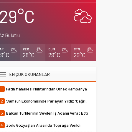
29°C
Az Bulutlu
AR
PER
CUM
CTS
29°C
28°C
29°C
29°C
EN ÇOK OKUNANLAR
1
Fatih Mahallesi Muhtarından Örnek Kampanya
2
Samsun Ekonomisinde Parlayan Yıldız “Çağrı Temper”
3
Balkan Türkleri’nin Sevilen İş Adamı Vefat Etti
4
Zorlu Gözyaşları Arasında Toprağa Verildi