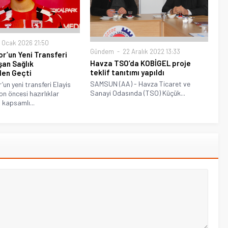
 Ocak 2026 21:50
Gündem
22 Aralık 2022 13:33
’un Yeni Transferi
Havza TSO’da KOBİGEL proje
şan Sağlık
teklif tanıtımı yapıldı
den Geçti
SAMSUN (AA) - Havza Ticaret ve
n yeni transferi Elayis
Sanayi Odasında (TSO) Küçük...
n öncesi hazırlıklar
kapsamlı...