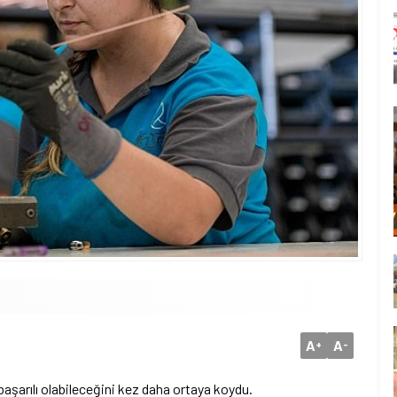
A
A
+
-
başarılı olabileceğini kez daha ortaya koydu.