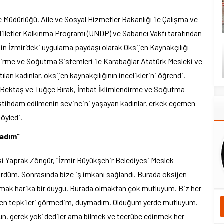
 Müdürlüğü, Aile ve Sosyal Hizmetler Bakanlığı ile Çalışma ve
 Milletler Kalkınma Programı (UNDP) ve Sabancı Vakfı tarafından
in İzmir’deki uygulama paydaşı olarak Oksijen Kaynakçılığı
dirme ve Soğutma Sistemleri ile Karabağlar Atatürk Mesleki ve
ılan kadınlar, oksijen kaynakçılığının inceliklerini öğrendi.
 Bektaş ve Tuğçe Bırak, İmbat İklimlendirme ve Soğutma
a istihdam edilmenin sevincini yaşayan kadınlar, erkek egemen
söyledi.
madım”
si Yaprak Zöngür, “İzmir Büyükşehir Belediyesi Meslek
ördüm. Sonrasında bize iş imkanı sağlandı. Burada oksijen
ışmak harika bir duygu. Burada olmaktan çok mutluyum. Biz her
gelen tepkileri görmedim, duymadım. Olduğum yerde mutluyum.
un, gerek yok’ dediler ama bilmek ve tecrübe edinmek her