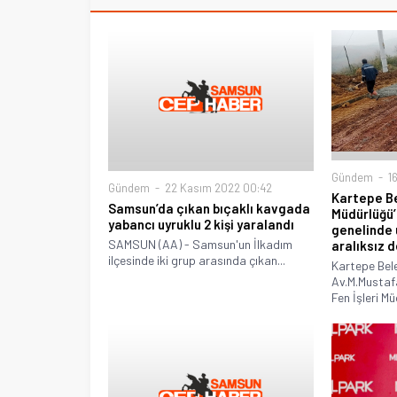
Gündem
16
Gündem
22 Kasım 2022 00:42
Kartepe Be
Samsun’da çıkan bıçaklı kavgada
Müdürlüğü’n
yabancı uyruklu 2 kişi yaralandı
genelinde 
SAMSUN (AA) - Samsun'un İlkadım
aralıksız 
ilçesinde iki grup arasında çıkan...
Kartepe Bel
Av.M.Mustaf
Fen İşleri Mü