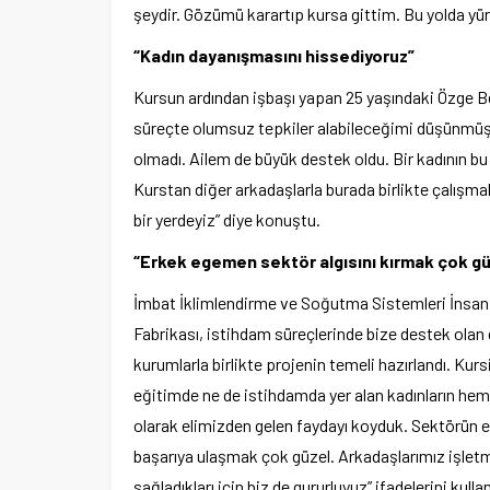
şeydir. Gözümü karartıp kursa gittim. Bu yolda yü
“Kadın dayanışmasını hissediyoruz”
Kursun ardından işbaşı yapan 25 yaşındaki Özge 
süreçte olumsuz tepkiler alabileceğimi düşünmüş
olmadı. Ailem de büyük destek oldu. Bir kadının b
Kurstan diğer arkadaşlarla burada birlikte çalışma
bir yerdeyiz” diye konuştu.
“Erkek egemen sektör algısını kırmak çok gü
İmbat İklimlendirme ve Soğutma Sistemleri İnsan K
por Kulübüne yeni
Fabrikası, istihdam süreçlerinde bize destek olan d
i
Şubat’ta spor ve heyecan var
kurumlarla birlikte projenin temeli hazırlandı. Kurs
eğitimde ne de istihdamda yer alan kadınların hem
olarak elimizden gelen faydayı koyduk. Sektörün 
başarıya ulaşmak çok güzel. Arkadaşlarımız işlet
sağladıkları için biz de gururluyuz” ifadelerini kullan