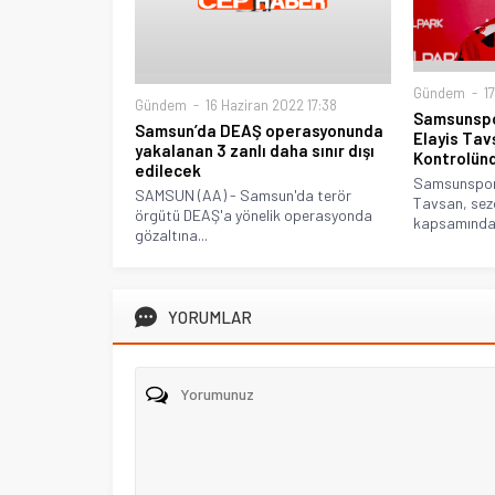
Gündem
17
Gündem
16 Haziran 2022 17:38
Samsunspor
Samsun’da DEAŞ operasyonunda
Elayis Tav
yakalanan 3 zanlı daha sınır dışı
Kontrolün
edilecek
Samsunspor’u
SAMSUN (AA) - Samsun'da terör
Tavsan, sezo
örgütü DEAŞ'a yönelik operasyonda
kapsamında 
gözaltına...
YORUMLAR