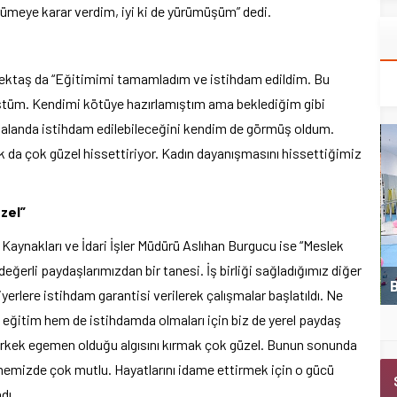
rümeye karar verdim, iyi ki de yürümüşüm” dedi.
Bektaş da “Eğitimimi tamamladım ve istihdam edildim. Bu
tüm. Kendimi kötüye hazırlamıştım ama beklediğim gibi
u alanda istihdam edilebileceğini kendim de görmüş oldum.
k da çok güzel hissettiriyor. Kadın dayanışmasını hissettiğimiz
zel”
aynakları ve İdari İşler Müdürü Aslıhan Burgucu ise “Meslek
eğerli paydaşlarımızdan bir tanesi. İş birliği sağladığımız diğer
Kemer Belediyespor U11 ilk maçını kazandı
B
iyerlere istihdam garantisi verilerek çalışmalar başlatıldı. Ne
 eğitim hem de istihdamda olmaları için biz de yerel paydaş
erkek egemen olduğu algısını kırmak çok güzel. Bunun sonunda
memizde çok mutlu. Hayatlarını idame ettirmek için o gücü
dı.