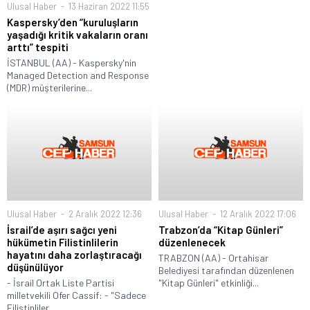
Ulusal Haber
13 Haziran 2022 11:55
Kaspersky’den “kuruluşların
yaşadığı kritik vakaların oranı
arttı” tespiti
İSTANBUL (AA) - Kaspersky'nin
Managed Detection and Response
(MDR) müşterilerine...
Ulusal Haber
2 Aralık 2022 12:36
Ulusal Haber
12 Aralık 2022 17:06
İsrail’de aşırı sağcı yeni
Trabzon’da “Kitap Günleri”
hükümetin Filistinlilerin
düzenlenecek
hayatını daha zorlaştıracağı
TRABZON (AA) - Ortahisar
düşünülüyor
Belediyesi tarafından düzenlenen
- İsrail Ortak Liste Partisi
"Kitap Günleri" etkinliği...
milletvekili Ofer Cassif: - "Sadece
Filistinliler...