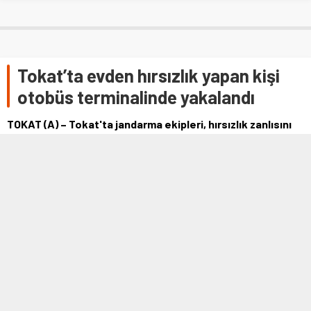
Tokat’ta evden hırsızlık yapan kişi
otobüs terminalinde yakalandı
TOKAT (A) – Tokat'ta jandarma ekipleri, hırsızlık zanlısını
otobüs terminalinde yakaladı. Merkeze bağlı Kızılöz
köyünde kimsenin bulunmadığı …
11 HAZIRAN 2021 13:32
0
596
A
A
+
-
TOKAT (A) – Tokat'ta jandarma ekipleri, hırsızlık zanlısını otobüs