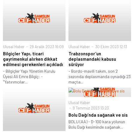
Ulusal Haber
29 Aralık 2023 16:09
Ulusal Haber
30 Ekim 2023 12:13
Bilgiçler Yapı, ticari
Trabzonspor’un
gayrimenkul alırken dikkat
deplasmandaki kabusu
edilmesi gerekenleri açıkladı
sürüyor
- Bilgiçler Yapı Yönetim Kurulu
- Bordo-mavili takım, son 2
Üyesi Ali Emre Bilgiç: -
sezonda deplasmanda oynadığı 23
"Yatırımcılar...
maçta...
Ulusal Haber
9 Temmuz 2023 13:23
Bolu Dağı’nda sağanak ve sis
BOLU (AA) - D-100 kara yolunun
Bolu Dağı kesiminde sağanak...