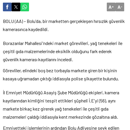
A
A
+
-
BOLU (AA) – Bolu'da, bir marketten gerçekleşen hırsızlık güvenlik
kamerasınca kaydedildi.
Borazanlar Mahallesi'ndeki market görevlileri, yağ tenekeleri ile
çeşitli gıda malzemelerinde eksiklik olduğunu fark ederek
güvenlik kamerası kayıtlarını inceledi.
Görevliler, elindeki boş bez torbayla markete giren bir kişinin
kasaya uğramadan çıktığı iddiasıyla polise şikayette bulundu.
İl Emniyet Müdürlüğü Asayiş Şube Müdürlüğü ekipleri, kamera
kayıtlarından kimliğini tespit ettikleri şüpheli İ.E'yi (56), aynı
markete birkaç kez girerek yağ tenekeleri ile çeşitli gıda
malzemeleri çaldığı iddiasıyla kent merkezinde gözaltına aldı.
Emniyetteki işlemlerinin ardından Bolu Adliyesine sevk edilen